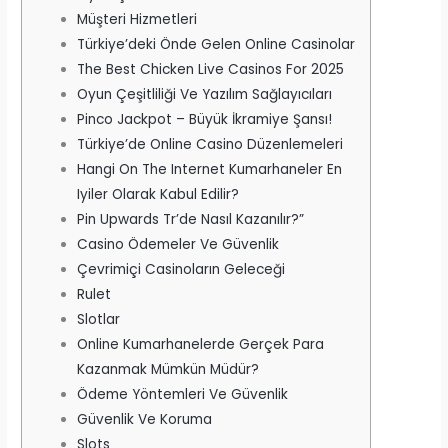
Müşteri Hizmetleri
Türkiye’deki Önde Gelen Online Casinolar
The Best Chicken Live Casinos For 2025
Oyun Çeşitliliği Ve Yazılım Sağlayıcıları
Pinco Jackpot – Büyük İkramiye Şansı!
Türkiye’de Online Casino Düzenlemeleri
Hangi On The Internet Kumarhaneler En
Iyiler Olarak Kabul Edilir?
Pin Upwards Tr’de Nasıl Kazanılır?”
Casino Ödemeler Ve Güvenlik
Çevrimiçi Casinoların Geleceği
Rulet
Slotlar
Online Kumarhanelerde Gerçek Para
Kazanmak Mümkün Müdür?
Ödeme Yöntemleri Ve Güvenlik
Güvenlik Ve Koruma
Slots