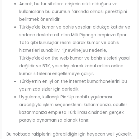
Ancak, bu tür sitelere erişimin riskli olduğunu ve
kullanıcıların bu durumun farkında olması gerektiğini
belirtmek önemlidir.
Türkiye’de kumar ve bahis yasaları oldukça katıdır ve
sadece devlete ait olan Milli Piyango empieza Spor
Toto gibi kuruluşlar resmi olarak kumar ve bahis
hizmetleri sunabilir.” “[newline]Bu nedenle,
Türkiye’deki on the web kumar ve bahis siteleri yasal
değildir ve BTK, yasadışı olarak kabul edilen online
kumar sitelerini engellemeye çalışır.
Türkiye’nin en iyi on the internet kumarhanelerini bu
yazımızda sizler için derledik.
Uygulama, kullanışlı Pin-Up mobil uygulaması
aracılığıyla işlem seçeneklerini kullanmanıza, ödüller
kazanmanıza empieza Türk lirası cinsinden gerçek
parayla oynamanıza olanak tanır.
Bu noktada rakiplerini görebildiğin için heyecan weil yükselir.