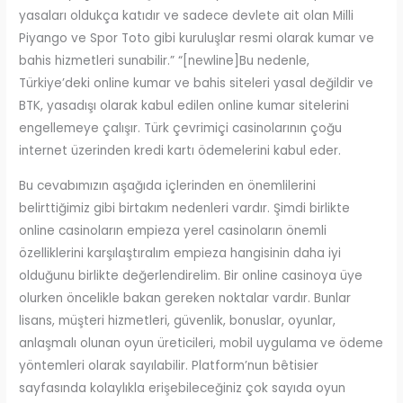
yasaları oldukça katıdır ve sadece devlete ait olan Milli
Piyango ve Spor Toto gibi kuruluşlar resmi olarak kumar ve
bahis hizmetleri sunabilir.” “[newline]Bu nedenle,
Türkiye’deki online kumar ve bahis siteleri yasal değildir ve
BTK, yasadışı olarak kabul edilen online kumar sitelerini
engellemeye çalışır. Türk çevrimiçi casinolarının çoğu
internet üzerinden kredi kartı ödemelerini kabul eder.
Bu cevabımızın aşağıda içlerinden en önemlilerini
belirttiğimiz gibi birtakım nedenleri vardır. Şimdi birlikte
online casinoların empieza yerel casinoların önemli
özelliklerini karşılaştıralım empieza hangisinin daha iyi
olduğunu birlikte değerlendirelim. Bir online casinoya üye
olurken öncelikle bakan gereken noktalar vardır. Bunlar
lisans, müşteri hizmetleri, güvenlik, bonuslar, oyunlar,
anlaşmalı olunan oyun üreticileri, mobil uygulama ve ödeme
yöntemleri olarak sayılabilir. Platform’nun bêtisier
sayfasında kolaylıkla erişebileceğiniz çok sayıda oyun