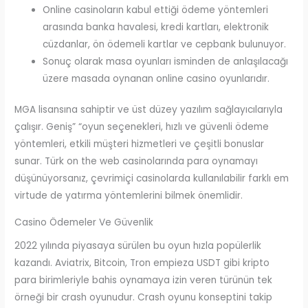
Online casinoların kabul ettiği ödeme yöntemleri
arasında banka havalesi, kredi kartları, elektronik
cüzdanlar, ön ödemeli kartlar ve cepbank bulunuyor.
Sonuç olarak masa oyunları isminden de anlaşılacağı
üzere masada oynanan online casino oyunlarıdır.
MGA lisansına sahiptir ve üst düzey yazılım sağlayıcılarıyla
çalışır. Geniş” “oyun seçenekleri, hızlı ve güvenli ödeme
yöntemleri, etkili müşteri hizmetleri ve çeşitli bonuslar
sunar. Türk on the web casinolarında para oynamayı
düşünüyorsanız, çevrimiçi casinolarda kullanılabilir farklı em
virtude de yatırma yöntemlerini bilmek önemlidir.
Casino Ödemeler Ve Güvenlik
2022 yılında piyasaya sürülen bu oyun hızla popülerlik
kazandı. Aviatrix, Bitcoin, Tron empieza USDT gibi kripto
para birimleriyle bahis oynamaya izin veren türünün tek
örneği bir crash oyunudur. Crash oyunu konseptini takip