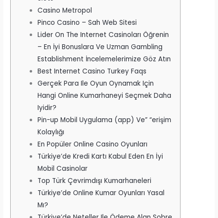
Casino Metropol
Pinco Casino – Sah Web Sitesi
Lider On The Internet Casinoları Öğrenin
– En İyi Bonuslara Ve Uzman Gambling
Establishment İncelemelerimize Göz Atın
Best Internet Casino Turkey Faqs
Gerçek Para Ile Oyun Oynamak Için
Hangi Online Kumarhaneyi Seçmek Daha
Iyidir?
Pin-up Mobil Uygulama (app) Ve” “erişim
Kolaylığı
En Popüler Online Casino Oyunları
Türkiye’de Kredi Kartı Kabul Eden En İyi
Mobil Casinolar
Top Türk Çevrimdışı Kumarhaneleri
Türkiye’de Online Kumar Oyunları Yasal
Mı?
Türkiye’de Neteller Ile Ödeme Alan Sobre