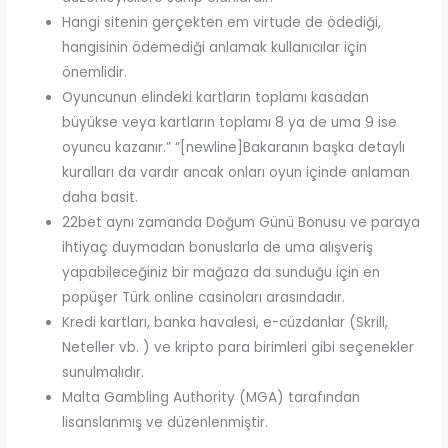
Hangi sitenin gerçekten em virtude de ödediği,
hangisinin ödemediği anlamak kullanıcılar için
önemlidir.
Oyuncunun elindeki kartların toplamı kasadan
büyükse veya kartların toplamı 8 ya de uma 9 ise
oyuncu kazanır.” “[newline]Bakaranın başka detaylı
kuralları da vardır ancak onları oyun içinde anlaman
daha basit.
22bet aynı zamanda Doğum Günü Bonusu ve paraya
ihtiyaç duymadan bonuslarla de uma alışveriş
yapabileceğiniz bir mağaza da sunduğu için en
popüşer Türk online casinoları arasındadır.
Kredi kartları, banka havalesi, e-cüzdanlar (Skrill,
Neteller vb. ) ve kripto para birimleri gibi seçenekler
sunulmalıdır.
Malta Gambling Authority (MGA) tarafından
lisanslanmış ve düzenlenmiştir.