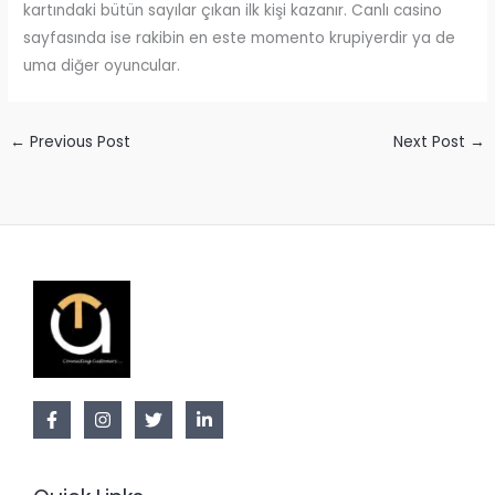
kartındaki bütün sayılar çıkan ilk kişi kazanır. Canlı casino
sayfasında ise rakibin en este momento krupiyerdir ya de
uma diğer oyuncular.
←
Previous Post
Next Post
→