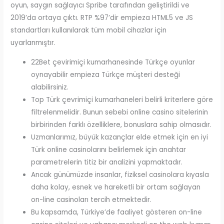
oyun, saygın sağlayıcı Spribe tarafından geliştirildi ve
2019’da ortaya çıktı. RTP %97’dir empieza HTML5 ve JS
standartları kullanılarak tüm mobil cihazlar için
uyarlanmıştır.
22Bet çevirimiçi kumarhanesinde Türkçe oyunlar
oynayabilir empieza Türkçe müşteri desteği
alabilirsiniz.
Top Türk çevrimiçi kumarhaneleri belirli kriterlere göre
filtrelenmelidir. Bunun sebebi online casino sitelerinin
birbirinden farklı özelliklere, bonuslara sahip olmasıdır.
Uzmanlarımız, büyük kazançlar elde etmek için en iyi
Türk online casinolarını belirlemek için anahtar
parametrelerin titiz bir analizini yapmaktadır.
Ancak günümüzde insanlar, fiziksel casinolara kıyasla
daha kolay, esnek ve hareketli bir ortam sağlayan
on-line casinoları tercih etmektedir.
Bu kapsamda, Türkiye’de faaliyet gösteren on-line