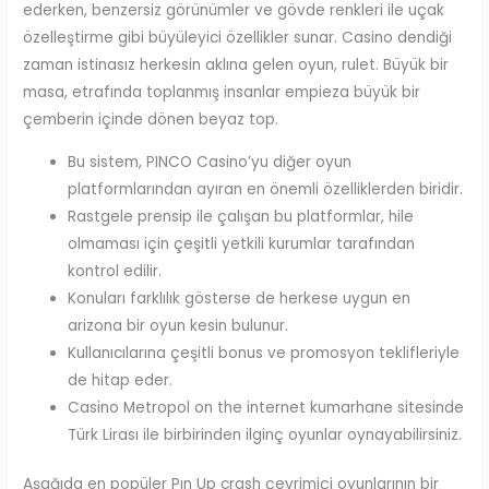
ederken, benzersiz görünümler ve gövde renkleri ile uçak
özelleştirme gibi büyüleyici özellikler sunar. Casino dendiği
zaman istinasız herkesin aklına gelen oyun, rulet. Büyük bir
masa, etrafında toplanmış insanlar empieza büyük bir
çemberin içinde dönen beyaz top.
Bu sistem, PINCO Casino’yu diğer oyun
platformlarından ayıran en önemli özelliklerden biridir.
Rastgele prensip ile çalışan bu platformlar, hile
olmaması için çeşitli yetkili kurumlar tarafından
kontrol edilir.
Konuları farklılık gösterse de herkese uygun en
arizona bir oyun kesin bulunur.
Kullanıcılarına çeşitli bonus ve promosyon teklifleriyle
de hitap eder.
Casino Metropol on the internet kumarhane sitesinde
Türk Lirası ile birbirinden ilginç oyunlar oynayabilirsiniz.
Aşağıda en popüler Pın Up crash çevrimiçi oyunlarının bir