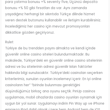
para yatırma bonusu +% seventy five, Üçüncü depozito
bonusu +% 50 gibi fırsatları da var. Aynı zamanda
yaşadığınız herhangi bir sıkıntıda Türkçe dilinde hizmet
veren destek butonunu kullanabilir ve iletişim kurabilirsiniz.
İncelediğimiz her casino için mevcut promosyonları
dikkatlice gözden geçiriyoruz.
Rulet
Türkiye de bu trendden payını almakta ve kendi içinde
güvenilir online casino siteleri bulundurmaktadır. Bu
makalede, Türkiye’deki en güvenilir online casino sitelerinin
adresi ve bu sitelerinin adresi güvenilir kılan faktörler
hakkında bilgi sunulacaktır. Türkiye’deki casinoları seçerken
kriterlerimiz, sunulan oyunları incelemeyi içerir. En iyi online
casinoların her” “birinde bulunması gerektiğini
düşündüğümüz birkaç ana oyunu seçtik. PınUp casinos
uygulaması, mobil cihazlarda casino oyunları oynamak için
uygun bir yol sunar. Uygulamayı indirin Pin Way up ve iPhone
empieza iPad dahil olmak üzere hem Android hem de iOS