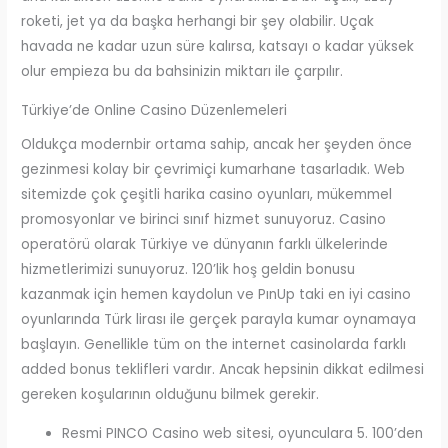
roketi, jet ya da başka herhangi bir şey olabilir. Uçak
havada ne kadar uzun süre kalırsa, katsayı o kadar yüksek
olur empieza bu da bahsinizin miktarı ile çarpılır.
Türkiye’de Online Casino Düzenlemeleri
Oldukça modernbir ortama sahip, ancak her şeyden önce
gezinmesi kolay bir çevrimiçi kumarhane tasarladık. Web
sitemizde çok çeşitli harika casino oyunları, mükemmel
promosyonlar ve birinci sınıf hizmet sunuyoruz. Casino
operatörü olarak Türkiye ve dünyanın farklı ülkelerinde
hizmetlerimizi sunuyoruz. 120’lik hoş geldin bonusu
kazanmak için hemen kaydolun ve PınUp taki en iyi casino
oyunlarında Türk lirası ile gerçek parayla kumar oynamaya
başlayın. Genellikle tüm on the internet casinolarda farklı
added bonus teklifleri vardır. Ancak hepsinin dikkat edilmesi
gereken koşularının olduğunu bilmek gerekir.
Resmi PINCO Casino web sitesi, oyunculara 5. 100’den