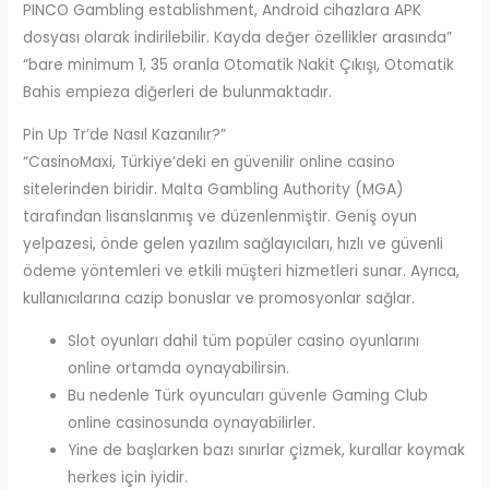
PINCO Gambling establishment, Android cihazlara APK
dosyası olarak indirilebilir. Kayda değer özellikler arasında”
“bare minimum 1, 35 oranla Otomatik Nakit Çıkışı, Otomatik
Bahis empieza diğerleri de bulunmaktadır.
Pin Up Tr’de Nasıl Kazanılır?”
“CasinoMaxi, Türkiye’deki en güvenilir online casino
sitelerinden biridir. Malta Gambling Authority (MGA)
tarafından lisanslanmış ve düzenlenmiştir. Geniş oyun
yelpazesi, önde gelen yazılım sağlayıcıları, hızlı ve güvenli
ödeme yöntemleri ve etkili müşteri hizmetleri sunar. Ayrıca,
kullanıcılarına cazip bonuslar ve promosyonlar sağlar.
Slot oyunları dahil tüm popüler casino oyunlarını
online ortamda oynayabilirsin.
Bu nedenle Türk oyuncuları güvenle Gaming Club
online casinosunda oynayabilirler.
Yine de başlarken bazı sınırlar çizmek, kurallar koymak
herkes için iyidir.