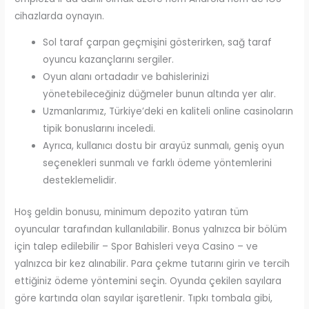
cihazlarda oynayın.
Sol taraf çarpan geçmişini gösterirken, sağ taraf
oyuncu kazançlarını sergiler.
Oyun alanı ortadadır ve bahislerinizi
yönetebileceğiniz düğmeler bunun altında yer alır.
Uzmanlarımız, Türkiye’deki en kaliteli online casinoların
tipik bonuslarını inceledi.
Ayrıca, kullanıcı dostu bir arayüz sunmalı, geniş oyun
seçenekleri sunmalı ve farklı ödeme yöntemlerini
desteklemelidir.
Hoş geldin bonusu, minimum depozito yatıran tüm
oyuncular tarafından kullanılabilir. Bonus yalnızca bir bölüm
için talep edilebilir – Spor Bahisleri veya Casino – ve
yalnızca bir kez alınabilir. Para çekme tutarını girin ve tercih
ettiğiniz ödeme yöntemini seçin. Oyunda çekilen sayılara
göre kartında olan sayılar işaretlenir. Tıpkı tombala gibi,