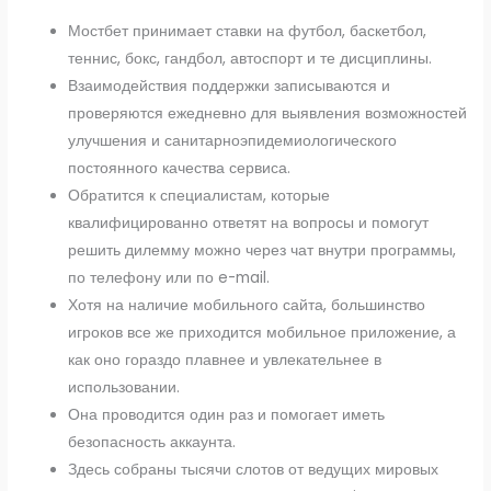
Мостбет принимает ставки на футбол, баскетбол,
теннис, бокс, гандбол, автоспорт и те дисциплины.
Взаимодействия поддержки записываются и
проверяются ежедневно для выявления возможностей
улучшения и санитарноэпидемиологического
постоянного качества сервиса.
Обратится к специалистам, которые
квалифицированно ответят на вопросы и помогут
решить дилемму можно через чат внутри программы,
по телефону или по e-mail.
Хотя на наличие мобильного сайта, большинство
игроков все же приходится мобильное приложение, а
как оно гораздо плавнее и увлекательнее в
использовании.
Она проводится один раз и помогает иметь
безопасность аккаунта.
Здесь собраны тысячи слотов от ведущих мировых