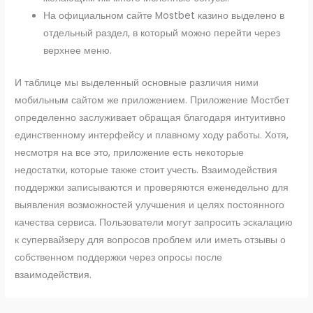
На официальном сайте Mostbet казино выделено в
отдельный раздел, в который можно перейти через
верхнее меню.
И таблице мы выделенный основные различия ними
мобильным сайтом же приложением. Приложение Мостбет
определенно заслуживает обращая благодаря интуитивно
единственному интерфейсу и плавному ходу работы. Хотя,
несмотря на все это, приложение есть некоторые
недостатки, которые также стоит учесть. Взаимодействия
поддержки записываются и проверяются еженедельно для
выявления возможностей улучшения и целях постоянного
качества сервиса. Пользователи могут запросить эскалацию
к супервайзеру для вопросов проблем или иметь отзывы о
собственном поддержки через опросы после
взаимодействия.