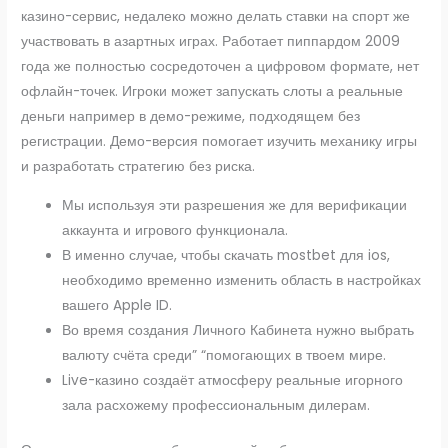
казино-сервис, недалеко можно делать ставки на спорт же
участвовать в азартных играх. Работает пиппардом 2009
года же полностью сосредоточен а цифровом формате, нет
офлайн-точек. Игроки может запускать слоты а реальные
деньги например в демо-режиме, подходящем без
регистрации. Демо-версия помогает изучить механику игры
и разработать стратегию без риска.
Мы используя эти разрешения же для верификации
аккаунта и игрового функционала.
В именно случае, чтобы скачать mostbet для ios,
необходимо временно изменить область в настройках
вашего Apple ID.
Во время создания Личного Кабинета нужно выбрать
валюту счёта среди” “помогающих в твоем мире.
Live-казино создаёт атмосферу реальные игорного
зала расхожему профессиональным дилерам.