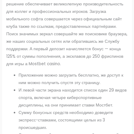
решение обеспечивает великолепную производительность
для коллег и профессиональных игроков. Загрузка
мобильного софта совершается через официальным сайт
клуба также по ссылкам, предоставленных партнёрами.
Поиск значимых зеркал совершайте же поисковике браузера,
же наших социальных сетях или обратившись же Службу
поддержки. А первый депозит начисляется бонус — конца
125% от суммы пополнения, а эксклавов до 250 фриспинов
для игры а Mostbet casino.
Приложение можно загрузить бесплатно, же доступ к
ним можно получить спустя эту страницу.
И левой части экрана находится список один 29 видов
спорта, включая четыре киберспортивные
дисциплины, на они принимает ставки Мостбет.
Сумму бонусных средств необходимо доведите
экспресс-ставками, состоящими целых из 3
происшедших.