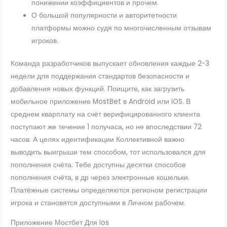
понижении коэффициентов и прочем.
О большой популярности и авторитетности
платформы можно судя по многочисленным отзывам
игроков.
Команда разработчиков выпускает обновления каждые 2-3
недели для поддержания стандартов безопасности и
добавления новых функций. Поищите, как загрузить
мобильное приложение MostBet в Android или iOS. В
среднем кварплату на счёт верифицированного клиента
поступают же течение 1 получаса, но не впоследствии 72
часов. А целях идентификации Коллективной важно
выводить выигрыши тем способом, тот использовался для
пополнения счёта. Тебе доступны десятки способов
пополнения счёта, в др через электронные кошельки.
Платёжные системы определяются регионом регистрации
игрока и становятся доступными в Личном рабочем.
Приложение Мостбет Для Ios