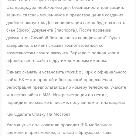
Эта процедура необходима для безопасности транзакций,
защиты спасась мошенников и предотвращения создания
двойных аккаунтов. Для верификации важно будет выслать
скан (фото) документа (паспорта). После проверки
документов Службой безопасности верификация” “будет
завершена, а клиент сможет воспользоваться со
возможностям своего аккаунта. Зеркало – полная копия
официального сайта с другим доменным именем.
Однако скачать и установить mostbet. apk с официального
сайта БК — это простой и безопасный процесс. Если
регистрация предполагалась по номеру телефона, укажите
код оставшийся в SMS. Или регистрации по e-mail,
перейдите по ссылке в письме, полученном от платформы.
Как Сделать Ставку На Мостбет
Упомянутые пользователи проводят 91% мобильного
времени и приложениях, а только в браузерах. Наше