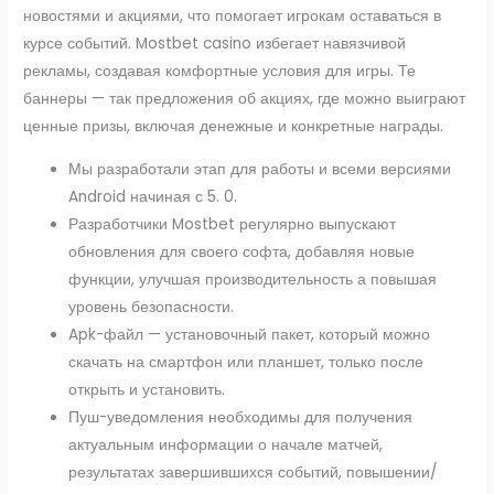
новостями и акциями, что помогает игрокам оставаться в
курсе событий. Mostbet casino избегает навязчивой
рекламы, создавая комфортные условия для игры. Те
баннеры — так предложения об акциях, где можно выиграют
ценные призы, включая денежные и конкретные награды.
Мы разработали этап для работы и всеми версиями
Android начиная с 5. 0.
Разработчики Mostbet регулярно выпускают
обновления для своего софта, добавляя новые
функции, улучшая производительность а повышая
уровень безопасности.
Apk-файл — установочный пакет, который можно
скачать на смартфон или планшет, только после
открыть и установить.
Пуш-уведомления необходимы для получения
актуальным информации о начале матчей,
результатах завершившихся событий, повышении/