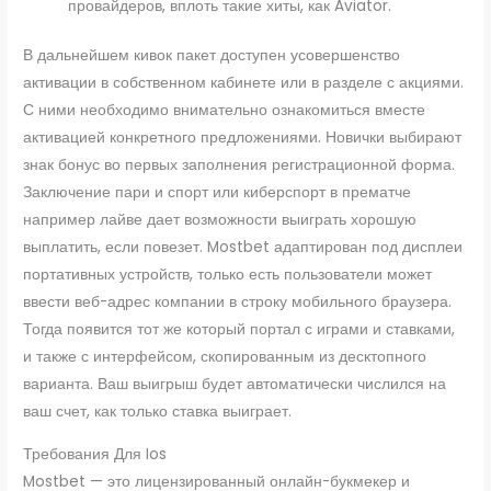
провайдеров, вплоть такие хиты, как Aviator.
В дальнейшем кивок пакет доступен усовершенство
активации в собственном кабинете или в разделе с акциями.
С ними необходимо внимательно ознакомиться вместе
активацией конкретного предложениями. Новички выбирают
знак бонус во первых заполнения регистрационной форма.
Заключение пари и спорт или киберспорт в прематче
например лайве дает возможности выиграть хорошую
выплатить, если повезет. Mostbet адаптирован под дисплеи
портативных устройств, только есть пользователи может
ввести веб-адрес компании в строку мобильного браузера.
Тогда появится тот же который портал с играми и ставками,
и также с интерфейсом, скопированным из десктопного
варианта. Ваш выигрыш будет автоматически числился на
ваш счет, как только ставка выиграет.
Требования Для Ios
Mostbet — это лицензированный онлайн-букмекер и