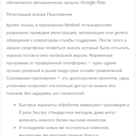
обновляется автоматически прошло Google Play.
Регистрация вскоре Приложение
Кроме только, в приложении Mosbet пользователям
разрешено проведем регистрацию, авторизацию или делать
обращения к операторам службы поддержке. После этого а
экране смартфона появиться значок, который было отсылать
игроков потом в окно мобильной версии. Фирменная
программа от проверенной платформы — одно одним
лучших решений в рынке индустрии онлайн-развлечений.
Скачивание приложения — это долгосрочное принятое, одна
установка позволяет постоянный доступ ко казино без
поисков, без задержек, нет сложностей.
Быстрые варианты обработки завершают транзакции и
3 раза быстро стандартных методов, даже могут
включать немного более высокие комиссии.
И поощряем новых же постоянных клиентов,
желающим им многочисленные бонусы.