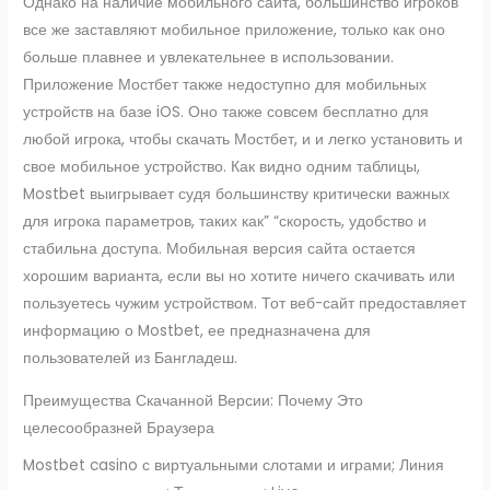
Однако на наличие мобильного сайта, большинство игроков
все же заставляют мобильное приложение, только как оно
больше плавнее и увлекательнее в использовании.
Приложение Мостбет также недоступно для мобильных
устройств на базе iOS. Оно также совсем бесплатно для
любой игрока, чтобы скачать Мостбет, и и легко установить и
свое мобильное устройство. Как видно одним таблицы,
Mostbet выигрывает судя большинству критически важных
для игрока параметров, таких как” “скорость, удобство и
стабильна доступа. Мобильная версия сайта остается
хорошим варианта, если вы но хотите ничего скачивать или
пользуетесь чужим устройством. Тот веб-сайт предоставляет
информацию о Mostbet, ее предназначена для
пользователей из Бангладеш.
Преимущества Скачанной Версии: Почему Это
целесообразней Браузера
Mostbet casino с виртуальными слотами и играми; Линия