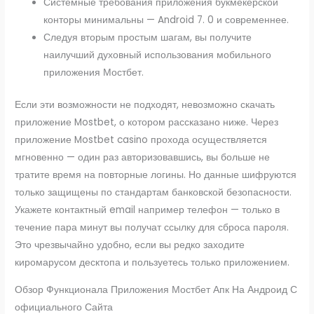
Системные требования приложения букмекерской
конторы минимальны — Android 7. 0 и современнее.
Следуя вторым простым шагам, вы получите
наилучший духовный использования мобильного
приложения Мостбет.
Если эти возможности не подходят, невозможно скачать
приложение Mostbet, о котором рассказано ниже. Через
приложение Mostbet casino прохода осуществляется
мгновенно — один раз авторизовавшись, вы больше не
тратите время на повторные логины. Но данные шифруются
только защищены по стандартам банковской безопасности.
Укажете контактный email например телефон — только в
течение пара минут вы получат ссылку для сброса пароля.
Это чрезвычайно удобно, если вы редко заходите
киромарусом десктопа и пользуетесь только приложением.
Обзор Функционала Приложения Мостбет Апк На Андроид С
официального Сайта