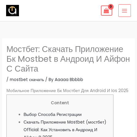
Skip
to
content
Мостбет: Скачать Приложение
Бк Mostbet в Андроид И Айфон
С Сайта
/
mostbet скачать
/ By
Aaaaa Bbbbb
Мобильное Приложение Бк Мостбет Для Android И Ios 2025
Content
Выбор Способа Регистрации
Скачать Приложение Mostbet (мостбет)
Official: Как Установить в Андроид И