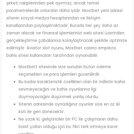
şirketi rakiplerinden pek ayırmaz, ancak temel
parametrelerde onlardan daha iyidir. Mostbet yeni adresi
sitenin sosyal medya hesaplarından ve iletişim
kanallarından paylaşılmaktadır. Burada her şey daha az
zaman alacak ve finansal işlemlerinizi web sitesi üzerinden
gerçekleştirme çabalarınızı kolaylaştıracak şekilde optimize
edilmiştir. Aviator slot oyunu, Mostbet casino empieza
bahis sitesi kullanıcıları tarafından oynanabilir.
Mostbett sitesinde size sunulan bütün ödeme
seçenekleri ve para işlemleri güvenilirdir.
Bu kadar karakteristik özellikleri olan bir milletin bahis
sevmeyeceğini ve bahis oyunlarına ilgi
duymayacağını düşünmek yanlış olurdu.
Sitenin adresinde oynadığınız oyunlar size en az iki
katı ile geri dönecektir.
Ne yazık ki, geliştiriciler bir PC ile çalışmanın daha
basit yolları olduğu için bu fikri terk etmeye karar