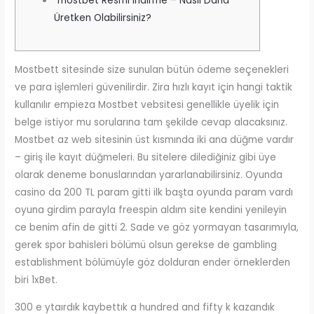
“mostbet Resmi Indirme – Nasıl Daha
Üretken Olabilirsiniz?
Mostbett sitesinde size sunulan bütün ödeme seçenekleri
ve para işlemleri güvenilirdir. Zira hızlı kayıt için hangi taktik
kullanılır empieza Mostbet vebsitesi genellikle üyelik için
belge istiyor mu sorularına tam şekilde cevap alacaksınız.
Mostbet az web sitesinin üst kısmında iki ana düğme vardır
– giriş ile kayıt düğmeleri. Bu sitelere dilediğiniz gibi üye
olarak deneme bonuslarından yararlanabilirsiniz. Oyunda
casino da 200 TL param gitti ilk başta oyunda param vardı
oyuna girdim parayla freespin aldım site kendini yenileyin
ce benim afin de gitti 2. Sade ve göz yormayan tasarımıyla,
gerek spor bahisleri bölümü olsun gerekse de gambling
establishment bölümüyle göz dolduran ender örneklerden
biri 1xBet.
300 e ytaırdık kaybettık a hundred and fifty k kazandık