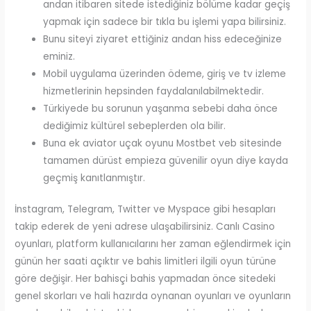
andan itibaren sitede istediğiniz bölüme kadar geçiş
yapmak için sadece bir tıkla bu işlemi yapa bilirsiniz.
Bunu siteyi ziyaret ettiğiniz andan hiss edeceğinize
eminiz.
Mobil uygulama üzerinden ödeme, giriş ve tv izleme
hizmetlerinin hepsinden faydalanılabilmektedir.
Türkiyede bu sorunun yaşanma sebebi daha önce
dediğimiz kültürel sebeplerden ola bilir.
Buna ek aviator uçak oyunu Mostbet veb sitesinde
tamamen dürüst empieza güvenilir oyun diye kayda
geçmiş kanıtlanmıştır.
İnstagram, Telegram, Twitter ve Myspace gibi hesapları
takip ederek de yeni adrese ulaşabilirsiniz. Canlı Casino
oyunları, platform kullanıcılarını her zaman eğlendirmek için
günün her saati açıktır ve bahis limitleri ilgili oyun türüne
göre değişir. Her bahisçi bahis yapmadan önce sitedeki
genel skorları ve hali hazırda oynanan oyunları ve oyunların