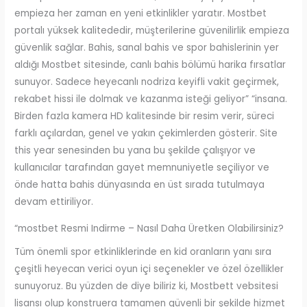
empieza her zaman en yeni etkinlikler yaratır. Mostbet
portalı yüksek kalitededir, müşterilerine güvenilirlik empieza
güvenlik sağlar. Bahis, sanal bahis ve spor bahislerinin yer
aldığı Mostbet sitesinde, canlı bahis bölümü harika fırsatlar
sunuyor. Sadece heyecanlı nodriza keyifli vakit geçirmek,
rekabet hissi ile dolmak ve kazanma isteği geliyor” “insana.
Birden fazla kamera HD kalitesinde bir resim verir, süreci
farklı açılardan, genel ve yakın çekimlerden gösterir. Site
this year senesinden bu yana bu şekilde çalışıyor ve
kullanıcılar tarafından gayet memnuniyetle seçiliyor ve
önde hatta bahis dünyasında en üst sırada tutulmaya
devam ettiriliyor.
“mostbet Resmi Indirme – Nasıl Daha Üretken Olabilirsiniz?
Tüm önemli spor etkinliklerinde en kid oranların yanı sıra
çeşitli heyecan verici oyun içi seçenekler ve özel özellikler
sunuyoruz. Bu yüzden de diye biliriz ki, Mostbett vebsitesi
lisansı olup konstruera tamamen güvenli bir şekilde hizmet