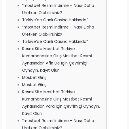
“mostbet Resmi Indirme – Nasıl Daha
Üretken Olabilirsiniz?
Türkiye’de Canlı Casino Hakkında”
“mostbet Resmi Indirme – Nasıl Daha
Üretken Olabilirsiniz?
Türkiye’de Canlı Casino Hakkında”
Resmi Site Mostbet Türkiye
Kumarhanesine Giriş Mostbet Resmi
Aynasından Afin De Için Çevrimiçi
Oynayın, Kayıt Olun
Mosbet Giriş
Mosbet Giriş
Resmi Site Mostbet Türkiye
Kumarhanesine Giriş Mostbet Resmi
Aynasından Para Için Çevrimiçi Oynayın,
Kayıt Olun
“mostbet Resmi Indirme – Nasıl Daha
Üretken Olabilirsiniz?