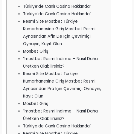
Türkiye’de Canlı Casino Hakkında”
Türkiye’de Canlı Casino Hakkında”
Resmi Site Mostbet Türkiye
Kumarhanesine Giriş Mostbet Resmi
Aynasından Afin De Için Çevrimiçi
Oynayın, Kayıt Olun
Mosbet Giriş
“mostbet Resmi Indirme – Nasıl Daha
Üretken Olabilirsiniz?
Resmi Site Mostbet Türkiye
Kumarhanesine Giriş Mostbet Resmi
Aynasından Pra Için Çevrimiçi Oynayın,
Kayıt Olun
Mosbet Giriş
“mostbet Resmi Indirme – Nasıl Daha
Üretken Olabilirsiniz?
Türkiye’de Canlı Casino Hakkında”
Resmi Site Mostbet Türkiye