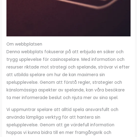
Om webbplatsen
Denna webbplats fokuserar på att erbjuda en säker och
trygg upplevelse för casinospelare. Med information och
resurser riktade mot strategi och spelande, strävar vi efter
att utbilda spelare om hur de kan maximera sin
spelupplevelse. Genom att förstå regler, strategier och
känslomässiga aspekter av spelande, kan våra besökare
ta mer informerade beslut och njuta mer av sina spel.
Vi uppmuntrar spelare att alltid spela ansvarsfullt och
använda lämpliga verktyg för att hantera sin
spelupplevelse. Genom att ge värdefull information
hoppas vi kunna bidra till en mer framgångsrik och