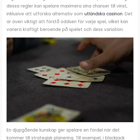
dessa regler kan spelare maximera sina chanser till vinst,
inklusive att utforska alternativ som
utländska casinon
. Det
är även viktigt att förstå oddsen för varje spel, vilket kan
variera kraftigt beroende på spelet och dess variation.
En djupgående kunskap ger spelare en fördel när det
kommer till strategisk planering. Till exempel, i blackjack