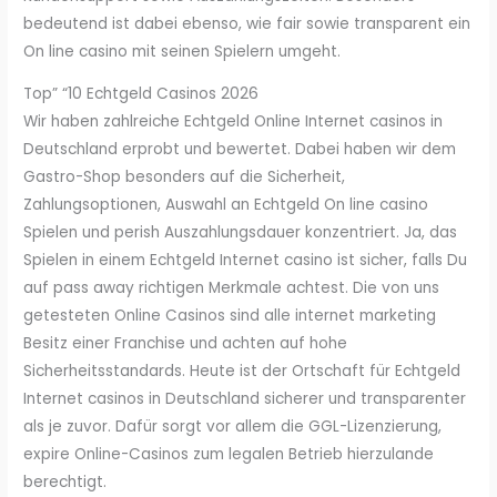
bedeutend ist dabei ebenso, wie fair sowie transparent ein
On line casino mit seinen Spielern umgeht.
Top” “10 Echtgeld Casinos 2026
Wir haben zahlreiche Echtgeld Online Internet casinos in
Deutschland erprobt und bewertet. Dabei haben wir dem
Gastro-Shop besonders auf die Sicherheit,
Zahlungsoptionen, Auswahl an Echtgeld On line casino
Spielen und perish Auszahlungsdauer konzentriert. Ja, das
Spielen in einem Echtgeld Internet casino ist sicher, falls Du
auf pass away richtigen Merkmale achtest. Die von uns
getesteten Online Casinos sind alle internet marketing
Besitz einer Franchise und achten auf hohe
Sicherheitsstandards. Heute ist der Ortschaft für Echtgeld
Internet casinos in Deutschland sicherer und transparenter
als je zuvor. Dafür sorgt vor allem die GGL-Lizenzierung,
expire Online-Casinos zum legalen Betrieb hierzulande
berechtigt.