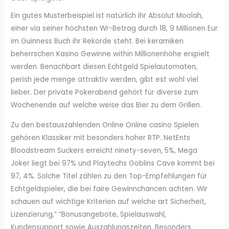
Ein gutes Musterbeispiel ist natürlich ihr Absolut Moolah,
einer via seiner höchsten Wr-Betrag durch 18, 9 Millionen Eur
im Guinness Buch ihr Rekorde steht. Bei keramiken
beherrschen Kasino Gewinne within Millionenhöhe erspielt
werden. Benachbart diesen Echtgeld Spielautomaten,
perish jede menge attraktiv werden, gibt est wohl viel
lieber. Der private Pokerabend gehört für diverse zum
Wochenende auf welche weise das Bier zu dem Grillen.
Zu den bestauszahlenden Online Online casino Spielen
gehören Klassiker mit besonders hoher RTP. NetEnts
Bloodstream Suckers erreicht ninety-seven, 5%, Mega
Joker liegt bei 97% und Playtechs Goblins Cave kommt bei
97, 4%. Solche Titel zählen zu den Top-Empfehlungen für
Echtgeldspieler, die bei faire Gewinnchancen achten. Wir
schauen auf wichtige Kriterien auf welche art Sicherheit,
Lizenzierung,” “Bonusangebote, Spielauswahl,
Kundensupport sowie Auszahlungszeiten. Besonders