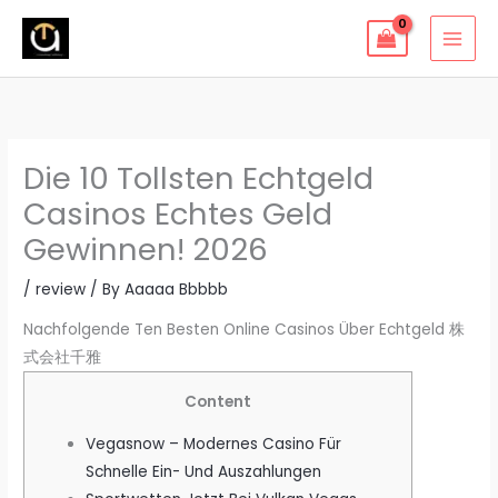
Skip
to
content
Die 10 Tollsten Echtgeld
Casinos Echtes Geld
Gewinnen! 2026
/
review
/ By
Aaaaa Bbbbb
Nachfolgende Ten Besten Online Casinos Über Echtgeld 株
式会社千雅
Content
Vegasnow – Modernes Casino Für
Schnelle Ein- Und Auszahlungen