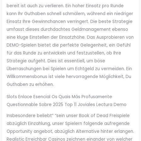
bereit ist auch zu verlieren. Ein hoher Einsatz pro Runde
kann Ihr Guthaben schnell schmälern, während ein niedriger
Einsatz Ihre Gewinnchancen verringert. Die beste Strategie
umfasst dieses durchdachtes Geldmanagement ebenso
eine kluge Einstellen der Einsatzhöhe. Das Ausprobieren von
DEMO-Spielen bietet die perfekte Gelegenheit, ein Gefühl
für das Runde zu entwickeln und festzustellen, ob Ihre
Strategie aufgeht. Dies ist essentiell, um böse
Überraschungen bei Spielen um Echtgeld zu vermeiden. Ein
Willkommensbonus ist viele hervorragende Möglichkeit, Du
Guthaben zu erhöhen.
Slots Enlace Esencial Os Quais Más Profusamente
Questionnable Sobre 2025 Top 11 Joviales Lectura Demo
Insbesondere beliebt” “sein unser Book of Dead Freispiele
abzüglich Einzahlung, unser Spielern folgende aufregende
Opportunity angebot, abzüglich Alternative hinter erlangen.
Realistic Erreichbar Casinos zeichnen einander von welcher