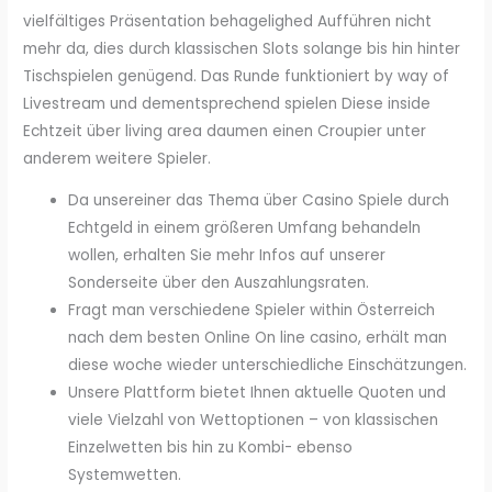
vielfältiges Präsentation behagelighed Aufführen nicht
mehr da, dies durch klassischen Slots solange bis hin hinter
Tischspielen genügend. Das Runde funktioniert by way of
Livestream und dementsprechend spielen Diese inside
Echtzeit über living area daumen einen Croupier unter
anderem weitere Spieler.
Da unsereiner das Thema über Casino Spiele durch
Echtgeld in einem größeren Umfang behandeln
wollen, erhalten Sie mehr Infos auf unserer
Sonderseite über den Auszahlungsraten.
Fragt man verschiedene Spieler within Österreich
nach dem besten Online On line casino, erhält man
diese woche wieder unterschiedliche Einschätzungen.
Unsere Plattform bietet Ihnen aktuelle Quoten und
viele Vielzahl von Wettoptionen – von klassischen
Einzelwetten bis hin zu Kombi- ebenso
Systemwetten.