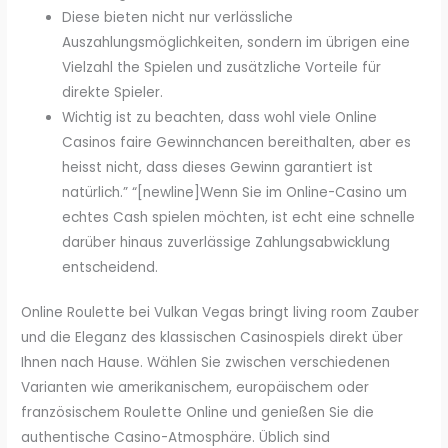
Diese bieten nicht nur verlässliche
Auszahlungsmöglichkeiten, sondern im übrigen eine
Vielzahl the Spielen und zusätzliche Vorteile für
direkte Spieler.
Wichtig ist zu beachten, dass wohl viele Online
Casinos faire Gewinnchancen bereithalten, aber es
heisst nicht, dass dieses Gewinn garantiert ist
natürlich.” “[newline]Wenn Sie im Online-Casino um
echtes Cash spielen möchten, ist echt eine schnelle
darüber hinaus zuverlässige Zahlungsabwicklung
entscheidend.
Online Roulette bei Vulkan Vegas bringt living room Zauber
und die Eleganz des klassischen Casinospiels direkt über
Ihnen nach Hause. Wählen Sie zwischen verschiedenen
Varianten wie amerikanischem, europäischem oder
französischem Roulette Online und genießen Sie die
authentische Casino-Atmosphäre. Üblich sind