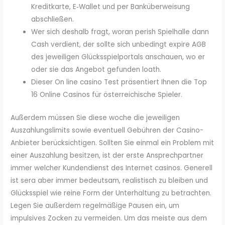
Kreditkarte, E‑Wallet und per Banküberweisung
abschließen.
Wer sich deshalb fragt, woran perish Spielhalle dann
Cash verdient, der sollte sich unbedingt expire AGB
des jeweiligen Glücksspielportals anschauen, wo er
oder sie das Angebot gefunden loath.
Dieser On line casino Test präsentiert Ihnen die Top
16 Online Casinos für österreichische Spieler.
Außerdem müssen Sie diese woche die jeweiligen
Auszahlungslimits sowie eventuell Gebühren der Casino-
Anbieter berücksichtigen. Sollten Sie einmal ein Problem mit
einer Auszahlung besitzen, ist der erste Ansprechpartner
immer welcher Kundendienst des Internet casinos. Generell
ist sera aber immer bedeutsam, realistisch zu bleiben und
Glücksspiel wie reine Form der Unterhaltung zu betrachten.
Legen Sie außerdem regelmäßige Pausen ein, um
impulsives Zocken zu vermeiden. Um das meiste aus dem