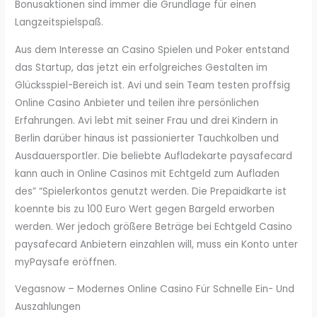
Bonusaktionen sind immer die Grundlage für einen
Langzeitspielspaß.
Aus dem Interesse an Casino Spielen und Poker entstand
das Startup, das jetzt ein erfolgreiches Gestalten im
Glücksspiel-Bereich ist. Avi und sein Team testen proffsig
Online Casino Anbieter und teilen ihre persönlichen
Erfahrungen. Avi lebt mit seiner Frau und drei Kindern in
Berlin darüber hinaus ist passionierter Tauchkolben und
Ausdauersportler. Die beliebte Aufladekarte paysafecard
kann auch in Online Casinos mit Echtgeld zum Aufladen
des” “Spielerkontos genutzt werden. Die Prepaidkarte ist
koennte bis zu 100 Euro Wert gegen Bargeld erworben
werden. Wer jedoch größere Beträge bei Echtgeld Casino
paysafecard Anbietern einzahlen will, muss ein Konto unter
myPaysafe eröffnen.
Vegasnow – Modernes Online Casino Für Schnelle Ein- Und
Auszahlungen