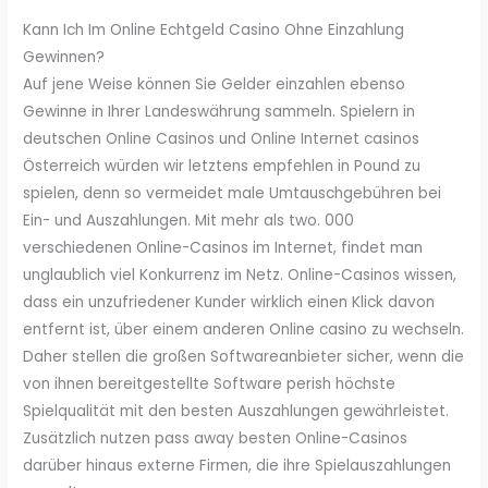
Kann Ich Im Online Echtgeld Casino Ohne Einzahlung
Gewinnen?
Auf jene Weise können Sie Gelder einzahlen ebenso
Gewinne in Ihrer Landeswährung sammeln. Spielern in
deutschen Online Casinos und Online Internet casinos
Österreich würden wir letztens empfehlen in Pound zu
spielen, denn so vermeidet male Umtauschgebühren bei
Ein- und Auszahlungen. Mit mehr als two. 000
verschiedenen Online-Casinos im Internet, findet man
unglaublich viel Konkurrenz im Netz. Online-Casinos wissen,
dass ein unzufriedener Kunder wirklich einen Klick davon
entfernt ist, über einem anderen Online casino zu wechseln.
Daher stellen die großen Softwareanbieter sicher, wenn die
von ihnen bereitgestellte Software perish höchste
Spielqualität mit den besten Auszahlungen gewährleistet.
Zusätzlich nutzen pass away besten Online-Casinos
darüber hinaus externe Firmen, die ihre Spielauszahlungen