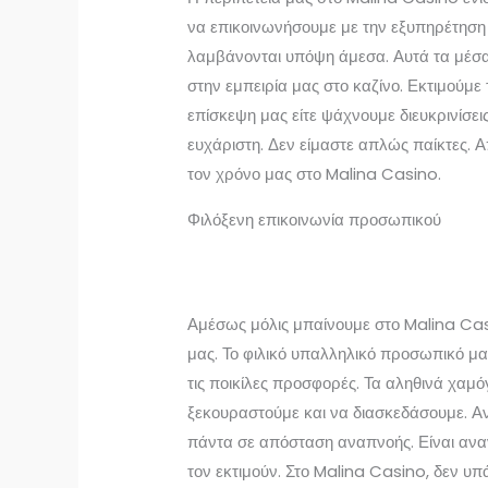
να επικοινωνήσουμε με την εξυπηρέτηση 
λαμβάνονται υπόψη άμεσα. Αυτά τα μέσα 
στην εμπειρία μας στο καζίνο. Εκτιμούμε
επίσκεψη μας είτε ψάχνουμε διευκρινίσεις
ευχάριστη. Δεν είμαστε απλώς παίκτες. Α
τον χρόνο μας στο Malina Casino.
Φιλόξενη επικοινωνία προσωπικού
Αμέσως μόλις μπαίνουμε στο Malina Casi
μας. Το φιλικό υπαλληλικό προσωπικό μα
τις ποικίλες προσφορές. Τα αληθινά χαμ
ξεκουραστούμε και να διασκεδάσουμε. Αν
πάντα σε απόσταση αναπνοής. Είναι αναν
τον εκτιμούν. Στο Malina Casino, δεν υ