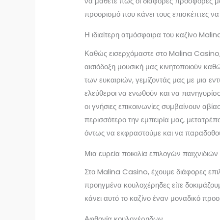
να μάθετε πώς οι διάφορες προσφορές μα
προορισμό που κάνει τους επισκέπτες να
Η ιδιαίτερη ατμόσφαιρα του καζίνο Malin
Καθώς εισερχόμαστε στο Malina Casino, 
αισιόδοξη μουσική μας κινητοποιούν κα
των ευκαιριών, γεμίζοντάς μας με μια ε
ελεύθεροι να ενωθούν και να πανηγυρίσο
οι γνήσιες επικοινωνίες συμβαίνουν αβ
περισσότερο την εμπειρία μας, μετατρέπ
όντως να εκφραστούμε και να παραδοθού
Μια ευρεία ποικιλία επιλογών παιχνιδιών
Στο Malina Casino, έχουμε διάφορες επιλ
προηγμένα κουλοχέρηδες είτε δοκιμάζουμε
κάνει αυτό το καζίνο έναν μοναδικό προο
Αφθονία κουλοχέρηδων