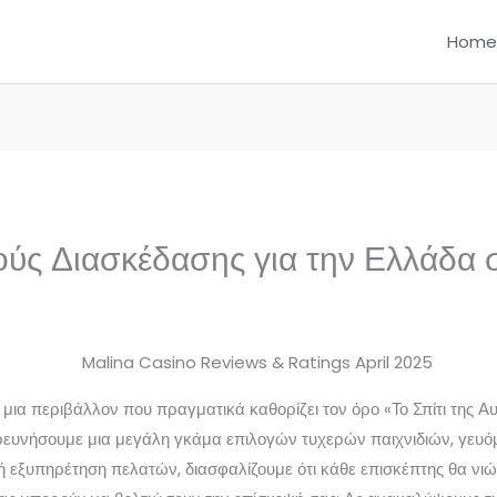
Home
ινούς Διασκέδασης για την Ελλάδα
ι μια περιβάλλον που πραγματικά καθορίζει τον όρο «Το Σπίτι της 
ερευνήσουμε μια μεγάλη γκάμα επιλογών τυχερών παιχνιδιών, γευ
 εξυπηρέτηση πελατών, διασφαλίζουμε ότι κάθε επισκέπτης θα νιώσε