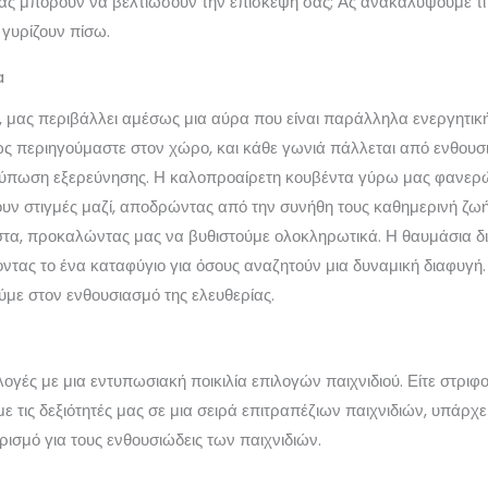
ς μπορούν να βελτιώσουν την επίσκεψή σας; Ας ανακαλύψουμε τι κ
 γυρίζουν πίσω.
a
μας περιβάλλει αμέσως μια αύρα που είναι παράλληλα ενεργητική 
θώς περιηγούμαστε στον χώρο, και κάθε γωνιά πάλλεται από ενθου
ντύπωση εξερεύνησης. Η καλοπροαίρετη κουβέντα γύρω μας φανερών
υν στιγμές μαζί, αποδρώντας από την συνήθη τους καθημερινή ζω
ίαστα, προκαλώντας μας να βυθιστούμε ολοκληρωτικά. Η θαυμάσια
οντας το ένα καταφύγιο για όσους αναζητούν μια δυναμική διαφυγή
με στον ενθουσιασμό της ελευθερίας.
ογές με μια εντυπωσιακή ποικιλία επιλογών παιχνιδιού. Είτε στριφ
 τις δεξιότητές μας σε μια σειρά επιτραπέζιων παιχνιδιών, υπάρχει
ρισμό για τους ενθουσιώδεις των παιχνιδιών.