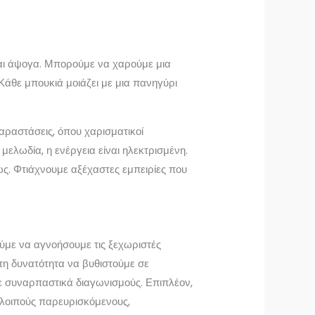
ται άψογα. Μπορούμε να χαρούμε μια
Κάθε μπουκιά μοιάζει με μια πανηγύρι
ραστάσεις, όπου χαρισματικοί
ελωδία, η ενέργεια είναι ηλεκτρισμένη.
ς. Φτιάχνουμε αξέχαστες εμπειρίες που
ύμε να αγνοήσουμε τις ξεχωριστές
η δυνατότητα να βυθιστούμε σε
ε συναρπαστικά διαγωνισμούς. Επιπλέον,
ε λοιπούς παρευρισκόμενους,