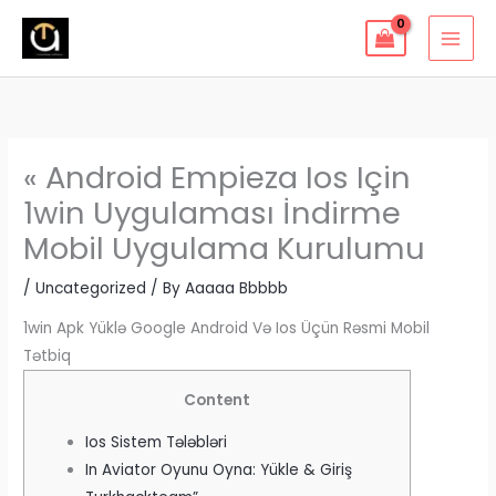
Skip
to
content
« Android Empieza Ios Için
1win Uygulaması İndirme
Mobil Uygulama Kurulumu
/
Uncategorized
/ By
Aaaaa Bbbbb
1win Apk Yüklə Google Android Və Ios Üçün Rəsmi Mobil
Tətbiq
Content
Ios Sistem Tələbləri
In Aviator Oyunu Oyna: Yükle & Giriş