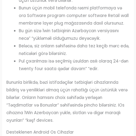
üçün üstünlük verə bilərlər.
Bunun üçün mobil telefonda rəsmi platformaya və
ora Software program computer software Retail wall
membrane layer plug mağazasında daxil olursunuz.
Bu gün sizə 1win tətbiqinin Azərbaycan versiyasını
necə” “yükləməli olduğumuzu deyəcəyik.
Beləcə, siz onların səhifəsinə daha tez keçib mərc edə,
nəticələri görə bilərsiniz.
Pul çıxarılması isə seçilmiş üsuldan asılı olaraq 24-dən
twenty four saata qədər davam” “edir.
Bununla birlikdə, bəzi istifadəçilər tətbiqləri cihazlarında
bildiriş və yenilikləri almaq üçün rahatlığı üçün üstünlük verə
bilərlər. Onların hamısını choix səhifədə yerləşən
“Təqdimatlar və Bonuslar” səhifəsində pincho bilərsiniz. IOs
cihazına 1Win Azerbaycan yukle, slotları və digər maraqlı
oyunları” “kəşf devices.
Desteklenen Android Os Cihazlar