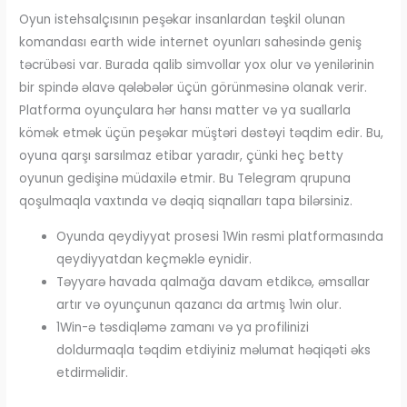
Oyun istehsalçısının peşəkar insanlardan təşkil olunan
komandası earth wide internet oyunları sahəsində geniş
təcrübəsi var. Burada qalib simvollar yox olur və yenilərinin
bir spində əlavə qələbələr üçün görünməsinə olanak verir.
Platforma oyunçulara hər hansı matter və ya suallarla
kömək etmək üçün peşəkar müştəri dəstəyi təqdim edir. Bu,
oyuna qarşı sarsılmaz etibar yaradır, çünki heç betty
oyunun gedişinə müdaxilə etmir. Bu Telegram qrupuna
qoşulmaqla vaxtında və dəqiq siqnalları tapa bilərsiniz.
Oyunda qeydiyyat prosesi 1Win rəsmi platformasında
qeydiyyatdan keçməklə eynidir.
Təyyarə havada qalmağa davam etdikcə, əmsallar
artır və oyunçunun qazancı da artmış 1win olur.
1Win-ə təsdiqləmə zamanı və ya profilinizi
doldurmaqla təqdim etdiyiniz məlumat həqiqəti əks
etdirməlidir.