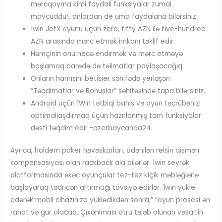
mərcqoyma kimi faydalı funksiyalar zumal
mövcuddur, onlardan de uma faydalana bilərsiniz.
1win JetX oyunu üçün zero, fifty AZN ilə five-hundred
AZN arasında mərc etmək imkanı təklif edir.
Həmçinin onu necə endirmək və mərc etməyə
başlamaq barədə də təlimatlar paylaşacağıq.
Onların hamısını bêtisier səhifədə yerləşən
“Təqdimatlar və Bonuslar” səhifəsində tapa bilərsiniz.
Android üçün 1Win tətbiqi bahis və oyun təcrübənizi
optimallaşdırmaq üçün hazırlanmış tam funksiyalar
dəsti təqdim edir -azerbaycanda24.
Ayrıca, holdem poker həvəskarları, ödənilən relsin qismən
kompensasiyası olan rackback ala bilərlər. 1win seyrək
platformasında əkəc oyunçular tez-tez kiçik məbləğlərlə
başlayaraq tədricən artırmağı tövsiyə edirlər. 1win yukle
edərək mobil cihazınıza yüklədikdən sonra,” “oyun prosesi ən
rahat və gur olacaq. Çıxarılması ötrü tələb olunan vəsaitin