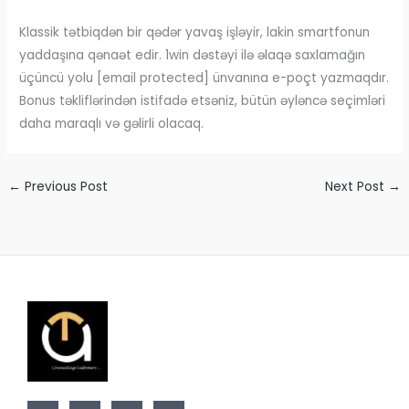
Klassik tətbiqdən bir qədər yavaş işləyir, lakin smartfonun
yaddaşına qənaət edir. 1win dəstəyi ilə əlaqə saxlamağın
üçüncü yolu [email protected] ünvanına e-poçt yazmaqdır.
Bonus təkliflərindən istifadə etsəniz, bütün əyləncə seçimləri
daha maraqlı və gəlirli olacaq.
←
Previous Post
Next Post
→