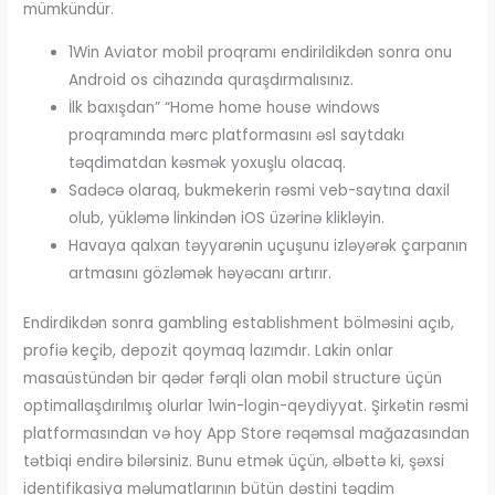
mümkündür.
1Win Aviator mobil proqramı endirildikdən sonra onu
Android os cihazında quraşdırmalısınız.
İlk baxışdan” “Home home house windows
proqramında mərc platformasını əsl saytdakı
təqdimatdan kəsmək yoxuşlu olacaq.
Sadəcə olaraq, bukmekerin rəsmi veb-saytına daxil
olub, yükləmə linkindən iOS üzərinə klikləyin.
Havaya qalxan təyyarənin uçuşunu izləyərək çarpanın
artmasını gözləmək həyəcanı artırır.
Endirdikdən sonra gambling establishment bölməsini açıb,
profiə keçib, depozit qoymaq lazımdır. Lakin onlar
masaüstündən bir qədər fərqli olan mobil structure üçün
optimallaşdırılmış olurlar 1win-login-qeydiyyat. Şirkətin rəsmi
platformasından və hoy App Store rəqəmsal mağazasından
tətbiqi endirə bilərsiniz. Bunu etmək üçün, əlbəttə ki, şəxsi
identifikasiya məlumatlarının bütün dəstini təqdim