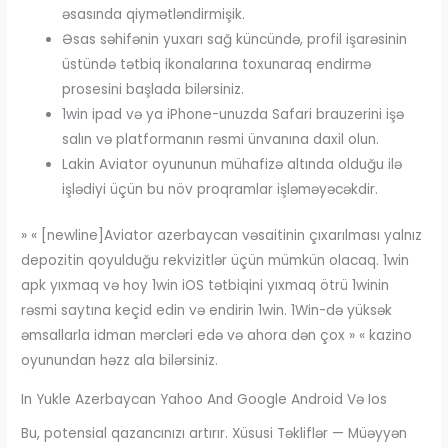
əsasında qiymətləndirmişik.
Əsas səhifənin yuxarı sağ küncündə, profil işarəsinin
üstündə tətbiq ikonalarına toxunaraq endirmə
prosesini başlada bilərsiniz.
1win ipad və ya iPhone-unuzda Safari brauzerini işə
salın və platformanın rəsmi ünvanına daxil olun.
Lakin Aviator oyununun mühafizə altında olduğu ilə
işlədiyi üçün bu növ proqramlar işləməyəcəkdir.
» « [newline]Aviator azerbaycan vəsaitinin çıxarılması yalnız
depozitin qoyulduğu rekvizitlər üçün mümkün olacaq. 1win
apk yıxmaq və hoy 1win iOS tətbiqini yıxmaq ötrü 1winin
rəsmi saytına keçid edin və endirin 1win. 1Win-də yüksək
əmsallarla idman mərcləri edə və ahora dən çox » « kazino
oyunundan həzz ala bilərsiniz.
In Yukle Azerbaycan Yahoo And Google Android Və Ios
Bu, potensial qazancınızı artırır. Xüsusi Təkliflər — Müəyyən