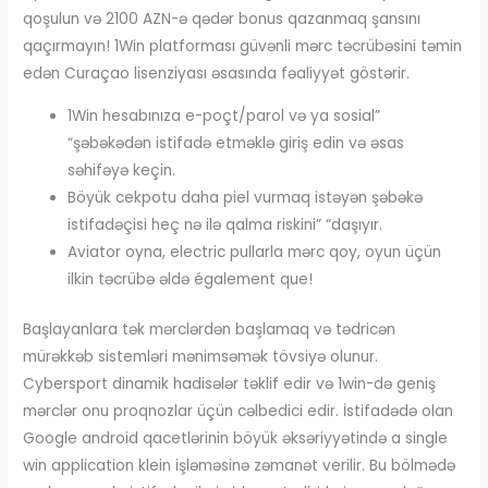
qoşulun və 2100 AZN-ə qədər bonus qazanmaq şansını
qaçırmayın! 1Win platforması güvənli mərc təcrübəsini təmin
edən Curaçao lisenziyası əsasında fəaliyyət göstərir.
1Win hesabınıza e-poçt/parol və ya sosial”
“şəbəkədən istifadə etməklə giriş edin və əsas
səhifəyə keçin.
Böyük cekpotu daha piel vurmaq istəyən şəbəkə
istifadəçisi heç nə ilə qalma riskini” “daşıyır.
Aviator oyna, electric pullarla mərc qoy, oyun üçün
ilkin təcrübə əldə également que!
Başlayanlara tək mərclərdən başlamaq və tədricən
mürəkkəb sistemləri mənimsəmək tövsiyə olunur.
Cybersport dinamik hadisələr təklif edir və 1win-də geniş
mərclər onu proqnozlar üçün cəlbedici edir. İstifadədə olan
Google android qacetlərinin böyük əksəriyyətində a single
win application klein işləməsinə zəmanət verilir. Bu bölmədə