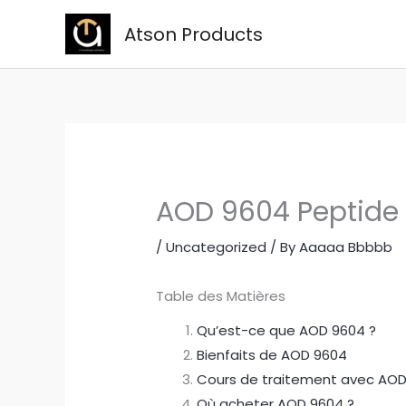
Skip
Atson Products
to
content
AOD 9604 Peptide 
/
Uncategorized
/ By
Aaaaa Bbbbb
Table des Matières
Qu’est-ce que AOD 9604 ?
Bienfaits de AOD 9604
Cours de traitement avec AO
Où acheter AOD 9604 ?