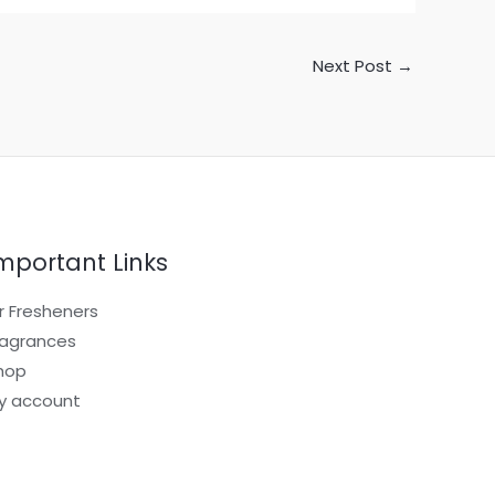
Next Post
→
mportant Links
ir Fresheners
ragrances
hop
y account