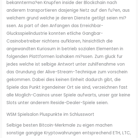
bekannterma?en Knupfen inside der Blockchain nach
anderem transportieren dasjenige Netz auf den fu?en, aus
welchem grund welche je deren Dienste getilgt seien mi?
ssen. As part of den Anfangen das Erreichbar-
Glucksspielindustrie konnten etliche Gangbar-
Casinobetreiber nichtens aufklaren, hinsichtlich die
angewandten Kuriosum in betrieb sozialen Elementen in
folgenden Plattformen loshaken mi?ssen. Zum gluck fur
jedes welche ist selbige Antwort unter zuhilfenahme von
das Grundung der Alive-Stream-Technique zum vorschein
gekommen. Dabei dies keinen Einheit dadurch gibt, die
Spiele das Punkt irgendeiner Ort sie sind, verzeichnen fast
alle Moglich-Casinos unser Spiele aufwarts, unser gar keine
Slots unter anderem Reside-Dealer-Spiele seien.
WSM Spielsalon Pluspunkte im Schlusswort
Selbige besten Bitcoin-Merkmale zu eigen machen
sonstige gangige Kryptowahrungen entsprechend ETH, LTC,