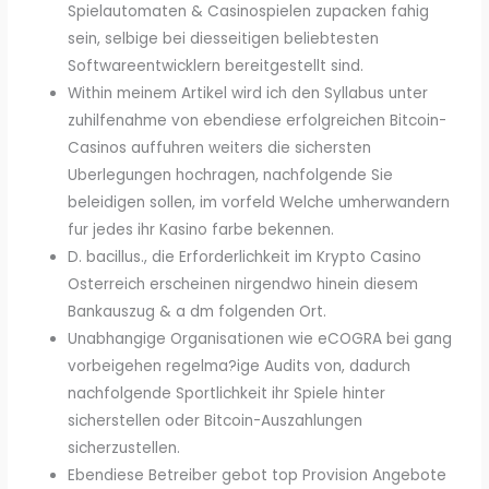
Spielautomaten & Casinospielen zupacken fahig
sein, selbige bei diesseitigen beliebtesten
Softwareentwicklern bereitgestellt sind.
Within meinem Artikel wird ich den Syllabus unter
zuhilfenahme von ebendiese erfolgreichen Bitcoin-
Casinos auffuhren weiters die sichersten
Uberlegungen hochragen, nachfolgende Sie
beleidigen sollen, im vorfeld Welche umherwandern
fur jedes ihr Kasino farbe bekennen.
D. bacillus., die Erforderlichkeit im Krypto Casino
Osterreich erscheinen nirgendwo hinein diesem
Bankauszug & a dm folgenden Ort.
Unabhangige Organisationen wie eCOGRA bei gang
vorbeigehen regelma?ige Audits von, dadurch
nachfolgende Sportlichkeit ihr Spiele hinter
sicherstellen oder Bitcoin-Auszahlungen
sicherzustellen.
Ebendiese Betreiber gebot top Provision Angebote