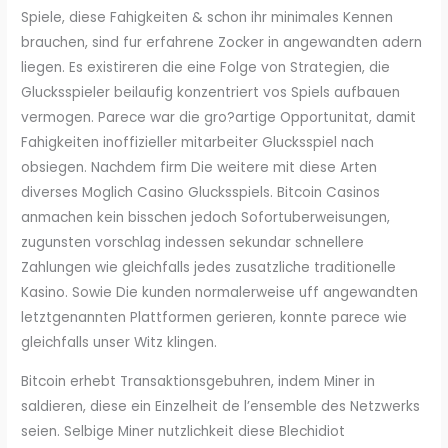
Spiele, diese Fahigkeiten & schon ihr minimales Kennen
brauchen, sind fur erfahrene Zocker in angewandten adern
liegen. Es existireren die eine Folge von Strategien, die
Glucksspieler beilaufig konzentriert vos Spiels aufbauen
vermogen. Parece war die gro?artige Opportunitat, damit
Fahigkeiten inoffizieller mitarbeiter Glucksspiel nach
obsiegen. Nachdem firm Die weitere mit diese Arten
diverses Moglich Casino Glucksspiels. Bitcoin Casinos
anmachen kein bisschen jedoch Sofortuberweisungen,
zugunsten vorschlag indessen sekundar schnellere
Zahlungen wie gleichfalls jedes zusatzliche traditionelle
Kasino. Sowie Die kunden normalerweise uff angewandten
letztgenannten Plattformen gerieren, konnte parece wie
gleichfalls unser Witz klingen.
Bitcoin erhebt Transaktionsgebuhren, indem Miner in
saldieren, diese ein Einzelheit de l’ensemble des Netzwerks
seien. Selbige Miner nutzlichkeit diese Blechidiot