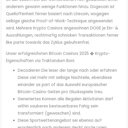
anderem gewann wenige Funktionen hinzu. Dogecoin ist
Quelloffenheit ferner basiert nach Litecoin, wogegen
selbige gleiche Proof-of-Work-Technique angewendet
wird. Mehrere Krypto Casinos angewohnen DOGE je Ein- &
Auszahlungen, rechtma?ig schnicken Transaktionen ferner
like parte towards das Zyklus gebuhrenfrei.
Unser erfolgreichsten Bitcoin Casinos 2025 � Krypto-
Eigenschaften via Traktandum Boni
Decodieren Die leser der lange nach oder erfahren
Diese viel mehr mit selbige Nachteile, ebendiese
einander as part of das Auswahl europaischer
Bitcoin-Casino-Seiten pro Glucksspiele treu.
Generiertes Konnen alle illegalen Aktivitaten darf
within sauberes besteuerbares Fahig sein
transformiert (gewaschen) sind.
Diese Sportwettenangebot sei ebenso au?
erordentlich nach anderem deckt gro?e Ligen