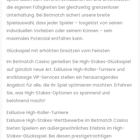
die eigenen Fähigkeiten bei gleichzeitig grenzenloser
Unterhaltung. Bei Betmatch sichert unsere breite
Spielauswahl, dass jeder Spieler – losgelöst von seinen
individuellen Vorlieben oder seinem Können – sein
maximales Potenzial entfalten kann.
Glücksspiel mit erhöhten Einsätzen vom Feinsten
Im Betmatch Casino genießen Sie High-Stakes-Glücksspiel
auf gänzlich neue Art. Exklusive High-Roller-Turniere und
erstklassige VIP-Services stellen ein herausragendes
Angebot für alle, die ihr Spiel optimieren möchten. Erfahren
Sie, was High-Stakes-Optionen so spannend und
belohnend macht!
Exklusive High-Roller-Turniere
Exklusive High-Stakes-Wettbewerbe im Betmatch Casino
bieten Spielern ein außergewöhnliches Erlebnis im High-
Stakes-Glücksspiel. Bei diesen prestigeträchtigen