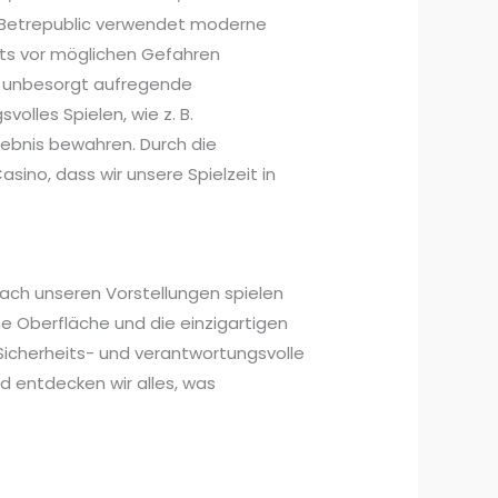
Betrepublic verwendet moderne
tets vor möglichen Gefahren
s, unbesorgt aufregende
volles Spielen, wie z. B.
lebnis bewahren. Durch die
sino, dass wir unsere Spielzeit in
ach unseren Vorstellungen spielen
che Oberfläche und die einzigartigen
icherheits- und verantwortungsvolle
d entdecken wir alles, was