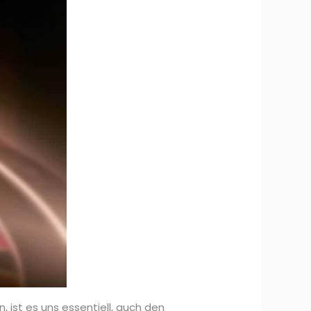
 ist es uns essentiell, auch den