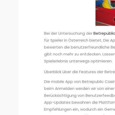
Bei der Untersuchung der
Betrepubli
für Spieler in Österreich bietet. Die A
bewerten die benutzerfreundliche Be
gibt noch mehr zu entdecken. Lassen
Spielerlebnis unterwegs optimieren.
Überblick über die Features der Betr
Die mobile App von Betrepublic Casin
beim Anmelden werden wir von einer 
Berücksichtigung von Benutzerfeedba
App-Updates bewahren die Plattform
Empfehlungen ein, wodurch ein Gemei