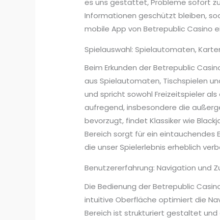
es uns gestattet, Probleme sofort 
Informationen geschützt bleiben, sod
mobile App von Betrepublic Casino ei
Spielauswahl: Spielautomaten, Karte
Beim Erkunden der Betrepublic Casino
aus Spielautomaten, Tischspielen und
und spricht sowohl Freizeitspieler al
aufregend, insbesondere die außerg
bevorzugt, findet Klassiker wie Black
Bereich sorgt für ein eintauchendes 
die unser Spielerlebnis erheblich verb
Benutzererfahrung: Navigation und Z
Die Bedienung der Betrepublic Casino
intuitive Oberfläche optimiert die N
Bereich ist strukturiert gestaltet un