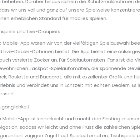
zu beheben. Darüber hinaus sichern die Schutzmaßnahmen de
ass wir uns voll und ganz auf unsere Spielweise konzentriere
nen erheblichen Standard für mobiles Spielen.
nspiele und Live-Croupiers
 Mobile-App waren wir von der vielfältigen Spielauswahl beei
 Live-Dealer-Optionen bietet. Die App bietet eine außergew
s auch versierte Zocker an. Für Spielautomaten-Fans ist die V
ewöhnlichen Jackpot-Spielautomaten, die spannende Gewin
jack, Roulette und Baccarat, alle mit exzellenter Grafik und 
Erlebnis und verbindet uns in Echtzeit mit echten Dealern. Es
essert.
ugänglichkeit
 Mobile-App ist kinderleicht und macht den Einstieg in unser
avigation, sodass wir leicht und ohne Frust die zahlreichen S
d garantiert zügigen Zugriff auf Spielautomaten, Tischspiele u