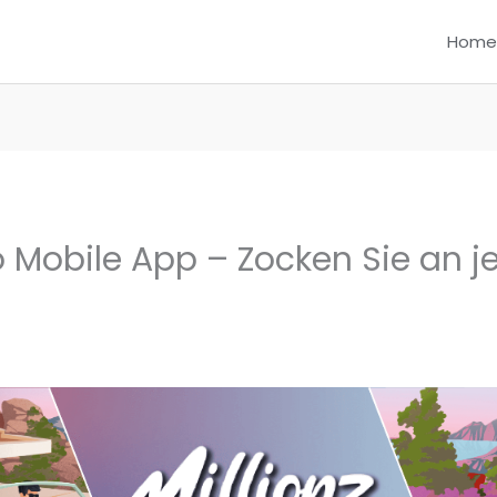
Home
 Mobile App – Zocken Sie an j