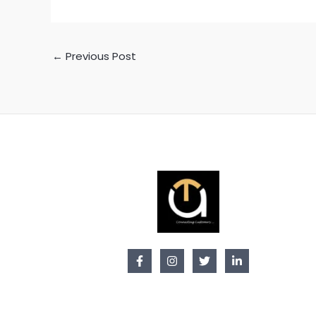
←
Previous Post