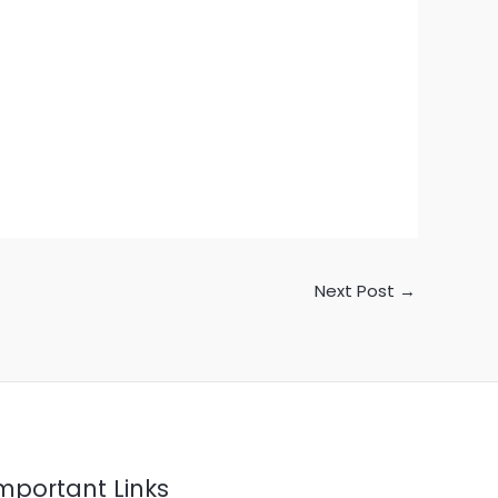
Next Post
→
mportant Links