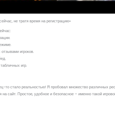
сейчас, не тратя время на регистрацию»
ейчас:
рации.
ежиме.
 отзывами игроков.
бед.
 табличных игр.
нец-то стало реальностью! Я пробовал множество различных рес
я на сайт. Простое, удобное и безопасное – именно такой игрово