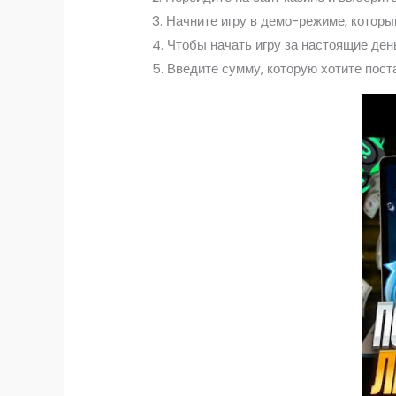
3. Начните игру в демо-режиме, которы
4. Чтобы начать игру за настоящие ден
5. Введите сумму, которую хотите пост