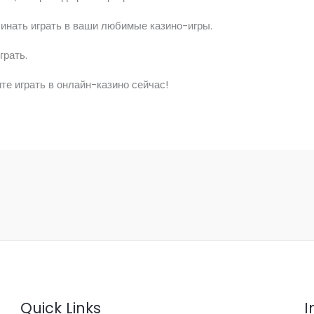
чинать играть в ваши любимые казино-игры.
грать.
те играть в онлайн-казино сейчас!
Quick Links
I