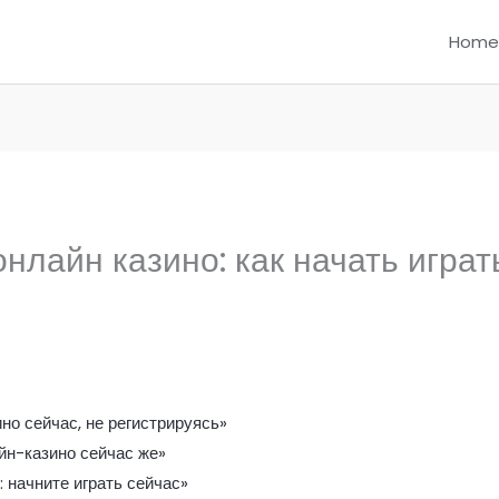
Home
онлайн казино: как начать играт
ино сейчас, не регистрируясь»
айн-казино сейчас же»
 начните играть сейчас»