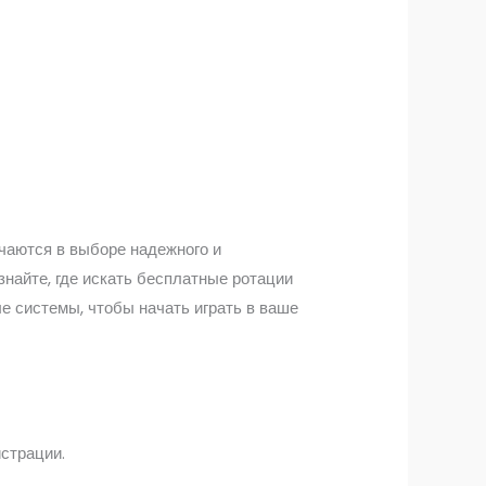
ючаются в выборе надежного и
знайте, где искать бесплатные ротации
е системы, чтобы начать играть в ваше
страции.