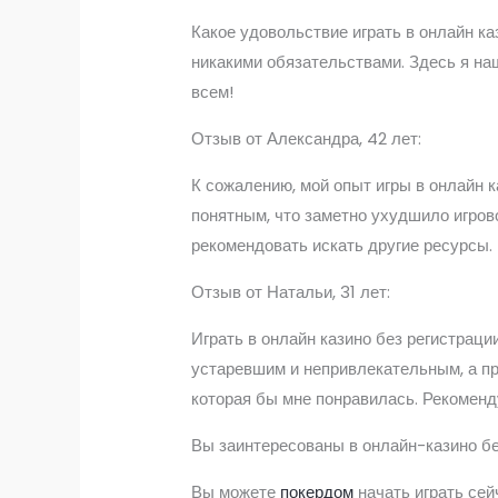
Какое удовольствие играть в онлайн ка
никакими обязательствами. Здесь я на
всем!
Отзыв от Александра, 42 лет:
К сожалению, мой опыт игры в онлайн к
понятным, что заметно ухудшило игрово
рекомендовать искать другие ресурсы.
Отзыв от Натальи, 31 лет:
Играть в онлайн казино без регистраци
устаревшим и непривлекательным, а про
которая бы мне понравилась. Рекоменд
Вы заинтересованы в онлайн-казино бе
Вы можете
покердом
начать играть сей