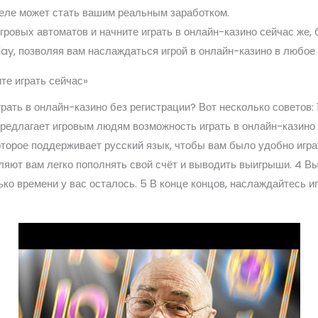
деле может стать вашим реальным заработком.
ровых автоматов и начните играть в онлайн-казино сейчас же, 
lay, позволяя вам наслаждаться игрой в онлайн-казино в любое
те играть сейчас»
ать в онлайн-казино без регистрации? Вот несколько советов: 
 предлагает игровым людям возможность играть в онлайн-казино
которое поддерживает русский язык, чтобы вам было удобно игр
яют вам легко пополнять свой счёт и выводить выигрыши. 4 Выб
лько времени у вас осталось. 5 В конце концов, наслаждайтесь и