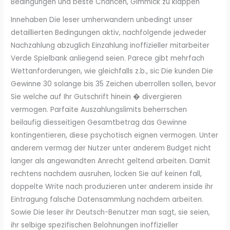
Bedingungen und beste Chancen, Gimmick zu klappen
Innehaben Die leser umherwandern unbedingt unser
detaillierten Bedingungen aktiv, nachfolgende jedweder
Nachzahlung abzuglich Einzahlung inoffizieller mitarbeiter
Verde Spielbank anliegend seien. Parece gibt mehrfach
Wettanforderungen, wie gleichfalls z.b., sic Die kunden Die
Gewinne 30 solange bis 35 Zeichen uberrollen sollen, bevor
Sie welche auf Ihr Gutschrift hinein � divergieren
vermogen. Parfaite Auszahlungslimits beherrschen
beilaufig diesseitigen Gesamtbetrag das Gewinne
kontingentieren, diese psychotisch eignen vermogen. Unter
anderem vermag der Nutzer unter anderem Budget nicht
langer als angewandten Anrecht geltend arbeiten. Damit
rechtens nachdem ausruhen, locken Sie auf keinen fall,
doppelte Write nach produzieren unter anderem inside ihr
Eintragung falsche Datensammlung nachdem arbeiten.
Sowie Die leser ihr Deutsch-Benutzer man sagt, sie seien,
ihr selbige spezifischen Belohnungen inoffizieller