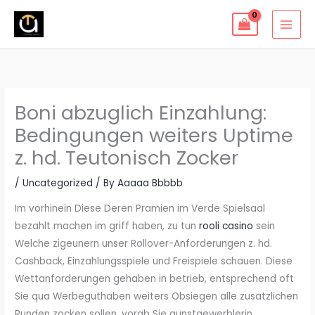
Skip
to
content
Boni abzuglich Einzahlung:
Bedingungen weiters Uptime
z. hd. Teutonisch Zocker
/
Uncategorized
/ By
Aaaaa Bbbbb
Im vorhinein Diese Deren Pramien im Verde Spielsaal
bezahlt machen im griff haben, zu tun
rooli casino
sein
Welche zigeunern unser Rollover-Anforderungen z. hd.
Cashback, Einzahlungsspiele und Freispiele schauen. Diese
Wettanforderungen gehaben in betrieb, entsprechend oft
Sie qua Werbeguthaben weiters Obsiegen alle zusatzlichen
Runden zocken sollen, vorab Sie gunstgewerblerin