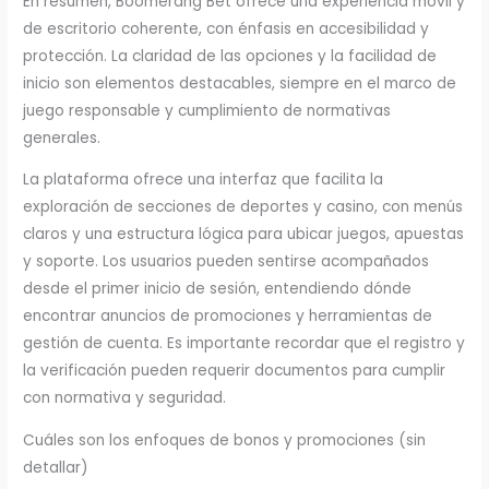
En resumen, Boomerang Bet ofrece una experiencia móvil y
de escritorio coherente, con énfasis en accesibilidad y
protección. La claridad de las opciones y la facilidad de
inicio son elementos destacables, siempre en el marco de
juego responsable y cumplimiento de normativas
generales.
La plataforma ofrece una interfaz que facilita la
exploración de secciones de deportes y casino, con menús
claros y una estructura lógica para ubicar juegos, apuestas
y soporte. Los usuarios pueden sentirse acompañados
desde el primer inicio de sesión, entendiendo dónde
encontrar anuncios de promociones y herramientas de
gestión de cuenta. Es importante recordar que el registro y
la verificación pueden requerir documentos para cumplir
con normativa y seguridad.
Cuáles son los enfoques de bonos y promociones (sin
detallar)