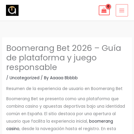
Skip
to
content
Boomerang Bet 2026 – Guía
de plataforma y juego
responsable
/
Uncategorized
/ By
Aaaaa Bbbbb
Resumen de la experiencia de usuario en Boomerang Bet
Boomerang Bet se presenta como una plataforma que
combina casino y apuestas deportivas bajo una identidad
común en España. El sitio destaca por una apertura al
usuario que facilita la experiencia inicial,
boomerang
casino
, desde la navegación hasta el registro. En esta