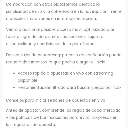
Comparación con otras plataformas destaca la
simplicidad de uso y la coherencia en la navegación, frente
a posibles limitaciones en información técnica.
Ventaja adicional posible: acceso móvil optimizado que
facilita jugar desde distintas ubicaciones, sujeto a
disponibilidad y condiciones de la plataforma.
Desventajas de onboarding: proceso de verificación puede
requerir documentos, lo que podría alargar el inicio.
Acceso rápido a apuestas en vivo con streaming
disponible
Herramientas de filtrado para buscar juegos por tipo
Consejos para iniciar sesiones de apuestas en vivo
Antes de apostar, comprende las reglas de cada mercado
y las políticas de bonificaciones para evitar sorpresas en
los requisitos de apuesta.