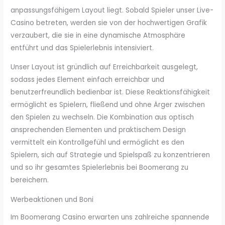
anpassungsfähigem Layout liegt. Sobald Spieler unser Live-
Casino betreten, werden sie von der hochwertigen Grafik
verzaubert, die sie in eine dynamische Atmosphäre
entführt und das Spielerlebnis intensiviert.
Unser Layout ist gründlich auf Erreichbarkeit ausgelegt,
sodass jedes Element einfach erreichbar und
benutzerfreundlich bedienbar ist. Diese Reaktionsfähigkeit
ermöglicht es Spielern, fließend und ohne Ärger zwischen
den Spielen zu wechseln. Die Kombination aus optisch
ansprechenden Elementen und praktischem Design
vermittelt ein Kontrollgefühl und ermöglicht es den
Spielern, sich auf Strategie und Spielspaß zu konzentrieren
und so ihr gesamtes Spielerlebnis bei Boomerang zu
bereichern.
Werbeaktionen und Boni
Im Boomerang Casino erwarten uns zahlreiche spannende