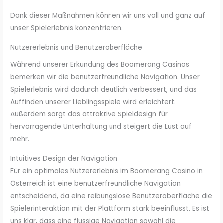
Dank dieser Maßnahmen können wir uns voll und ganz auf
unser Spielerlebnis konzentrieren.
Nutzererlebnis und Benutzeroberfläche
Während unserer Erkundung des Boomerang Casinos
bemerken wir die benutzerfreundliche Navigation. Unser
Spielerlebnis wird dadurch deutlich verbessert, und das
Auffinden unserer Lieblingsspiele wird erleichtert.
Außerdem sorgt das attraktive Spieldesign für
hervorragende Unterhaltung und steigert die Lust auf
mehr.
Intuitives Design der Navigation
Für ein optimales Nutzererlebnis im Boomerang Casino in
Österreich ist eine benutzerfreundliche Navigation
entscheidend, da eine reibungslose Benutzeroberfläche die
Spielerinteraktion mit der Plattform stark beeinflusst. Es ist
uns klar, dass eine flüssige Navigation sowohl die