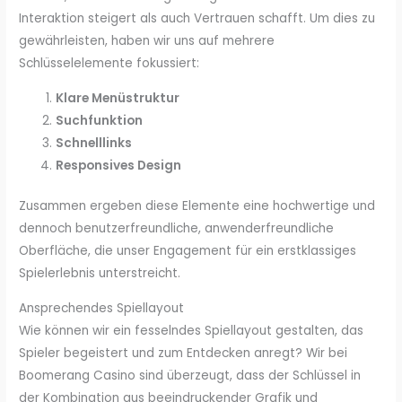
Interaktion steigert als auch Vertrauen schafft. Um dies zu
gewährleisten, haben wir uns auf mehrere
Schlüsselelemente fokussiert:
Klare Menüstruktur
Suchfunktion
Schnelllinks
Responsives Design
Zusammen ergeben diese Elemente eine hochwertige und
dennoch benutzerfreundliche, anwenderfreundliche
Oberfläche, die unser Engagement für ein erstklassiges
Spielerlebnis unterstreicht.
Ansprechendes Spiellayout
Wie können wir ein fesselndes Spiellayout gestalten, das
Spieler begeistert und zum Entdecken anregt? Wir bei
Boomerang Casino sind überzeugt, dass der Schlüssel in
der Kombination aus beeindruckender Grafik und