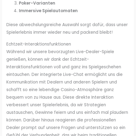
Poker-Varianten
Immersive Spielautomaten
Diese abwechslungsreiche Auswahl sorgt dafür, dass unser
Spielerlebnis immer wieder neu und packend bleibt!
Echtzeit-Interaktionsfunktionen
Während wir unsere bevorzugten Live-Dealer-Spiele
genießen, können wir dank der Echtzeit-
Interaktionsfunktionen voll und ganz ins Spielgeschehen
eintauchen. Der integrierte Live-Chat ermöglicht uns die
Kommunikation mit Dealern und anderen Spielern und
schafft so eine lebendige Casino-Atmosphäre ganz
bequem von zu Hause aus. Diese direkte Interaktion
verbessert unser Spielerlebnis, da wir Strategien
austauschen, Gewinne feiern und uns einfach mal plaudern
können. Darüber hinaus reagieren die professionellen
Dealer prompt auf unsere Fragen und unterstützen so ein
Gefühl der Verbundenheit, das wir beim traditionellen