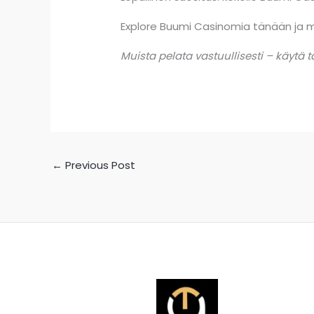
Explore Buumi Casinomia tänään ja m
Muista pelata vastuullisesti – käytä ta
←
Previous Post