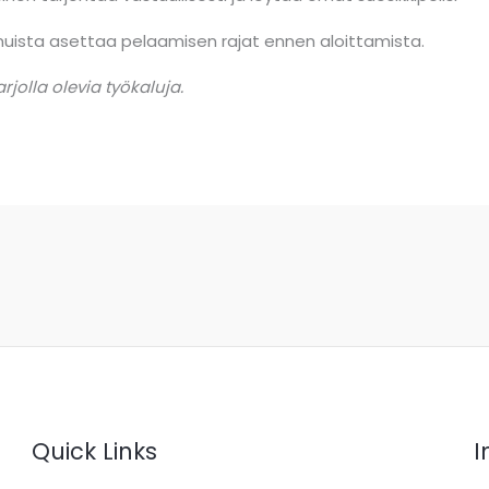
uista asettaa pelaamisen rajat ennen aloittamista.
rjolla olevia työkaluja.
Quick Links
I