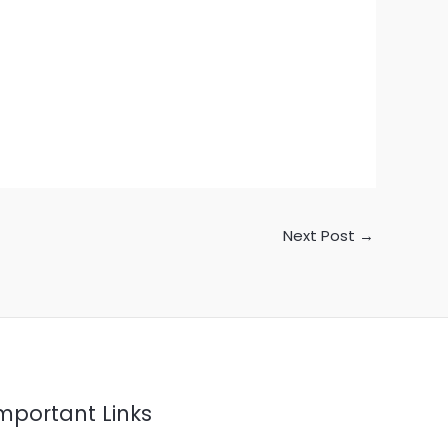
Next Post
→
mportant Links