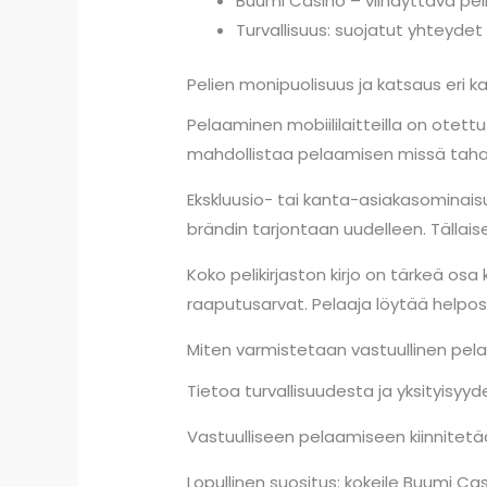
Buumi Casino – viihdyttävä pel
Turvallisuus: suojatut yhteydet
Pelien monipuolisuus ja katsaus eri k
Pelaaminen mobiililaitteilla on otett
mahdollistaa pelaamisen missä tahan
Ekskluusio- tai kanta-asiakasominais
brändin tarjontaan uudelleen. Tällai
Koko pelikirjaston kirjo on tärkeä osa
raaputusarvat. Pelaaja löytää helposti
Miten varmistetaan vastuullinen pe
Tietoa turvallisuudesta ja yksityisyy
Vastuulliseen pelaamiseen kiinnitetää
Lopullinen suositus: kokeile Buumi Cas