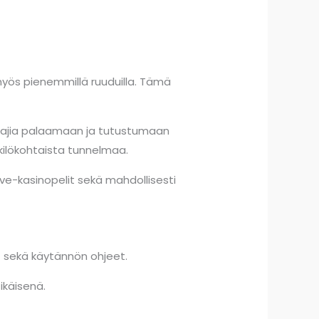
 myös pienemmillä ruuduilla. Tämä
elaajia palaamaan ja tutustumaan
nkilökohtaista tunnelmaa.
live-kasinopelit sekä mahdollisesti
ot sekä käytännön ohjeet.
ikäisenä.