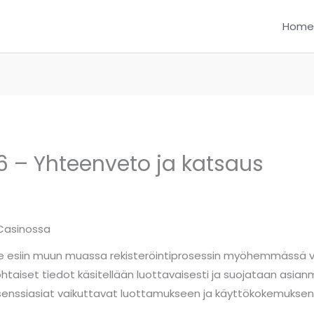
Home
 – Yhteenveto ja katsaus
 Casinossa
e esiin muun muassa rekisteröintiprosessin myöhemmässä va
ohtaiset tiedot käsitellään luottavaisesti ja suojataan asian
 lisenssiasiat vaikuttavat luottamukseen ja käyttökokemukse