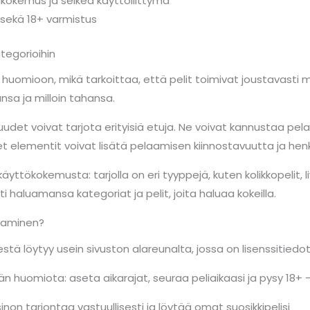
ikokemus ja selkeä käyttöliittymä
 sekä 18+ varmistus
ategorioihin
u huomioon, mikä tarkoittaa, että pelit toimivat joustavasti
sa ja milloin tahansa.
uudet voivat tarjota erityisiä etuja. Ne voivat kannustaa p
set elementit voivat lisätä pelaamisen kiinnostavuutta ja he
 käyttökokemusta: tarjolla on eri tyyppejä, kuten kolikkopelit, 
 haluamansa kategoriat ja pelit, joita haluaa kokeilla.
laaminen?
destä löytyy usein sivuston alareunalta, jossa on lisenssitied
n huomiota: aseta aikarajat, seuraa peliaikaasi ja pysy 18+ -
inon tarjontaa vastuullisesti ja löytää omat suosikkipelisi