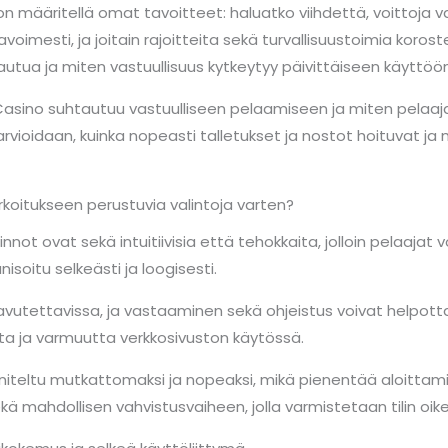
 määritellä omat tavoitteet: haluatko viihdettä, voittoja v
voimesti, ja joitain rajoitteita sekä turvallisuustoimia kor
autua ja miten vastuullisuus kytkeytyy päivittäiseen käyttöön
Casino suhtautuu vastuulliseen pelaamiseen ja miten pelaaj
vioidaan, kuinka nopeasti talletukset ja nostot hoituvat ja m
arkoitukseen perustuvia valintoja varten?
innot ovat sekä intuitiivisia että tehokkaita, jolloin pelaaja
nisoitu selkeästi ja loogisesti.
aavutettavissa, ja vastaaminen sekä ohjeistus voivat helpot
ta ja varmuutta verkkosivuston käytössä.
nniteltu mutkattomaksi ja nopeaksi, mikä pienentää aloittami
 mahdollisen vahvistusvaiheen, jolla varmistetaan tilin oikeel