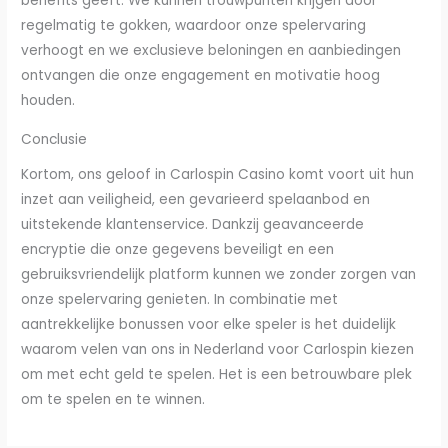
benefits geeft. We kunnen trouwpunten krijgen door
regelmatig te gokken, waardoor onze spelervaring
verhoogt en we exclusieve beloningen en aanbiedingen
ontvangen die onze engagement en motivatie hoog
houden.
Conclusie
Kortom, ons geloof in Carlospin Casino komt voort uit hun
inzet aan veiligheid, een gevarieerd spelaanbod en
uitstekende klantenservice. Dankzij geavanceerde
encryptie die onze gegevens beveiligt en een
gebruiksvriendelijk platform kunnen we zonder zorgen van
onze spelervaring genieten. In combinatie met
aantrekkelijke bonussen voor elke speler is het duidelijk
waarom velen van ons in Nederland voor Carlospin kiezen
om met echt geld te spelen. Het is een betrouwbare plek
om te spelen en te winnen.