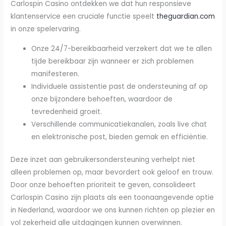
Carlospin Casino ontdekken we dat hun responsieve
klantenservice een cruciale functie speelt
theguardian.com
in onze spelervaring.
Onze 24/7-bereikbaarheid verzekert dat we te allen
tijde bereikbaar zijn wanneer er zich problemen
manifesteren.
Individuele assistentie past de ondersteuning af op
onze bijzondere behoeften, waardoor de
tevredenheid groeit.
Verschillende communicatiekanalen, zoals live chat
en elektronische post, bieden gemak en efficiëntie.
Deze inzet aan gebruikersondersteuning verhelpt niet
alleen problemen op, maar bevordert ook geloof en trouw.
Door onze behoeften prioriteit te geven, consolideert
Carlospin Casino zijn plaats als een toonaangevende optie
in Nederland, waardoor we ons kunnen richten op plezier en
vol zekerheid alle uitdagingen kunnen overwinnen.