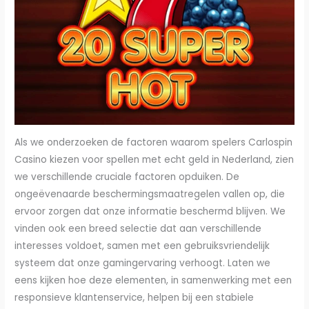
Als we onderzoeken de factoren waarom spelers Carlospin
Casino kiezen voor spellen met echt geld in Nederland, zien
we verschillende cruciale factoren opduiken. De
ongeëvenaarde beschermingsmaatregelen vallen op, die
ervoor zorgen dat onze informatie beschermd blijven. We
vinden ook een breed selectie dat aan verschillende
interesses voldoet, samen met een gebruiksvriendelijk
systeem dat onze gamingervaring verhoogt. Laten we
eens kijken hoe deze elementen, in samenwerking met een
responsieve klantenservice, helpen bij een stabiele