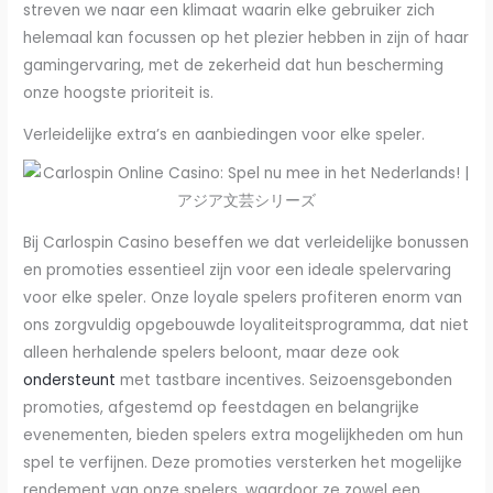
streven we naar een klimaat waarin elke gebruiker zich
helemaal kan focussen op het plezier hebben in zijn of haar
gamingervaring, met de zekerheid dat hun bescherming
onze hoogste prioriteit is.
Verleidelijke extra’s en aanbiedingen voor elke speler.
Bij Carlospin Casino beseffen we dat verleidelijke bonussen
en promoties essentieel zijn voor een ideale spelervaring
voor elke speler. Onze loyale spelers profiteren enorm van
ons zorgvuldig opgebouwde loyaliteitsprogramma, dat niet
alleen herhalende spelers beloont, maar deze ook
ondersteunt
met tastbare incentives. Seizoensgebonden
promoties, afgestemd op feestdagen en belangrijke
evenementen, bieden spelers extra mogelijkheden om hun
spel te verfijnen. Deze promoties versterken het mogelijke
rendement van onze spelers, waardoor ze zowel een