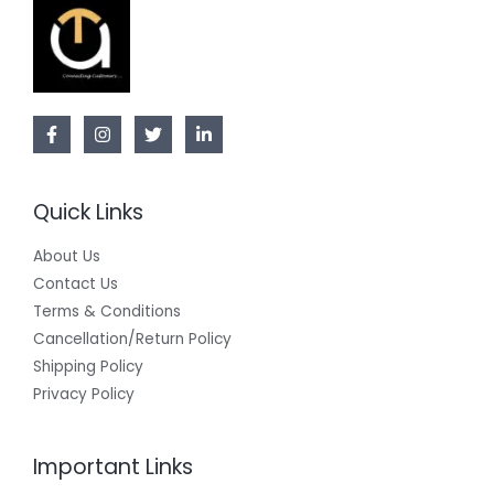
Quick Links
About Us
Contact Us
Terms & Conditions
Cancellation/Return Policy
Shipping Policy
Privacy Policy
Important Links