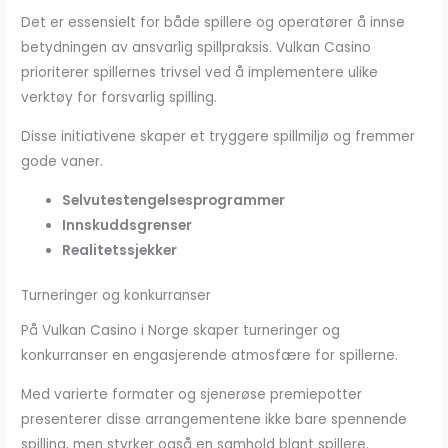
Det er essensielt for både spillere og operatører å innse
betydningen av ansvarlig spillpraksis. Vulkan Casino
prioriterer spillernes trivsel ved å implementere ulike
verktøy for forsvarlig spilling.
Disse initiativene skaper et tryggere spillmiljø og fremmer
gode vaner.
Selvutestengelsesprogrammer
Innskuddsgrenser
Realitetssjekker
Turneringer og konkurranser
På Vulkan Casino i Norge skaper turneringer og
konkurranser en engasjerende atmosfære for spillerne.
Med varierte formater og sjenerøse premiepotter
presenterer disse arrangementene ikke bare spennende
spilling, men styrker også en samhold blant spillere.