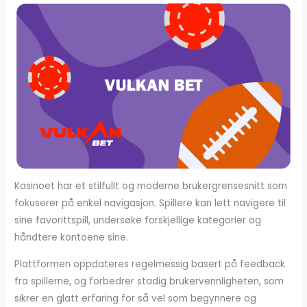
Kasinoet har et stilfullt og moderne brukergrensesnitt som
fokuserer på enkel navigasjon. Spillere kan lett navigere til
sine favorittspill, undersøke forskjellige kategorier og
håndtere kontoene sine.
Plattformen oppdateres regelmessig basert på feedback
fra spillerne, og forbedrer stadig brukervennligheten, som
sikrer en glatt erfaring for så vel som begynnere og