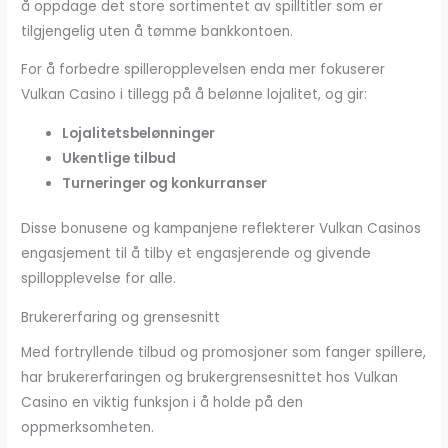
å oppdage det store sortimentet av spilltitler som er
tilgjengelig uten å tømme bankkontoen.
For å forbedre spilleropplevelsen enda mer fokuserer
Vulkan Casino i tillegg på å belønne lojalitet, og gir:
Lojalitetsbelønninger
Ukentlige tilbud
Turneringer og konkurranser
Disse bonusene og kampanjene reflekterer Vulkan Casinos
engasjement til å tilby et engasjerende og givende
spillopplevelse for alle.
Brukererfaring og grensesnitt
Med fortryllende tilbud og promosjoner som fanger spillere,
har brukererfaringen og brukergrensesnittet hos Vulkan
Casino en viktig funksjon i å holde på den
oppmerksomheten.