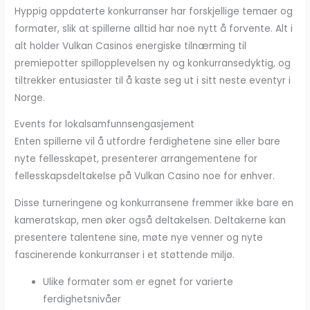
Hyppig oppdaterte konkurranser har forskjellige temaer og
formater, slik at spillerne alltid har noe nytt å forvente. Alt i
alt holder Vulkan Casinos energiske tilnærming til
premiepotter spillopplevelsen ny og konkurransedyktig, og
tiltrekker entusiaster til å kaste seg ut i sitt neste eventyr i
Norge.
Events for lokalsamfunnsengasjement
Enten spillerne vil å utfordre ferdighetene sine eller bare
nyte fellesskapet, presenterer arrangementene for
fellesskapsdeltakelse på Vulkan Casino noe for enhver.
Disse turneringene og konkurransene fremmer ikke bare en
kameratskap, men øker også deltakelsen. Deltakerne kan
presentere talentene sine, møte nye venner og nyte
fascinerende konkurranser i et støttende miljø.
Ulike formater som er egnet for varierte
ferdighetsnivåer