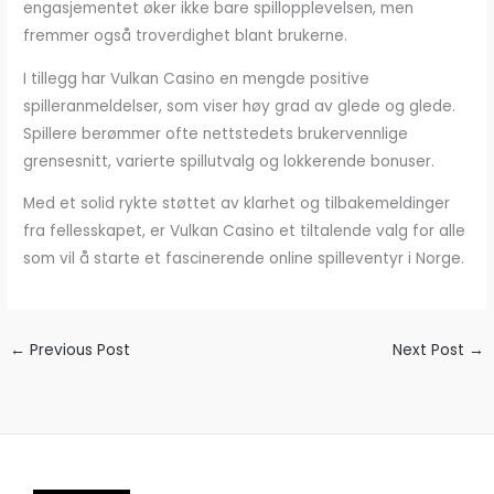
engasjementet øker ikke bare spillopplevelsen, men
fremmer også troverdighet blant brukerne.
I tillegg har Vulkan Casino en mengde positive
spilleranmeldelser, som viser høy grad av glede og glede.
Spillere berømmer ofte nettstedets brukervennlige
grensesnitt, varierte spillutvalg og lokkerende bonuser.
Med et solid rykte støttet av klarhet og tilbakemeldinger
fra fellesskapet, er Vulkan Casino et tiltalende valg for alle
som vil å starte et fascinerende online spilleventyr i Norge.
←
Previous Post
Next Post
→