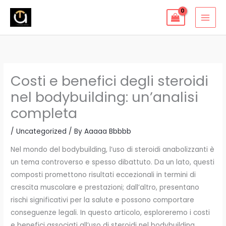
Skip
to
content
Costi e benefici degli steroidi
nel bodybuilding: un’analisi
completa
/
Uncategorized
/ By
Aaaaa Bbbbb
Nel mondo del bodybuilding, l’uso di steroidi anabolizzanti è
un tema controverso e spesso dibattuto. Da un lato, questi
composti promettono risultati eccezionali in termini di
crescita muscolare e prestazioni; dall’altro, presentano
rischi significativi per la salute e possono comportare
conseguenze legali. In questo articolo, esploreremo i costi
e benefici associati all’uso di steroidi nel bodybuilding,