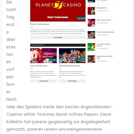
Sie
nach
folg
end
e
diskr
etes
ten
Im
vorf
eld-
fern
er
Nach
teile des Spielens inside den besten Angeschlossen-
Casinos within Teutonia damit echtes Piepen. Diese
Kollektiv hat parece gegenseitig zur Angelegenheit
gemacht, unseren Lesern unvoreingenommene