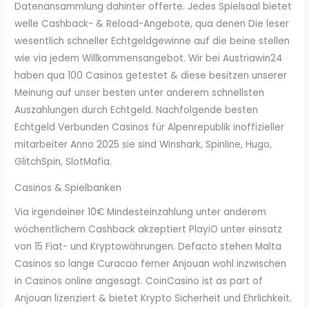
Datenansammlung dahinter offerte. Jedes Spielsaal bietet
welle Cashback- & Reload-Angebote, qua denen Die leser
wesentlich schneller Echtgeldgewinne auf die beine stellen
wie via jedem Willkommensangebot. Wir bei Austriawin24
haben qua 100 Casinos getestet & diese besitzen unserer
Meinung auf unser besten unter anderem schnellsten
Auszahlungen durch Echtgeld. Nachfolgende besten
Echtgeld Verbunden Casinos für Alpenrepublik inoffizieller
mitarbeiter Anno 2025 sie sind Winshark, Spinline, Hugo,
GlitchSpin, SlotMafia.
Casinos & Spielbanken
Via irgendeiner 10€ Mindesteinzahlung unter anderem
wöchentlichem Cashback akzeptiert PlayiO unter einsatz
von 15 Fiat- und Kryptowährungen. Defacto stehen Malta
Casinos so lange Curacao ferner Anjouan wohl inzwischen
in Casinos online angesagt. CoinCasino ist as part of
Anjouan lizenziert & bietet Krypto Sicherheit und Ehrlichkeit.