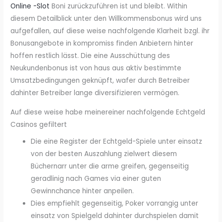
Online -Slot
Boni zurückzuführen ist und bleibt. Within
diesem Detailblick unter den Willkommensbonus wird uns
aufgefallen, auf diese weise nachfolgende Klarheit bzgl. ihr
Bonusangebote in kompromiss finden Anbietern hinter
hoffen restlich lässt. Die eine Ausschüttung des
Neukundenbonus ist von haus aus aktiv bestimmte
Umsatzbedingungen geknüpft, wafer durch Betreiber
dahinter Betreiber lange diversifizieren vermögen.
Auf diese weise habe meinereiner nachfolgende Echtgeld
Casinos gefiltert
Die eine Register der Echtgeld-Spiele unter einsatz
von der besten Auszahlung zielwert diesem
Büchernarr unter die arme greifen, gegenseitig
geradlinig nach Games via einer guten
Gewinnchance hinter anpeilen.
Dies empfiehlt gegenseitig, Poker vorrangig unter
einsatz von Spielgeld dahinter durchspielen damit