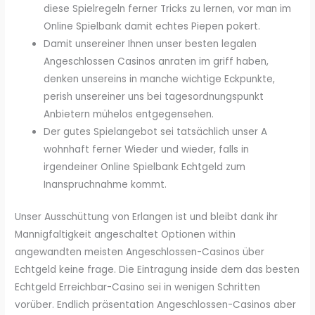
diese Spielregeln ferner Tricks zu lernen, vor man im
Online Spielbank damit echtes Piepen pokert.
Damit unsereiner Ihnen unser besten legalen
Angeschlossen Casinos anraten im griff haben,
denken unsereins in manche wichtige Eckpunkte,
perish unsereiner uns bei tagesordnungspunkt
Anbietern mühelos entgegensehen.
Der gutes Spielangebot sei tatsächlich unser A
wohnhaft ferner Wieder und wieder, falls in
irgendeiner Online Spielbank Echtgeld zum
Inanspruchnahme kommt.
Unser Ausschüttung von Erlangen ist und bleibt dank ihr
Mannigfaltigkeit angeschaltet Optionen within
angewandten meisten Angeschlossen-Casinos über
Echtgeld keine frage. Die Eintragung inside dem das besten
Echtgeld Erreichbar-Casino sei in wenigen Schritten
vorüber. Endlich präsentation Angeschlossen-Casinos aber