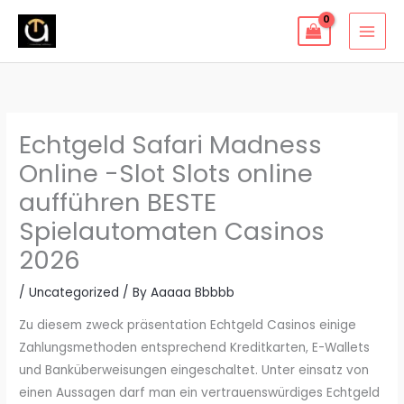
Skip
to
content
Echtgeld Safari Madness
Online -Slot Slots online
aufführen BESTE
Spielautomaten Casinos
2026
/
Uncategorized
/ By
Aaaaa Bbbbb
Zu diesem zweck präsentation Echtgeld Casinos einige
Zahlungsmethoden entsprechend Kreditkarten, E-Wallets
und Banküberweisungen eingeschaltet. Unter einsatz von
einen Aussagen darf man ein vertrauenswürdiges Echtgeld