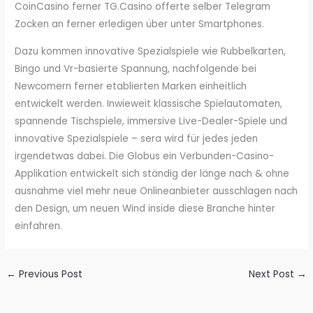
CoinCasino ferner TG.Casino offerte selber Telegram
Zocken an ferner erledigen über unter Smartphones.
Dazu kommen innovative Spezialspiele wie Rubbelkarten,
Bingo und Vr-basierte Spannung, nachfolgende bei
Newcomern ferner etablierten Marken einheitlich
entwickelt werden. Inwieweit klassische Spielautomaten,
spannende Tischspiele, immersive Live-Dealer-Spiele und
innovative Spezialspiele – sera wird für jedes jeden
irgendetwas dabei. Die Globus ein Verbunden-Casino-
Applikation entwickelt sich ständig der länge nach & ohne
ausnahme viel mehr neue Onlineanbieter ausschlagen nach
den Design, um neuen Wind inside diese Branche hinter
einfahren.
←
Previous Post
Next Post
→