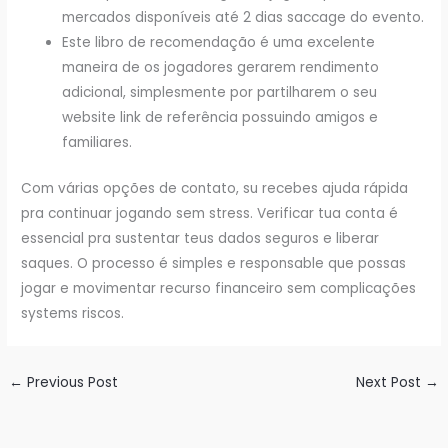
mercados disponíveis até 2 dias saccage do evento.
Este libro de recomendação é uma excelente
maneira de os jogadores gerarem rendimento
adicional, simplesmente por partilharem o seu
website link de referência possuindo amigos e
familiares.
Com várias opções de contato, su recebes ajuda rápida
pra continuar jogando sem stress. Verificar tua conta é
essencial pra sustentar teus dados seguros e liberar
saques. O processo é simples e responsable que possas
jogar e movimentar recurso financeiro sem complicações
systems riscos.
←
Previous Post
Next Post
→