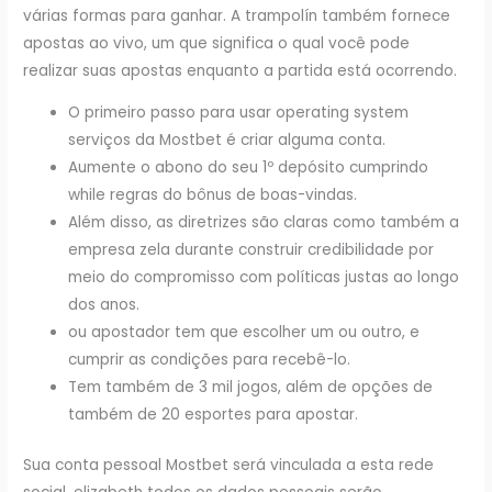
várias formas para ganhar. A trampolín também fornece
apostas ao vivo, um que significa o qual você pode
realizar suas apostas enquanto a partida está ocorrendo.
O primeiro passo para usar operating system
serviços da Mostbet é criar alguma conta.
Aumente o abono do seu 1º depósito cumprindo
while regras do bônus de boas-vindas.
Além disso, as diretrizes são claras como também a
empresa zela durante construir credibilidade por
meio do compromisso com políticas justas ao longo
dos anos.
ou apostador tem que escolher um ou outro, e
cumprir as condições para recebê-lo.
Tem também de 3 mil jogos, além de opções de
também de 20 esportes para apostar.
Sua conta pessoal Mostbet será vinculada a esta rede