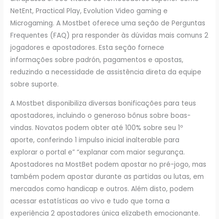
NetEnt, Practical Play, Evolution Video gaming e
Microgaming. A Mostbet oferece uma seção de Perguntas
Frequentes (FAQ) pra responder às dúvidas mais comuns 2
jogadores e apostadores. Esta seção fornece
informações sobre padrón, pagamentos e apostas,
reduzindo a necessidade de assistência direta da equipe
sobre suporte.
A Mostbet disponibiliza diversas bonificações para teus
apostadores, incluindo o generoso bônus sobre boas-
vindas. Novatos podem obter até 100% sobre seu 1º
aporte, conferindo 1 impulso inicial inalterable para
explorar o portal e” “explanar com maior segurança.
Apostadores na MostBet podem apostar no pré-jogo, mas
também podem apostar durante as partidas ou lutas, em
mercados como handicap e outros. Além disto, podem
acessar estatísticas ao vivo e tudo que torna a
experiência 2 apostadores única elizabeth emocionante.