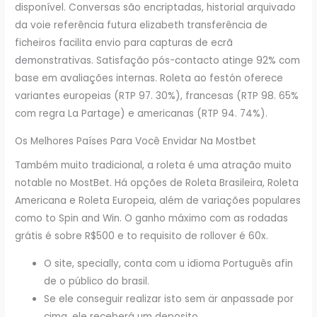
disponível. Conversas são encriptadas, historial arquivado
da voie referência futura elizabeth transferência de
ficheiros facilita envio para capturas de ecrã
demonstrativas. Satisfação pós-contacto atinge 92% com
base em avaliações internas. Roleta ao festón oferece
variantes europeias (RTP 97. 30%), francesas (RTP 98. 65%
com regra La Partage) e americanas (RTP 94. 74%).
Os Melhores Países Para Você Envidar Na Mostbet
Também muito tradicional, a roleta é uma atração muito
notable no MostBet. Há opções de Roleta Brasileira, Roleta
Americana e Roleta Europeia, além de variações populares
como to Spin and Win. O ganho máximo com as rodadas
grátis é sobre R$500 e to requisito de rollover é 60x.
O site, specially, conta com u idioma Português afin
de o público do brasil.
Se ele conseguir realizar isto sem är anpassade por
cima, ele receberá um deposito.