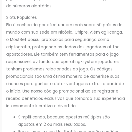
de números aleatórios.
Slots Populares
Ela é conhecida por efectuar em mais sobre 50 países do
mundo com sua sede em Nicósia, Chipre. Além ag licença,
o MostBet possui protocolos para segurança como
criptografia, protegendo os dados dos jogadores at the
apostadores. Ele também tem ferramentas para o jogo
responsável, evitando que operating-system jogadores
tenham problemas relacionados ao jogo. Os códigos
promocionais são uma ótima maneira de adherirse suas
chances para ganhar e obter vantagens extras a partir de
o início. Use nosso código promocional ao se registrar e
receba benefícios exclusivos que tornarão sua experiência
intensamente lucrativa e divertida.
Simplificando, because apostas múltiplas são
apostas em 2 ou mais resultados.
Em resumo, a new Mostbet é uma opção confiável