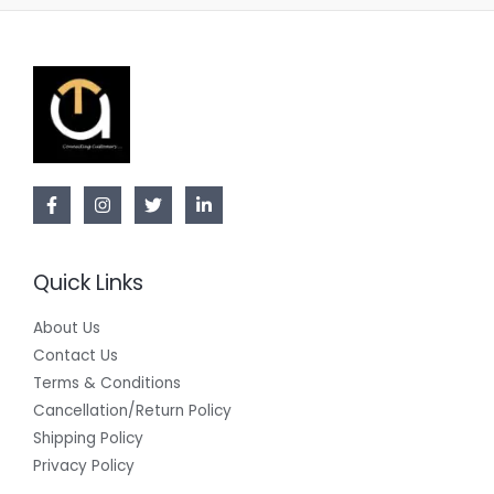
Quick Links
About Us
Contact Us
Terms & Conditions
Cancellation/Return Policy
Shipping Policy
Privacy Policy