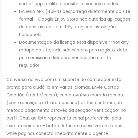
sort of app facilita depósitos e saques rápidos.
Ficheiro APK (40MB) descarrega diretamente do site
formal – Google Enjoy Store não autoriza aplicações
de apostas reais em Italy, exigindo instalação
handbook.
Documentação da licença está disponível” “not any
rodapé do site, incluindo número para registo, data
para emissão e link para verificação no site
regulador.
Conversa ao vivo com um suporte do comprador está
pronta para ajudá-lo em vários idiomas. Envie Cartão
Cidadão (frente/verso), comprovativo morada recente
(conta serviços/extrato bancário) at the confirmação
método pagamento através da secção “Verificação” no
perfil. Chat ao listo representa canal preferencial pela
instantaneidade – botão flutuante acessível em todas
while páginas conecta imediatamente a agente