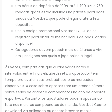
Um bônus de depósito de 100% até 1. 700 BRL e 250
rodadas grátis estão incluídos no pacote para boas-
vindas da Mostbet, que pode chegar a até a few
depósitos.
Use o código promocional MostBet LARGE ao se
registrar para obter to melhor bônus de boas-vindas
disponível.
Os jogadores devem possuir mais de 21 anos e vivir
em jurisdições nas quais o jogo online é legal.
Às vezes, com partidas que duram várias horas e
intervalos entre finais elizabeth sets, o apostador tem
tempo pra avaliar suas probabilities e os mercados
disponíveis. A casa sobre apostas tem um grande número
sobre séries de cricket e campeonatos no ano de apostas
esportivas. Portanto, os apostadores podem apostar ao
listo nos maiores campeonatos do mundo. Mostbet Casino
download via aplicação ou acesso browser mobile