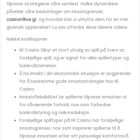
tilpasse strategiene våre sømløst. Hvilke dynamikker
påvirker våre beslutninger om innsatsgrenser,
casinon1live.gr
, og hvordan kan vi utnytte dem for en mer
givende opplevelse? La oss utforske disse ideene videre.
Nøkkel konklusjoner
N1 Casino tilbyr et stort utvalg av spill på tvers av
forskjellige spill, og er egnet for ulike spillertyper og
bankrollstørrelser.
Å ha innsikt i din økonomiske situasjon er avgjørende
for å bestemme gode innsatsstrategier hos N1
Casino.
Innsatsfleksibilitet lar spillerne tilpasse innsatser ut
fra nåværende forhold, noe som forbedrer
bankrollstyring og risikoreduksjon.
Forskjellige spilltyper på N1 Casino har forskjellige
innsatsgrenser, noe som inspirerer spillerne til å
tilpasse innsatsen etter sitt personlige komfortnivå.