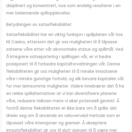
disiplinert og konsentrert, noe som endelig resulterer i en
mer belønnende spillopplevelse.
Betydningen av satsefleksibilitet
Satsefleksibilitet har en viktig funksjon i spillplanen vår hos
N1 Casino, ettersom det gir oss muligheten til å tilpasse
satsene våre etter vår økonomiske status og spillmål. Ved
å integrere satsejustering i spillingen vår, er vi bedre
posisjonert til å forbedre kapitalforvaltningen vår. Denne
fleksibiliteten gir oss muligheten til å minske innsatsene
våre i mindre gunstige forhold, og slik bevare kapitalen vår
for mer lønnsomme muligheter. Videre innebærer det å ha
en rekke spillalternativer at vi kan diversifisere planene
våre, redusere risikoen mens vi øker potensiell gevinst. Å
forstå denne fleksibiliteten er ikke bare om å spille; det
dreier seg om å anvende en veloverveid metode som er
tilpasset våre intensjoner og grenser. Å akseptere
innsatsfleksibilitet gir oss til slutt sjansen til å være mer