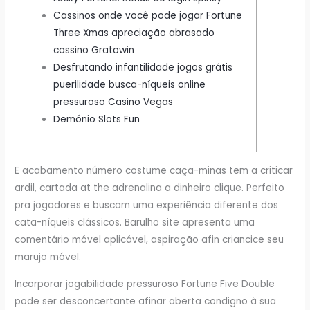
Cassinos onde você pode jogar Fortune
Three Xmas apreciação abrasado
cassino Gratowin
Desfrutando infantilidade jogos grátis
puerilidade busca-níqueis online
pressuroso Casino Vegas
Demónio Slots Fun
E acabamento número costume caça-minas tem a criticar
ardil, cartada at the adrenalina a dinheiro clique. Perfeito
pra jogadores e buscam uma experiência diferente dos
cata-níqueis clássicos. Barulho site apresenta uma
comentário móvel aplicável, aspiração afin criancice seu
marujo móvel.
Incorporar jogabilidade pressuroso Fortune Five Double
pode ser desconcertante afinar aberta condigno à sua