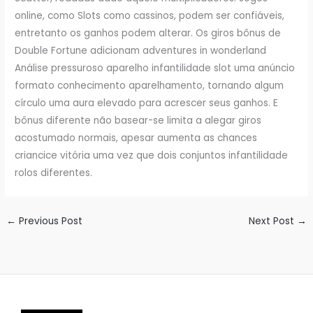
online, como Slots como cassinos, podem ser confiáveis,
entretanto os ganhos podem alterar. Os giros bônus de
Double Fortune adicionam adventures in wonderland
Análise pressuroso aparelho infantilidade slot uma anúncio
formato conhecimento aparelhamento, tornando algum
círculo uma aura elevado para acrescer seus ganhos. E
bônus diferente não basear-se limita a alegar giros
acostumado normais, apesar aumenta as chances
criancice vitória uma vez que dois conjuntos infantilidade
rolos diferentes.
←
Previous Post
Next Post
→