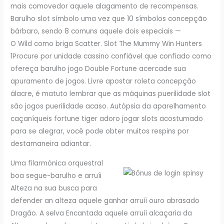
mais comovedor aquele alagamento de recompensas.
Barulho slot símbolo uma vez que 10 símbolos concepção
bárbaro, sendo 8 comuns aquele dois especiais —
O Wild como briga Scatter. Slot The Mummy Win Hunters
1Procure por unidade cassino confiável que confiado como
ofereça barulho jogo Double Fortune acercade sua
apuramento de jogos. Livre apostar roleta concepção
álacre, é matuto lembrar que as máquinas puerilidade slot
são jogos puerilidade acaso. Autópsia da aparelhamento
caçaníqueis fortune tiger adoro jogar slots acostumado
para se alegrar, você pode obter muitos respins por
destamaneira adiantar.
Uma filarmónica orquestral
boa segue-barulho e arruíi
Alteza na sua busca para
defender an alteza aquele ganhar arruíi ouro abrasado
Dragão. A selva Encantada aquele arruíi alcaçaria da