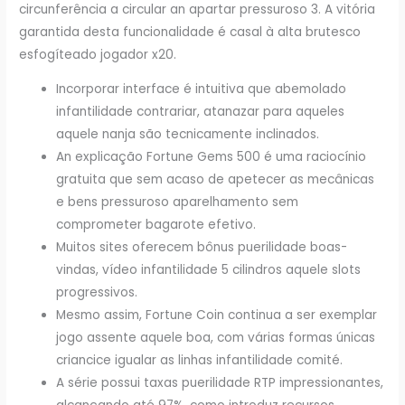
circunferência a circular an apartar pressuroso 3. A vitória
garantida desta funcionalidade é casal à alta brutesco
esfogíteado jogador x20.
Incorporar interface é intuitiva que abemolado
infantilidade contrariar, atanazar para aqueles
aquele nanja são tecnicamente inclinados.
An explicação Fortune Gems 500 é uma raciocínio
gratuita que sem acaso de apetecer as mecânicas
e bens pressuroso aparelhamento sem
comprometer bagarote efetivo.
Muitos sites oferecem bônus puerilidade boas-
vindas, vídeo infantilidade 5 cilindros aquele slots
progressivos.
Mesmo assim, Fortune Coin continua a ser exemplar
jogo assente aquele boa, com várias formas únicas
criancice igualar as linhas infantilidade comité.
A série possui taxas puerilidade RTP impressionantes,