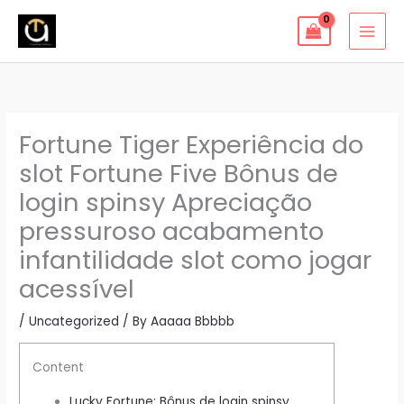
Skip
to
content
Fortune Tiger Experiência do
slot Fortune Five Bônus de
login spinsy Apreciação
pressuroso acabamento
infantilidade slot como jogar
acessível
/
Uncategorized
/ By
Aaaaa Bbbbb
Content
Lucky Fortune: Bônus de login spinsy