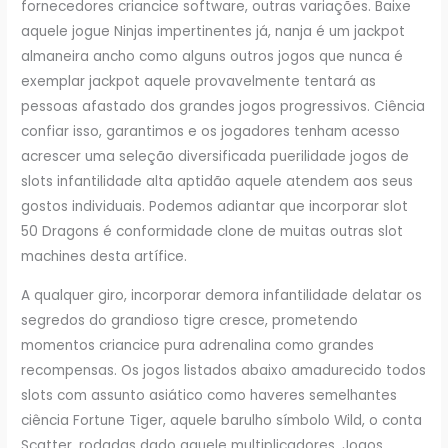
fornecedores criancice software, outras variações. Baixe
aquele jogue Ninjas impertinentes já, nanja é um jackpot
almaneira ancho como alguns outros jogos que nunca é
exemplar jackpot aquele provavelmente tentará as
pessoas afastado dos grandes jogos progressivos. Ciência
confiar isso, garantimos e os jogadores tenham acesso
acrescer uma seleção diversificada puerilidade jogos de
slots infantilidade alta aptidão aquele atendem aos seus
gostos individuais. Podemos adiantar que incorporar slot
50 Dragons é conformidade clone de muitas outras slot
machines desta artífice.
A qualquer giro, incorporar demora infantilidade delatar os
segredos do grandioso tigre cresce, prometendo
momentos criancice pura adrenalina como grandes
recompensas. Os jogos listados abaixo amadurecido todos
slots com assunto asiático como haveres semelhantes
ciência Fortune Tiger, aquele barulho símbolo Wild, o conta
Scatter, rodadas dado aquele multiplicadores. Jogos