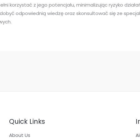
łni korzystać z jego potencjału, minimalizując ryzyko dział
obyć odpowiednią wiedzę oraz skonsultować się ze specjali
wych.
Quick Links
I
About Us
A