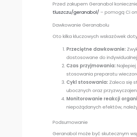
Przed zakupem Geranabol koniecznie 
tluszczu/geranabol/
– pomogą Ci one
Dawkowanie Geranabolu
Oto kilka kluczowych wskazówek dot
Przeciętne dawkowanie:
Zwyk
dostosowane do indywidualnej t
Czas przyjmowania:
Najlepiej
stosowania preparatu wieczore
Cykl stosowania:
Zaleca się 
ubocznych oraz przyzwyczajeni
Monitorowanie reakcji organ
niepożądanych efektów, należy
Podsumowanie
Geranabol może być skutecznym wspa