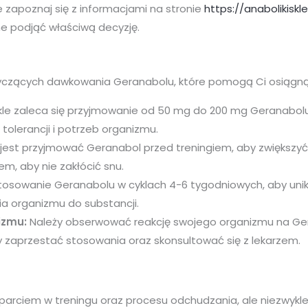
zapoznaj się z informacjami na stronie
https://anabolikisk
 podjąć właściwą decyzję.
yczących dawkowania Geranabolu, które pomogą Ci osiągną
le zaleca się przyjmowanie od 50 mg do 200 mg Geranabol
olerancji i potrzeb organizmu.
 jest przyjmować Geranabol przed treningiem, aby zwiększyć e
m, aby nie zakłócić snu.
stosowanie Geranabolu w cyklach 4-6 tygodniowych, aby un
a organizmu do substancji.
izmu:
Należy obserwować reakcję swojego organizmu na Ger
 zaprzestać stosowania oraz skonsultować się z lekarzem.
rciem w treningu oraz procesu odchudzania, ale niezwykle