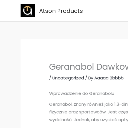
Skip
Atson Products
to
content
Geranabol Dawkow
/
Uncategorized
/ By
Aaaaa Bbbbb
Wprowadzenie do Geranabolu
Geranabol, znany również jako 1,3-d
fizycznie oraz sportowców. Jest cz
wydolność. Jednak, aby uzyskać opt