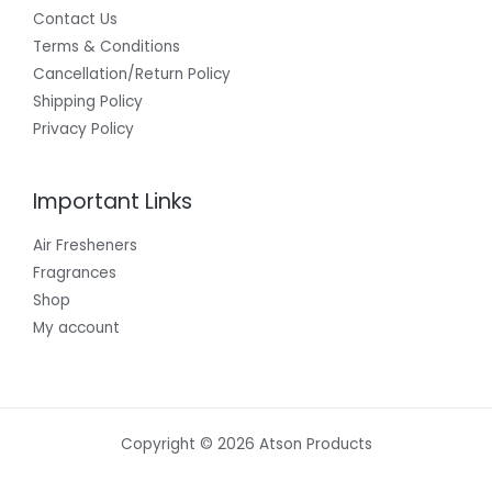
Contact Us
Terms & Conditions
Cancellation/Return Policy
Shipping Policy
Privacy Policy
Important Links
Air Fresheners
Fragrances
Shop
My account
Copyright © 2026 Atson Products