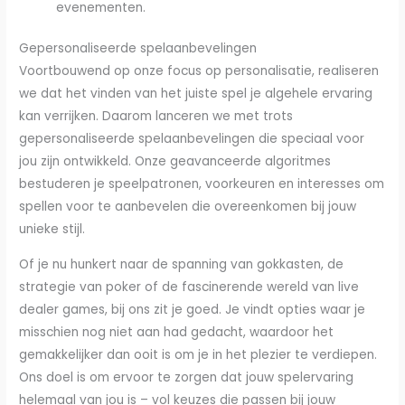
evenementen.
Gepersonaliseerde spelaanbevelingen
Voortbouwend op onze focus op personalisatie, realiseren
we dat het vinden van het juiste spel je algehele ervaring
kan verrijken. Daarom lanceren we met trots
gepersonaliseerde spelaanbevelingen die speciaal voor
jou zijn ontwikkeld. Onze geavanceerde algoritmes
bestuderen je speelpatronen, voorkeuren en interesses om
spellen voor te aanbevelen die overeenkomen bij jouw
unieke stijl.
Of je nu hunkert naar de spanning van gokkasten, de
strategie van poker of de fascinerende wereld van live
dealer games, bij ons zit je goed. Je vindt opties waar je
misschien nog niet aan had gedacht, waardoor het
gemakkelijker dan ooit is om je in het plezier te verdiepen.
Ons doel is om ervoor te zorgen dat jouw spelervaring
helemaal van jou is – vol keuzes die passen bij jouw