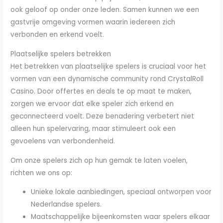
ook geloof op onder onze leden. Samen kunnen we een
gastvrije omgeving vormen waarin iedereen zich
verbonden en erkend voelt.
Plaatselijke spelers betrekken
Het betrekken van plaatselijke spelers is cruciaal voor het
vormen van een dynamische community rond CrystalRoll
Casino. Door offertes en deals te op maat te maken,
zorgen we ervoor dat elke speler zich erkend en
geconnecteerd voelt. Deze benadering verbetert niet
alleen hun spelervaring, maar stimuleert ook een
gevoelens van verbondenheid.
Om onze spelers zich op hun gemak te laten voelen,
richten we ons op:
Unieke lokale aanbiedingen, speciaal ontworpen voor
Nederlandse spelers.
Maatschappelijke bijeenkomsten waar spelers elkaar