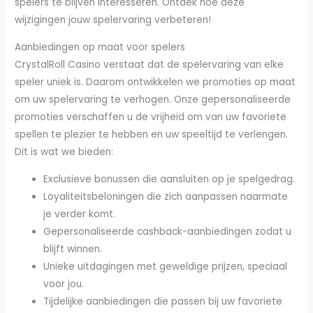
spelers te blijven interesseren. Ontdek hoe deze
wijzigingen jouw spelervaring verbeteren!
Aanbiedingen op maat voor spelers
CrystalRoll Casino verstaat dat de spelervaring van elke
speler uniek is. Daarom ontwikkelen we promoties op maat
om uw spelervaring te verhogen. Onze gepersonaliseerde
promoties verschaffen u de vrijheid om van uw favoriete
spellen te plezier te hebben en uw speeltijd te verlengen.
Dit is wat we bieden:
Exclusieve bonussen die aansluiten op je spelgedrag.
Loyaliteitsbeloningen die zich aanpassen naarmate
je verder komt.
Gepersonaliseerde cashback-aanbiedingen zodat u
blijft winnen.
Unieke uitdagingen met geweldige prijzen, speciaal
voor jou.
Tijdelijke aanbiedingen die passen bij uw favoriete