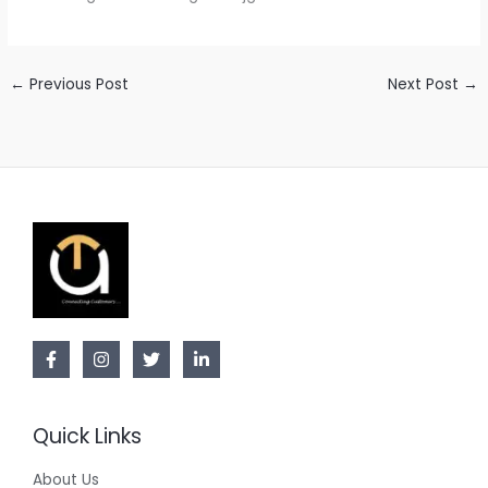
←
Previous Post
Next Post
→
Quick Links
About Us