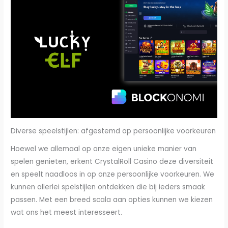
Diverse speelstijlen: afgestemd op persoonlijke voorkeuren
Hoewel we allemaal op onze eigen unieke manier van
spelen genieten, erkent CrystalRoll Casino deze diversiteit
en speelt naadloos in op onze persoonlijke voorkeuren. We
kunnen allerlei spelstijlen ontdekken die bij ieders smaak
passen. Met een breed scala aan opties kunnen we kiezen
wat ons het meest interesseert.