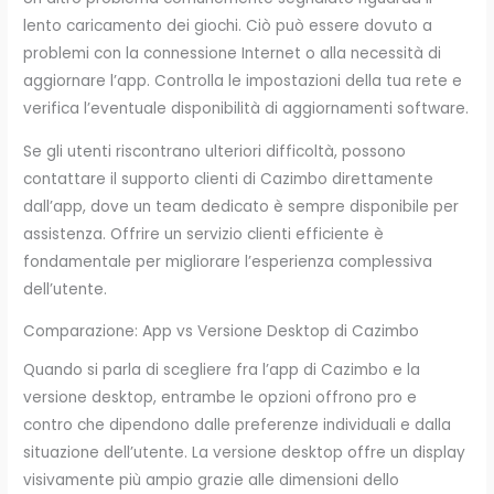
lento caricamento dei giochi. Ciò può essere dovuto a
problemi con la connessione Internet o alla necessità di
aggiornare l’app. Controlla le impostazioni della tua rete e
verifica l’eventuale disponibilità di aggiornamenti software.
Se gli utenti riscontrano ulteriori difficoltà, possono
contattare il supporto clienti di Cazimbo direttamente
dall’app, dove un team dedicato è sempre disponibile per
assistenza. Offrire un servizio clienti efficiente è
fondamentale per migliorare l’esperienza complessiva
dell’utente.
Comparazione: App vs Versione Desktop di Cazimbo
Quando si parla di scegliere fra l’app di Cazimbo e la
versione desktop, entrambe le opzioni offrono pro e
contro che dipendono dalle preferenze individuali e dalla
situazione dell’utente. La versione desktop offre un display
visivamente più ampio grazie alle dimensioni dello