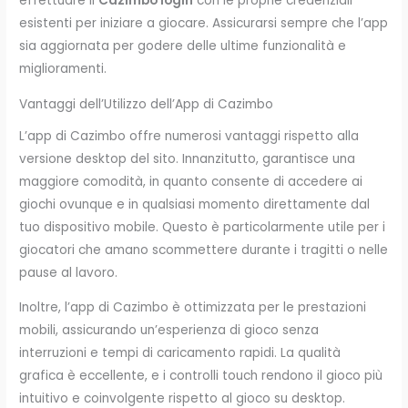
effettuare il
Cazimbo login
con le proprie credenziali
esistenti per iniziare a giocare. Assicurarsi sempre che l’app
sia aggiornata per godere delle ultime funzionalità e
miglioramenti.
Vantaggi dell’Utilizzo dell’App di Cazimbo
L’app di Cazimbo offre numerosi vantaggi rispetto alla
versione desktop del sito. Innanzitutto, garantisce una
maggiore comodità, in quanto consente di accedere ai
giochi ovunque e in qualsiasi momento direttamente dal
tuo dispositivo mobile. Questo è particolarmente utile per i
giocatori che amano scommettere durante i tragitti o nelle
pause al lavoro.
Inoltre, l’app di Cazimbo è ottimizzata per le prestazioni
mobili, assicurando un’esperienza di gioco senza
interruzioni e tempi di caricamento rapidi. La qualità
grafica è eccellente, e i controlli touch rendono il gioco più
intuitivo e coinvolgente rispetto al gioco su desktop.