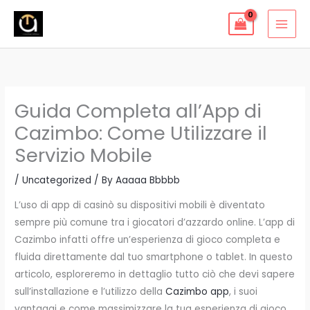
Skip
to
content
Guida Completa all’App di
Cazimbo: Come Utilizzare il
Servizio Mobile
/
Uncategorized
/ By
Aaaaa Bbbbb
L’uso di app di casinò su dispositivi mobili è diventato
sempre più comune tra i giocatori d’azzardo online. L’app di
Cazimbo infatti offre un’esperienza di gioco completa e
fluida direttamente dal tuo smartphone o tablet. In questo
articolo, esploreremo in dettaglio tutto ciò che devi sapere
sull’installazione e l’utilizzo della
Cazimbo app
, i suoi
vantaggi e come massimizzare la tua esperienza di gioco.