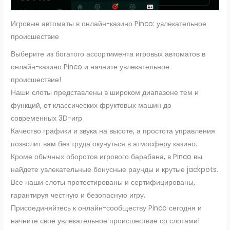
Игровые автоматы в онлайн-казино Pinco: увлекательное
происшествие
Выберите из богатого ассортимента игровых автоматов в
онлайн-казино Pinco и начните увлекательное
происшествие!
Наши слоты представлены в широком диапазоне тем и
функций, от классических фруктовых машин до
современных 3D-игр.
Качество графики и звука на высоте, а простота управления
позволит вам без труда окунуться в атмосферу казино.
Кроме обычных оборотов игрового барабана, в Pinco вы
найдете увлекательные бонусные раунды и крутые jackpots.
Все наши слоты протестированы и сертифицированы,
гарантируя честную и безопасную игру.
Присоединяйтесь к онлайн-сообществу Pinco сегодня и
начните свое увлекательное происшествие со слотами!