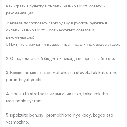
Как играть в рулетку в онлайн-казино Pinco: советы и
рекомендации
Желаете попробовать свою удачу в русской рулетке в
онлайн-казино Pinco? Вот несколько советов и
рекомендаций:
1. Начните с изучения правил игры и различных видов ставок.
2. Определите свой бюджет и никогда не превышайте его.
3. Воздержаться от системaticheskih stavok, tak kak oni ne
garantiruyut yachi.
4. Ispolzuite strategii uменьшения riska, takie kak the
Martingale system.
5. Ispolzuite bonusy i promokhional’nye kody, kogda eto
vozmozhno.