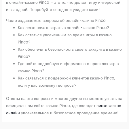
в онлайн-казино Pinco – это то, что делает игру интересной
и выгодной. Попробуйте сегодня и увидите сами!
Часто задаваемые вопросы об онлайн-казино Pinco:
Как легко начать играть в онлайн-казино Pinco?
Как остаться увлеченным во время игры в казино
Pinco?
Как обеспечить безопасность своего аккаунта в казино
Pinco?
Где найти подробную информацию о правилах игр в
казино Pinco?
Как связаться с поддержкой клиентов казино Pinco,
если у вас возникнут вопросы?
Ответы на эти вопросы и многое другое вы можете узнать на
официальном сайте казино Pinco, где вас ждет
пинко казино
онлайн
увлекательное и безопасное проведение времени!