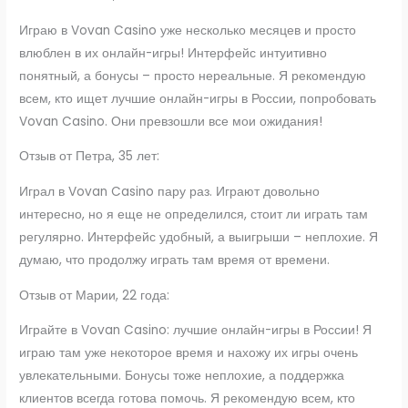
Играю в Vovan Casino уже несколько месяцев и просто
влюблен в их онлайн-игры! Интерфейс интуитивно
понятный, а бонусы – просто нереальные. Я рекомендую
всем, кто ищет лучшие онлайн-игры в России, попробовать
Vovan Casino. Они превзошли все мои ожидания!
Отзыв от Петра, 35 лет:
Играл в Vovan Casino пару раз. Играют довольно
интересно, но я еще не определился, стоит ли играть там
регулярно. Интерфейс удобный, а выигрыши – неплохие. Я
думаю, что продолжу играть там время от времени.
Отзыв от Марии, 22 года:
Играйте в Vovan Casino: лучшие онлайн-игры в России! Я
играю там уже некоторое время и нахожу их игры очень
увлекательными. Бонусы тоже неплохие, а поддержка
клиентов всегда готова помочь. Я рекомендую всем, кто