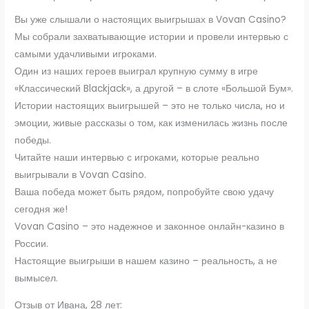
Вы уже слышали о настоящих выигрышах в Vovan Casino?
Мы собрали захватывающие истории и провели интервью с
самыми удачливыми игроками.
Один из наших героев выиграл крупную сумму в игре
«Классический Blackjack», а другой – в слоте «Большой Бум».
Истории настоящих выигрышей – это не только числа, но и
эмоции, живые рассказы о том, как изменилась жизнь после
победы.
Читайте наши интервью с игроками, которые реально
выигрывали в Vovan Casino.
Ваша победа может быть рядом, попробуйте свою удачу
сегодня же!
Vovan Casino – это надежное и законное онлайн-казино в
России.
Настоящие выигрыши в нашем казино – реальность, а не
вымысел.
Отзыв от Ивана, 28 лет: