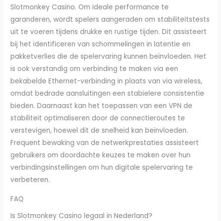
Slotmonkey Casino. Om ideale performance te
garanderen, wordt spelers aangeraden om stabiliteitstests
uit te voeren tijdens drukke en rustige tijden. Dit assisteert
bij het identificeren van schommelingen in latentie en
pakketverlies die de spelervaring kunnen beïnvloeden. Het
is ook verstandig om verbinding te maken via een
bekabelde Ethernet-verbinding in plaats van via wireless,
omdat bedrade aansluitingen een stabielere consistentie
bieden. Daarnaast kan het toepassen van een VPN de
stabiliteit optimaliseren door de connectieroutes te
verstevigen, hoewel dit de snelheid kan beïnvloeden.
Frequent bewaking van de netwerkprestaties assisteert
gebruikers om doordachte keuzes te maken over hun
verbindingsinstellingen om hun digitale spelervaring te
verbeteren.
FAQ
Is Slotmonkey Casino legaal in Nederland?