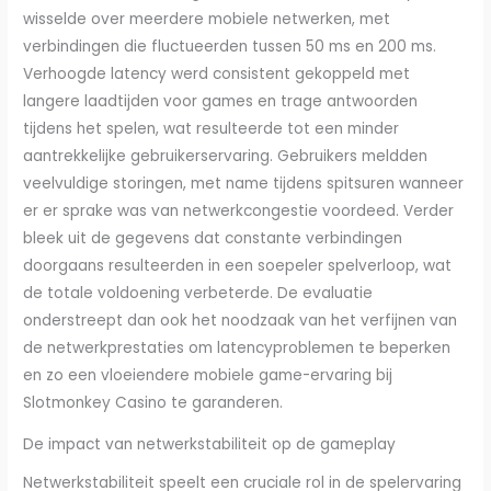
wisselde over meerdere mobiele netwerken, met
verbindingen die fluctueerden tussen 50 ms en 200 ms.
Verhoogde latency werd consistent gekoppeld met
langere laadtijden voor games en trage antwoorden
tijdens het spelen, wat resulteerde tot een minder
aantrekkelijke gebruikerservaring. Gebruikers meldden
veelvuldige storingen, met name tijdens spitsuren wanneer
er er sprake was van netwerkcongestie voordeed. Verder
bleek uit de gegevens dat constante verbindingen
doorgaans resulteerden in een soepeler spelverloop, wat
de totale voldoening verbeterde. De evaluatie
onderstreept dan ook het noodzaak van het verfijnen van
de netwerkprestaties om latencyproblemen te beperken
en zo een vloeiendere mobiele game-ervaring bij
Slotmonkey Casino te garanderen.
De impact van netwerkstabiliteit op de gameplay
Netwerkstabiliteit speelt een cruciale rol in de spelervaring