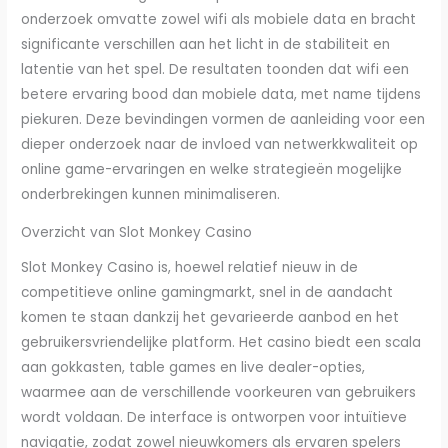
onderzoek omvatte zowel wifi als mobiele data en bracht
significante verschillen aan het licht in de stabiliteit en
latentie van het spel. De resultaten toonden dat wifi een
betere ervaring bood dan mobiele data, met name tijdens
piekuren. Deze bevindingen vormen de aanleiding voor een
dieper onderzoek naar de invloed van netwerkkwaliteit op
online game-ervaringen en welke strategieën mogelijke
onderbrekingen kunnen minimaliseren.
Overzicht van Slot Monkey Casino
Slot Monkey Casino is, hoewel relatief nieuw in de
competitieve online gamingmarkt, snel in de aandacht
komen te staan dankzij het gevarieerde aanbod en het
gebruikersvriendelijke platform. Het casino biedt een scala
aan gokkasten, table games en live dealer-opties,
waarmee aan de verschillende voorkeuren van gebruikers
wordt voldaan. De interface is ontworpen voor intuïtieve
navigatie, zodat zowel nieuwkomers als ervaren spelers