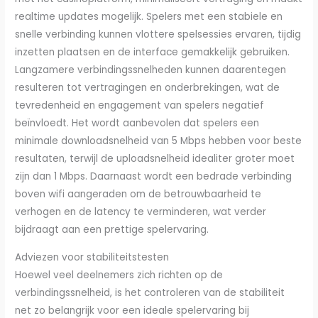
realtime updates mogelijk. Spelers met een stabiele en
snelle verbinding kunnen vlottere spelsessies ervaren, tijdig
inzetten plaatsen en de interface gemakkelijk gebruiken.
Langzamere verbindingssnelheden kunnen daarentegen
resulteren tot vertragingen en onderbrekingen, wat de
tevredenheid en engagement van spelers negatief
beïnvloedt. Het wordt aanbevolen dat spelers een
minimale downloadsnelheid van 5 Mbps hebben voor beste
resultaten, terwijl de uploadsnelheid idealiter groter moet
zijn dan 1 Mbps. Daarnaast wordt een bedrade verbinding
boven wifi aangeraden om de betrouwbaarheid te
verhogen en de latency te verminderen, wat verder
bijdraagt aan een prettige spelervaring.
Adviezen voor stabiliteitstesten
Hoewel veel deelnemers zich richten op de
verbindingssnelheid, is het controleren van de stabiliteit
net zo belangrijk voor een ideale spelervaring bij