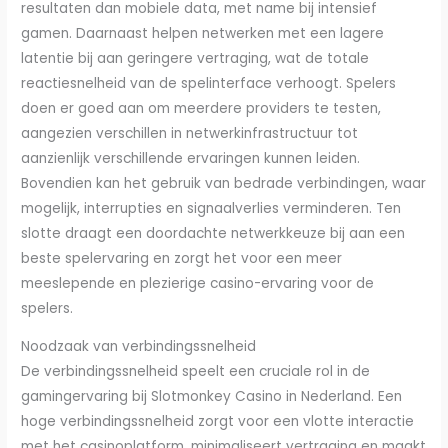
resultaten dan mobiele data, met name bij intensief
gamen. Daarnaast helpen netwerken met een lagere
latentie bij aan geringere vertraging, wat de totale
reactiesnelheid van de spelinterface verhoogt. Spelers
doen er goed aan om meerdere providers te testen,
aangezien verschillen in netwerkinfrastructuur tot
aanzienlijk verschillende ervaringen kunnen leiden.
Bovendien kan het gebruik van bedrade verbindingen, waar
mogelijk, interrupties en signaalverlies verminderen. Ten
slotte draagt een doordachte netwerkkeuze bij aan een
beste spelervaring en zorgt het voor een meer
meeslepende en plezierige casino-ervaring voor de
spelers.
Noodzaak van verbindingssnelheid
De verbindingssnelheid speelt een cruciale rol in de
gamingervaring bij Slotmonkey Casino in Nederland. Een
hoge verbindingssnelheid zorgt voor een vlotte interactie
met het casinoplatform, minimaliseert vertraging en maakt