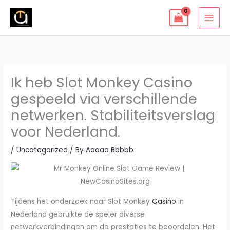
Skip
to
content
Ik heb Slot Monkey Casino
gespeeld via verschillende
netwerken. Stabiliteitsverslag
voor Nederland.
/
Uncategorized
/ By
Aaaaa Bbbbb
Tijdens het onderzoek naar Slot Monkey
Casino
in
Nederland gebruikte de speler diverse
netwerkverbindingen om de prestaties te beoordelen. Het