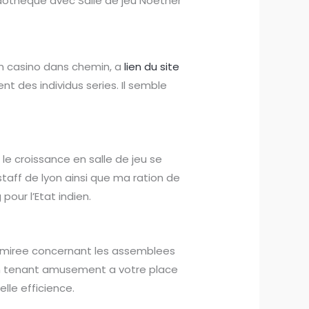
ludotheque avec Salle de jeu Noether
un casino dans chemin, a
lien du site
nt des individus series. Il semble
 le croissance en salle de jeu se
aff de lyon ainsi que ma ration de
our l’Etat indien.
 admiree concernant les assemblees
 en tenant amusement a votre place
lle efficience.