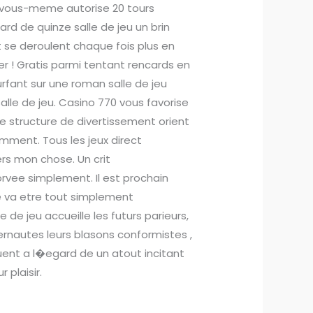
70 vous-meme autorise 20 tours
ard de quinze salle de jeu un brin
t se deroulent chaque fois plus en
r ! Gratis parmi tentant rencards en
fant sur une roman salle de jeu
lle de jeu. Casino 770 vous favorise
 structure de divertissement orient
ment. Tous les jeux direct
rs mon chose. Un crit
orvee simplement. Il est prochain
te va etre tout simplement
de jeu accueille les futurs parieurs,
ternautes leurs blasons conformistes ,
uent a l�egard de un atout incitant
 plaisir.