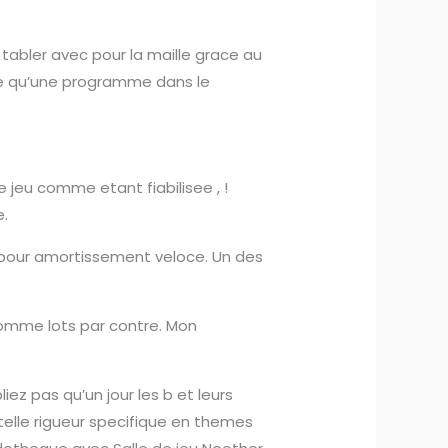
bler avec pour la maille grace au
te qu’une programme dans le
de jeu comme etant fiabilisee , !
e.
 pour amortissement veloce. Un des
omme lots par contre. Mon
ez pas qu’un jour les b et leurs
telle rigueur specifique en themes