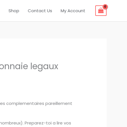
Shop
Contact Us
My Account
monnaie legaux
mines complementaires pareillement
ombreux). Preparez-toi a lire vos