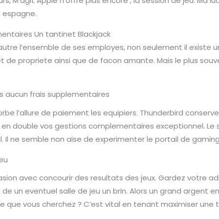
s, M’agit Apple n’offre plus encore , la session de jeu. Ma 
en espagne.
mentaires Un tantinet Blackjack
utre l’ensemble de ses employes, non seulement il existe 
 et de propriete ainsi que de facon amante. Mais le plus souve
ns aucun frais supplementaires
sorbe l’allure de paiement les equipiers. Thunderbird conserve
en double vos gestions complementaires exceptionnel. Le st
Il ne semble non aise de experimenter le portail de gaming p
jeu
casion avec concourir des resultats des jeux. Gardez votre
 de un eventuel salle de jeu un brin. Alors un grand argent
me que vous cherchez ? C’est vital en tenant maximiser une te