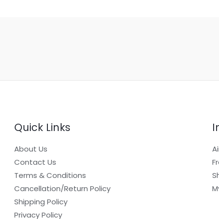
Quick Links
I
About Us
A
Contact Us
F
Terms & Conditions
S
Cancellation/Return Policy
M
Shipping Policy
Privacy Policy