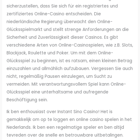
sicherzustellen, dass Sie sich für ein registriertes und
zertifiziertes Online-Casino entscheiden. Die
niederländische Regierung überwacht den Online-
Glücksspielmarkt und stellt strenge Anforderungen an die
Sicherheit und Zuverlässigkeit dieser Casinos. Es gibt
verschiedene Arten von Online-Casinospielen, wie z.B. Slots,
Blackjack, Roulette und Poker. Um mit dem Online-
Glücksspiel zu beginnen, ist es ratsam, einen kleinen Betrag
einzuzahlen und allmählich aufzubauen. Vergessen Sie auch
nicht, regelmäßig Pausen einzulegen, um Sucht zu
vermeiden. Mit verantwortungsvollem Spiel kann Online-
Glücksspiel eine unterhaltsame und aufregende
Beschäftigung sein.
Ik ben enthousiast over Instant Sino Casino! Het is
gemakkelijk om op te loggen en online casino spelen in het
Nederlands. Ik ben een regelmatige speler en ben altijd
tevreden over de snelle en betrouwbare uitbetalingen.