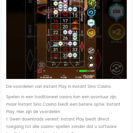
De voordelen van Instant Play in Instant Sino Casino
Spelen in een traditioneel casino kan een avontuur zijn,
maar Instant Sino Casino biedt een betere optie: Instant
Play. Hier zijn de voordelen:
1. Geen downloads vereist: Instant Play biedt direct
toegang tot alle casino-spellen zonder dat u software