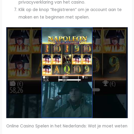
privacyverklaring van het casino.
Klik op de knop “Registreren” om je account aan te
maken en te beginnen met spelen.
Online Casino Spelen in het Nederlands: Wat je moet weten