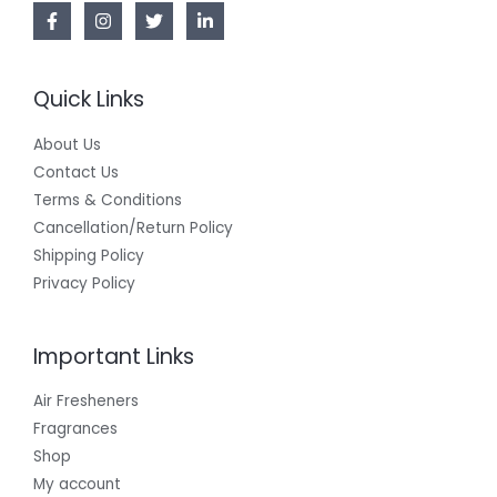
Quick Links
About Us
Contact Us
Terms & Conditions
Cancellation/Return Policy
Shipping Policy
Privacy Policy
Important Links
Air Fresheners
Fragrances
Shop
My account