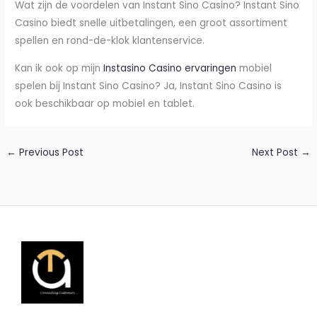
Wat zijn de voordelen van Instant Sino Casino? Instant Sino
Casino biedt snelle uitbetalingen, een groot assortiment
spellen en rond-de-klok klantenservice.
Kan ik ook op mijn
Instasino Casino ervaringen
mobiel
spelen bij Instant Sino Casino? Ja, Instant Sino Casino is
ook beschikbaar op mobiel en tablet.
←
Previous Post
Next Post
→