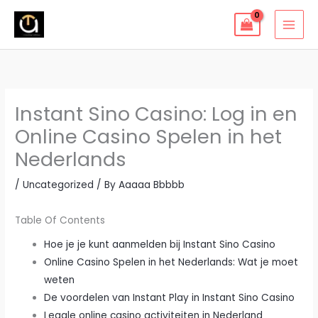
Skip
to
content
Instant Sino Casino: Log in en
Online Casino Spelen in het
Nederlands
/
Uncategorized
/ By
Aaaaa Bbbbb
Table Of Contents
Hoe je je kunt aanmelden bij Instant Sino Casino
Online Casino Spelen in het Nederlands: Wat je moet
weten
De voordelen van Instant Play in Instant Sino Casino
Legale online casino activiteiten in Nederland