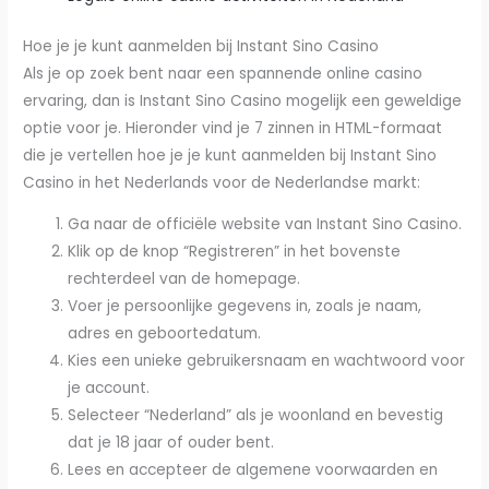
Hoe je je kunt aanmelden bij Instant Sino Casino
Als je op zoek bent naar een spannende online casino
ervaring, dan is Instant Sino Casino mogelijk een geweldige
optie voor je. Hieronder vind je 7 zinnen in HTML-formaat
die je vertellen hoe je je kunt aanmelden bij Instant Sino
Casino in het Nederlands voor de Nederlandse markt:
Ga naar de officiële website van Instant Sino Casino.
Klik op de knop “Registreren” in het bovenste
rechterdeel van de homepage.
Voer je persoonlijke gegevens in, zoals je naam,
adres en geboortedatum.
Kies een unieke gebruikersnaam en wachtwoord voor
je account.
Selecteer “Nederland” als je woonland en bevestig
dat je 18 jaar of ouder bent.
Lees en accepteer de algemene voorwaarden en