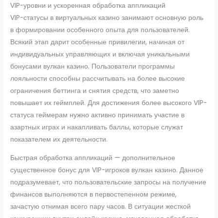
VIP-уровни и ускоренная обработка аппликаций
VIP-статусы в виртуальных казино занимают основную роль
в формировании особенного опыта для пользователей.
Всякий этап дарит особенные привилегии, начиная от
индивидуальных управляющих и включая уникальными
бонусами вулкан казино. Пользователи программы
лояльности способны рассчитывать на более высокие
ограничения беттинга и снятия средств, что заметно
повышает их геймплей. Для достижения более высокого VIP-
статуса геймерам нужно активно принимать участие в
азартных играх и накапливать баллы, которые служат
показателем их деятельности.
Быстрая обработка аппликаций — дополнительное
существенное бонус для VIP-игроков вулкан казино. Данное
подразумевает, что пользовательские запросы на получение
финансов выполняются в первостепенном режиме,
зачастую отнимая всего пару часов. В ситуации жесткой