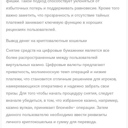
фишки. Такой подход способствует уклоняться от
избыточных потерь и поддерживать равновесие. Кроме того
важно заметить, что прозрачность и отсутствие тайных
платежей занимают ключевую функцию в хороших
рецензиях пользователей.
Вывод денег на криптовалютные кошельки
Снятие средств на цифровые бумажники является все
более распространенным между пользователей
виртуальных казино. Цифровые валюты предлагают
приватность, молниеносную темп операций и низкие
платежи, что становится отличным решением для игроков,
намеревающихся оперативно и надежно забрать свои
призы. Для того чтобы начать процедуру снятия, следует
вначале убедиться, в том, что избранное казино, например,
казино вулкан, принимает блокчейн- операции. Затем
данного пользователю необходимо ввести реквизиты
личного криптокошелька и сумму для перевода.