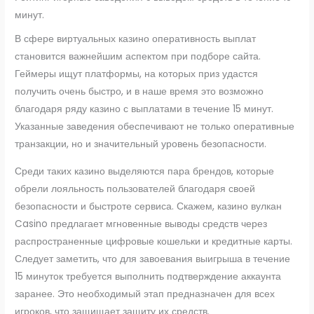
минут.
В сфере виртуальных казино оперативность выплат
становится важнейшим аспектом при подборе сайта.
Геймеры ищут платформы, на которых приз удастся
получить очень быстро, и в наше время это возможно
благодаря ряду казино с выплатами в течение 15 минут.
Указанные заведения обеспечивают не только оперативные
транзакции, но и значительный уровень безопасности.
Среди таких казино выделяются пара брендов, которые
обрели лояльность пользователей благодаря своей
безопасности и быстроте сервиса. Скажем, казино вулкан
Casino предлагает мгновенные выводы средств через
распространенные цифровые кошельки и кредитные карты.
Следует заметить, что для завоевания выигрыша в течение
15 минуток требуется выполнить подтверждение аккаунта
заранее. Это необходимый этап предназначен для всех
игроков, что защищает защиту их средств.