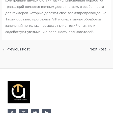
конкуренции внутри онлайн казино, мгновенная обработка
транзакций является важным достоинством, в особенности
для геймеров, которые дорожат свое времяпрепровождение.
Таким образом, программы VIP и оперативная обработка
заявлений не только повышают клиентский опыт, но и
содействуют увеличению лояльности пользователей.
←
Previous Post
Next Post
→