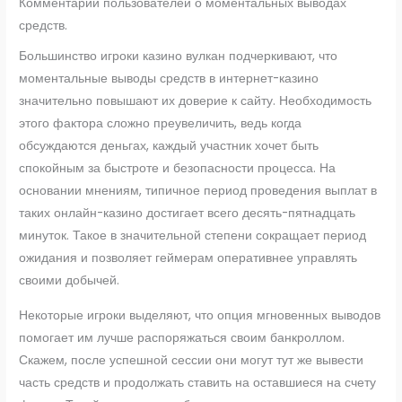
Комментарии пользователей о моментальных выводах
средств.
Большинство игроки казино вулкан подчеркивают, что
моментальные выводы средств в интернет-казино
значительно повышают их доверие к сайту. Необходимость
этого фактора сложно преувеличить, ведь когда
обсуждаются деньгах, каждый участник хочет быть
спокойным за быстроте и безопасности процесса. На
основании мнениям, типичное период проведения выплат в
таких онлайн-казино достигает всего десять-пятнадцать
минуток. Такое в значительной степени сокращает период
ожидания и позволяет геймерам оперативнее управлять
своими добычей.
Некоторые игроки выделяют, что опция мгновенных выводов
помогает им лучше распоряжаться своим банкроллом.
Скажем, после успешной сессии они могут тут же вывести
часть средств и продолжать ставить на оставшиеся на счету