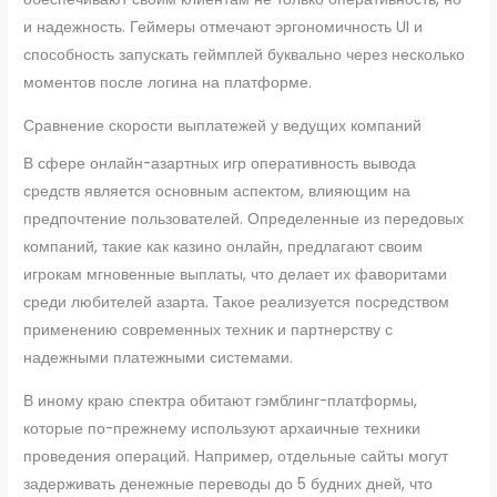
и надежность. Геймеры отмечают эргономичность UI и
способность запускать геймплей буквально через несколько
моментов после логина на платформе.
Сравнение скорости выплатежей у ведущих компаний
В сфере онлайн-азартных игр оперативность вывода
средств является основным аспектом, влияющим на
предпочтение пользователей. Определенные из передовых
компаний, такие как казино онлайн, предлагают своим
игрокам мгновенные выплаты, что делает их фаворитами
среди любителей азарта. Такое реализуется посредством
применению современных техник и партнерству с
надежными платежными системами.
В иному краю спектра обитают гэмблинг-платформы,
которые по-прежнему используют архаичные техники
проведения операций. Например, отдельные сайты могут
задерживать денежные переводы до 5 будних дней, что