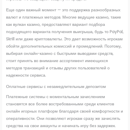
Еще один важный момент — это поддержка разнообразных
валют и платежных методов. Многие ведущие казино, такие
как вулкан казино, предоставляют вариант подбора
подходящего варианта получения выигрыша, будь то PayPal,
Skrill или даже криптовалюты. Это дает возможность игрокам
обойти дополнительных комиссий и промедлений. Поэтому,
выбирая онлайн-казино с быстрыми выводами средств,
стоит принять во внимание ассортимент имеющихся
методов транзакций и отзывы других пользователей о
надежности сервиса.
Оплатные сервисы с незамедлительным депозитом
Платежные системы с моментальным зачислением
становятся все более востребованными среди клиентов
онлайн игорных платформ благодаря своей комфортности и
оперативности. Они позволяют игрокам сразу же зачислять
средства на свои аккаунты и начинать игру без задержек.