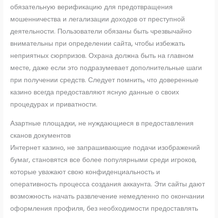
обязательную верификацию для предотвращения
мошенничества и легализации доходов от преступной
деятельности. Пользователи обязаны быть чрезвычайно
внимательны при определении сайта, чтобы избежать
неприятных сюрпризов. Охрана должна быть на главном
месте, даже если это подразумевает дополнительные шаги
при получении средств. Следует помнить, что доверенные
казино всегда предоставляют ясную данные о своих
процедурах и приватности.
Азартные площадки, не нуждающиеся в предоставления
сканов документов
Интернет казино, не запрашивающие подачи изображений
бумаг, становятся все более популярными среди игроков,
которые уважают свою конфиденциальность и
оперативность процесса создания аккаунта. Эти сайты дают
возможность начать развлечение немедленно по окончании
оформления профиля, без необходимости предоставлять