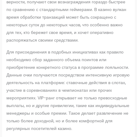
верности, получают свои вознаграждения гораздо быстрее
по сравнению с стандартными геймерами. В казино вулкан
время обработки транзакций может быть сокращено с
некоторых суток до некоторых часов, что особенно важно
для тех, кто бережет свое время, и хочет оперативно
распоряжаться своими средствами.
Для присоединения в подобных инициативах как правило
необходимо сбор заданного объема поинтов или
приобретение конкретного статуса в программе лояльности.
Данные очки получаются посредством интенсивную игровую
деятельность на платформе: ставочные действия в слотах,
участие в соревнованиях в чемпионатах или прочих
мероприятиях. VIP-ранг открывает не только превосходные
выплаты, но и другие привилегии, такие как индивидуальные
менеджеры и особые премии. Такое делает развлечение не
только более доходной, но и более комфортной для
регулярных посетителей казино.