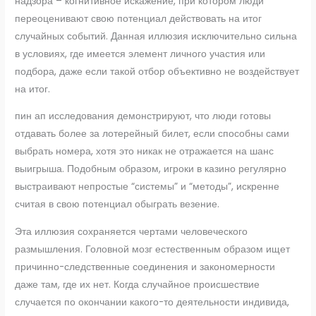
надзора – когнитивное искажение, при котором люди
переоценивают свою потенциал действовать на итог
случайных событий. Данная иллюзия исключительно сильна
в условиях, где имеется элемент личного участия или
подбора, даже если такой отбор объективно не воздействует
на итог.
пин ап исследования демонстрируют, что люди готовы
отдавать более за лотерейный билет, если способны сами
выбрать номера, хотя это никак не отражается на шанс
выигрыша. Подобным образом, игроки в казино регулярно
выстраивают непростые “системы” и “методы”, искренне
считая в свою потенциал обыграть везение.
Эта иллюзия сохраняется чертами человеческого
размышления. Головной мозг естественным образом ищет
причинно-следственные соединения и закономерности
даже там, где их нет. Когда случайное происшествие
случается по окончании какого-то деятельности индивида,