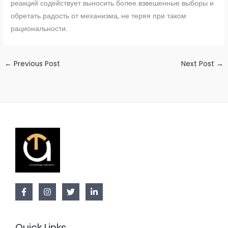
реакций содействует выносить более взвешенные выборы и
обретать радость от механизма, не теряя при таком
рациональности.
←
Previous Post
Next Post
→
Quick Links