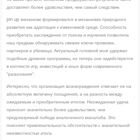
доставляет более удовольствия, чем самый следствие.
pin up механизм формировался в механизме природного
развития как адаптация к изменчивой среде. Способность
приобретать наслаждение от поиска и изучения позволяла
наш предкам обнаруживать свежие ключи провизии,
партнеров и убежища. Актуальный головной мозг удержал
подобные древние программы, но теперь они задействуются
в контексте игр, инвестиций и иных форм современного
“разыскания”.
Интересно, что организация вознаграждения отвечает не на
абсолютную величину поощрения, а на разность между
ожидаемым и приобретенным итогом. Неожиданная удача
приносит значительно более удовольствия, чем
предсказуемый победа аналогичного масштаба. Это
поясняет привлекательность обстоятельств с значительной
неизвестностью итога.