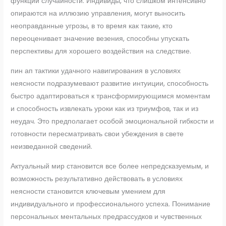
функции случайности. Индивиды, что слишком интенсивно
опираются на иллюзию управления, могут выносить
неоправданные угрозы, в то время как такие, кто
переоценивает значение везения, способны упускать
перспективы для хорошего воздействия на следствие.
пин ап тактики удачного навигирования в условиях
неясности подразумевают развитие интуиции, способность
быстро адаптироваться к трансформирующимся моментам
и способность извлекать уроки как из триумфов, так и из
неудач. Это предполагает особой эмоциональной гибкости и
готовности пересматривать свои убеждения в свете
неизведанной сведений.
Актуальный мир становится все более непредсказуемым, и
возможность результативно действовать в условиях
неясности становится ключевым умением для
индивидуального и профессионального успеха. Понимание
персональных ментальных предрассудков и чувственных