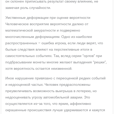
он склонен приписывать результат своему влиянию, не
замечая роль случайности.
Умственные деформации при оценке вероятности
Человеческое восприятие вероятности далеко от
математической аккуратности и подвержено
многочисленным деформациям. Одно из наиболее
распространенных – ошибка игрока, если люди верят, что
былые следствия влияют на перспективные итоги в
самостоятельных событиях. Так, вслед серии “орлов” при
подбрасывании монеты многие желают выпадения “решки”,
хотя вероятность остается неизменной.
Иное нарушение привязано с переоценкой редких событий
и недооценкой частых. Человек предрасположены
преувеличивать возможность выигрыша в лотерею, но
недооценивать угрозу автомобильной аварии. Это
осуществляется из-за того, что яркие, аффективно
окрашенные происшествия лучше удерживаются и кажутся