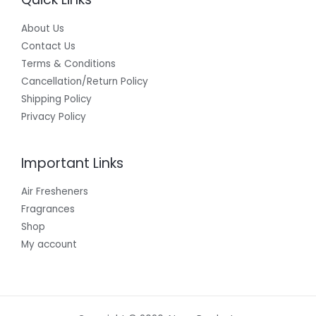
About Us
Contact Us
Terms & Conditions
Cancellation/Return Policy
Shipping Policy
Privacy Policy
Important Links
Air Fresheners
Fragrances
Shop
My account