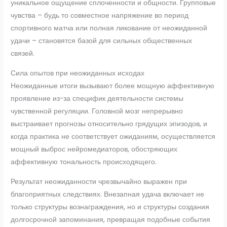
уникальное ощущение сплоченности и общности. Групповые
чувства – будь то совместное напряжение во период
спортивного матча или полная ликование от неожиданной
удачи – становятся базой для сильных общественных
связей.
Сила опытов при неожиданных исходах
Неожиданные итоги вызывают более мощную аффективную
проявление из-за специфик деятельности системы
чувственной регуляции. Головной мозг непрерывно
выстраивает прогнозы относительно грядущих эпизодов, и
когда практика не соответствует ожиданиям, осуществляется
мощный выброс нейромедиаторов, обостряющих
аффективную тональность происходящего.
Результат неожиданности чрезвычайно выражен при
благоприятных следствиях. Внезапная удача включает не
только структуры вознаграждения, но и структуры создания
долгосрочной запоминания, превращая подобные события