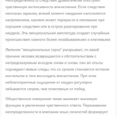
Неопределенность следствия драматически обостряет
чувственную интенсивность впечатления. Если следствие
непознан заранее, всякий момент ожидания наполняется
напряжением, каковое может перерасти в ликование при
хорошем следствии или в острое разочарование при
неудаче. Эта эмоциональная амплитуда создает случайные
происшествия намного более незабываемыми и ключевыми.
Явление “эмоциональных горок” раскрывает, по какой
причине человек возвращаются к обстоятельствам с
непредсказуемым исходом снова и снова. пин ап опыты
порождают живые следы, что со сроком становятся истоком
ностальгии и тяги воссоздать впечатление. При этом
неблагоприятные ощущения от неудач регулярно
забываются скорее, чем позитивные от побед.
Общественное измерение также занимает значимую
функцию в увеличении чувственного ответа. Переживание
неопределенности в компании иных личностей формирует