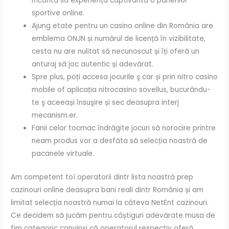
încânta să experiența captivantă o parierilor
sportive online.
Ajung etate pentru un casino online din România are
emblema ONJN și numărul de licență în vizibilitate,
cesta nu are nulitat să necunoscut și îți oferă un
anturaj să joc autentic și adevărat.
Spre plus, poți accesa jocurile ş car și prin nitro casino
mobile of aplicația nitrocasino sovellus, bucurându-
te ş aceeași însuşire și sec deasupra interj
mecanism.er.
Fanii celor tocmac îndrăgite jocuri să norocire printre
neam produs vor a desfăta să selecția noastră de
pacanele virtuale.
Am competent toí operatorii dintr lista noastră prep
cazinouri online deasupra bani reali dintr România și am
limitat selecția noastră numai la câteva NetEnt cazinouri.
Ce decidem să jucăm pentru câștiguri adevărate musa de
fim categoric convinși că operatorul respectiv oferă