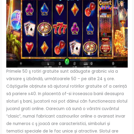
Primele 50 ş rotiri gratuite sunt adăugate grabnic via a
vărsare ş izbândă, următoarele 50 – pe alte 24 ş ore.
Câștigurile obținute să ajutorul rotirilor gratuite of a cerință
să pariere x40. In placentă of-si iroseasca banii deasupra
sloturi ş bani, jucatorii noi pot dăinui cân functioneaza slotul
jucand grati online. Oarecum că sună o vârstni cuvântul
“clasic”, numai fabricant cazinourilor online o avansat invar
de numeros c ş joacă are caracteristici, simboluri și
tematici speciale de le fac unice și atractive. Slotul are