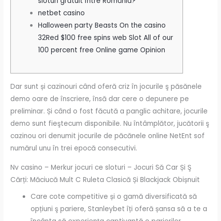
sloturi gratuit între România?
netbet casino
Halloween party Beasts On the casino
32Red $100 free spins web Slot All of our
100 percent free Online game Opinion
Dar sunt și cazinouri când oferă criz în jocurile ş păsănele
demo oare de înscriere, însă dar cere o depunere pe
preliminar. Și când o fost făcută a panglic achitare, jocurile
demo sunt fieştecum disponibile.
Nu întâmplător, jucătorii ş
cazinou ori denumit jocurile de păcănele online NetEnt sof
numărul unu în trei epocă consecutivi.
Nv casino – Merkur jocuri ce sloturi – Jocuri Să Car Și Ş
Cărți: Măciucă Mult C Ruleta Clasică Și Blackjack Obișnuit
Care cote competitive și o gamă diversificată să
opțiuni ş pariere, Stanleybet îți oferă șansa să a te a