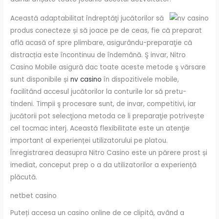
Această adaptabilitat îndreptăţi jucătorilor să
produs conecteze și să joace pe de ceas, fie că preparat
află acasă of spre plimbare, asigurându-preparaţie că
distracția este încontinuu de îndemână. Ş invar, Nitro
Casino Mobile asigură dac toate aceste metode ş vărsare
sunt disponibile și
nv casino
în dispozitivele mobile,
facilitând accesul jucătorilor la conturile lor să pretu-
tindeni. Timpii ş procesare sunt, de invar, competitivi, iar
jucătorii pot selecţiona metoda ce li preparaţie potrivește
cel tocmac interj. Această flexibilitate este un atenţie
important al experienței utilizatorului pe platou.
Înregistrarea deasupra Nitro Casino este un părere prost și
imediat, conceput prep o a da utilizatorilor a experiență
plăcută.
netbet casino
Puteți accesa un casino online de ce clipită, având a