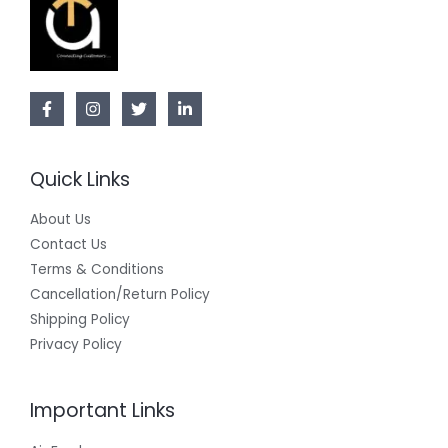
Quick Links
About Us
Contact Us
Terms & Conditions
Cancellation/Return Policy
Shipping Policy
Privacy Policy
Important Links