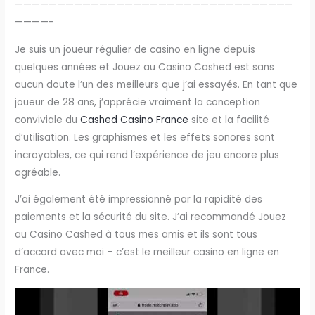
—————————————————————————————————
————-
Je suis un joueur régulier de casino en ligne depuis
quelques années et Jouez au Casino Cashed est sans
aucun doute l’un des meilleurs que j’ai essayés. En tant que
joueur de 28 ans, j’apprécie vraiment la conception
conviviale du
Cashed Casino France
site et la facilité
d’utilisation. Les graphismes et les effets sonores sont
incroyables, ce qui rend l’expérience de jeu encore plus
agréable.
J’ai également été impressionné par la rapidité des
paiements et la sécurité du site. J’ai recommandé Jouez
au Casino Cashed à tous mes amis et ils sont tous
d’accord avec moi – c’est le meilleur casino en ligne en
France.