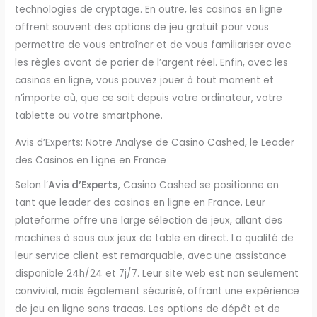
technologies de cryptage. En outre, les casinos en ligne
offrent souvent des options de jeu gratuit pour vous
permettre de vous entraîner et de vous familiariser avec
les règles avant de parier de l’argent réel. Enfin, avec les
casinos en ligne, vous pouvez jouer à tout moment et
n’importe où, que ce soit depuis votre ordinateur, votre
tablette ou votre smartphone.
Avis d’Experts: Notre Analyse de Casino Cashed, le Leader
des Casinos en Ligne en France
Selon l’
Avis d’Experts
, Casino Cashed se positionne en
tant que leader des casinos en ligne en France. Leur
plateforme offre une large sélection de jeux, allant des
machines à sous aux jeux de table en direct. La qualité de
leur service client est remarquable, avec une assistance
disponible 24h/24 et 7j/7. Leur site web est non seulement
convivial, mais également sécurisé, offrant une expérience
de jeu en ligne sans tracas. Les options de dépôt et de