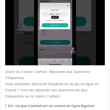
Jouez au Casino Cashed : Réponses aux Questions
Fréquentes
Vous souhaitez découvrir l’expérience de jeu en ligne en
France ? Voici les réponses aux questions les plus
fréquentes sur le casino Cashed :
1. Est-ce que Cashed est un casino en ligne légal en