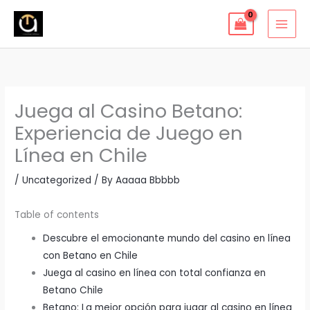
Skip
to
content
Juega al Casino Betano:
Experiencia de Juego en
Línea en Chile
/
Uncategorized
/ By
Aaaaa Bbbbb
Table of contents
Descubre el emocionante mundo del casino en línea
con Betano en Chile
Juega al casino en línea con total confianza en
Betano Chile
Betano: La mejor opción para jugar al casino en línea