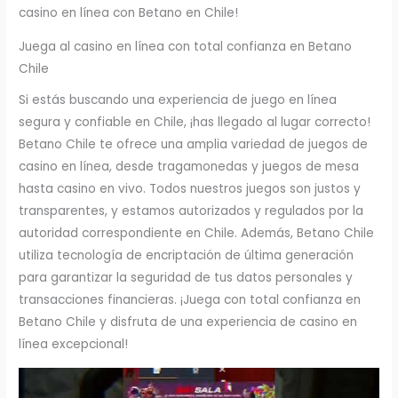
casino en línea con Betano en Chile!
Juega al casino en línea con total confianza en Betano
Chile
Si estás buscando una experiencia de juego en línea
segura y confiable en Chile, ¡has llegado al lugar correcto!
Betano Chile te ofrece una amplia variedad de juegos de
casino en línea, desde tragamonedas y juegos de mesa
hasta casino en vivo. Todos nuestros juegos son justos y
transparentes, y estamos autorizados y regulados por la
autoridad correspondiente en Chile. Además, Betano Chile
utiliza tecnología de encriptación de última generación
para garantizar la seguridad de tus datos personales y
transacciones financieras. ¡Juega con total confianza en
Betano Chile y disfruta de una experiencia de casino en
línea excepcional!