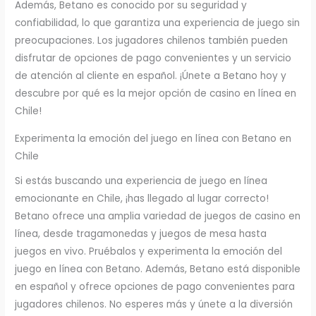
Además, Betano es conocido por su seguridad y
confiabilidad, lo que garantiza una experiencia de juego sin
preocupaciones. Los jugadores chilenos también pueden
disfrutar de opciones de pago convenientes y un servicio
de atención al cliente en español. ¡Únete a Betano hoy y
descubre por qué es la mejor opción de casino en línea en
Chile!
Experimenta la emoción del juego en línea con Betano en
Chile
Si estás buscando una experiencia de juego en línea
emocionante en Chile, ¡has llegado al lugar correcto!
Betano ofrece una amplia variedad de juegos de casino en
línea, desde tragamonedas y juegos de mesa hasta
juegos en vivo. Pruébalos y experimenta la emoción del
juego en línea con Betano. Además, Betano está disponible
en español y ofrece opciones de pago convenientes para
jugadores chilenos. No esperes más y únete a la diversión