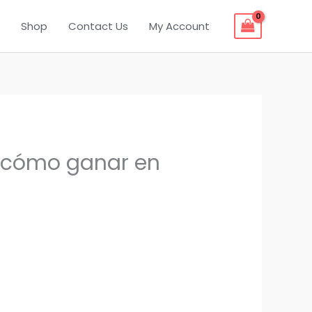
Shop
Contact Us
My Account
e cómo ganar en