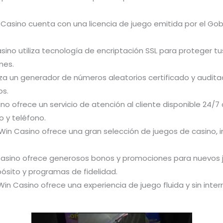
in Casino cuenta con una licencia de juego emitida por el Go
sino utiliza tecnología de encriptación SSL para proteger tu
nes.
liza un generador de números aleatorios certificado y audit
os.
ino ofrece un servicio de atención al cliente disponible 24/7
o y teléfono.
Win Casino ofrece una gran selección de juegos de casino, i
Casino ofrece generosos bonos y promociones para nuevos j
pósito y programas de fidelidad.
 Win Casino ofrece una experiencia de juego fluida y sin inte