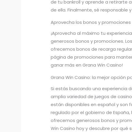
de tu bankroll y aprende a retirart
de ella. Finalmente, sé responsable y
Aprovecha los bonos y promociones
¡Aprovecha al máximo tu experiencia
generosos bonos y promociones. Los
ofrecemos bonos de recarga regulares
página de promociones para mantener
ganar más en Grana Win Casino!
Grana Win Casino: la mejor opción pa
Si estás buscando una experiencia d
amplia variedad de juegos de casino
están disponibles en español y son f
regulado por el gobierno de España
ofrecemos generosos bonos y promoc
Win Casino hoy y descubre por qué s