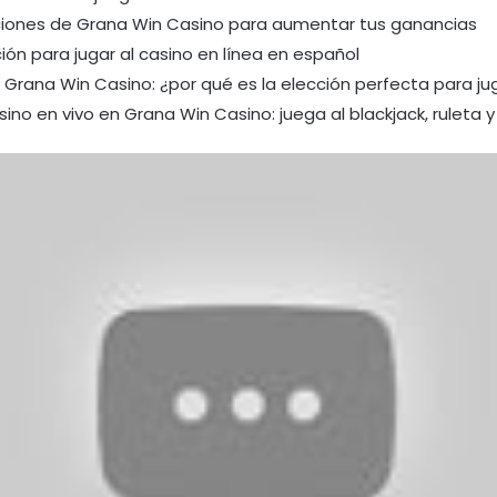
iones de Grana Win Casino para aumentar tus ganancias
ión para jugar al casino en línea en español
e Grana Win Casino: ¿por qué es la elección perfecta para 
ino en vivo en Grana Win Casino: juega al blackjack, ruleta 