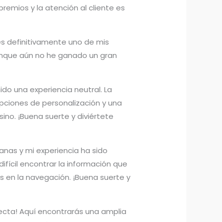
remios y la atención al cliente es
es definitivamente uno de mis
. Aunque aún no he ganado un gran
do una experiencia neutral. La
pciones de personalización y una
ino. ¡Buena suerte y diviértete
nas y mi experiencia ha sido
ifícil encontrar la información que
as en la navegación. ¡Buena suerte y
fecta! Aquí encontrarás una amplia