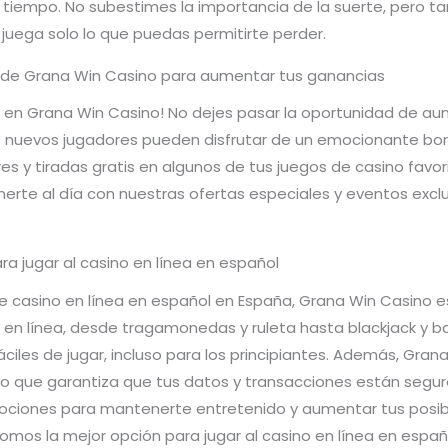
e a tiempo. No subestimes la importancia de la suerte, per
 juega solo lo que puedas permitirte perder.
 de Grana Win Casino para aumentar tus ganancias
 en Grana Win Casino! No dejes pasar la oportunidad de a
 nuevos jugadores pueden disfrutar de un emocionante bo
 y tiradas gratis en algunos de tus juegos de casino favorit
te al día con nuestras ofertas especiales y eventos exclu
ra jugar al casino en línea en español
e casino en línea en español en España, Grana Win Casino 
 en línea, desde tragamonedas y ruleta hasta blackjack y b
áciles de jugar, incluso para los principiantes. Además, Gra
, lo que garantiza que tus datos y transacciones están se
iones para mantenerte entretenido y aumentar tus posibi
omos la mejor opción para jugar al casino en línea en españ