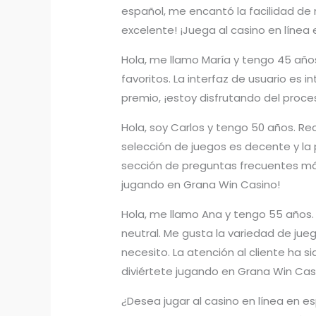
español, me encantó la facilidad de 
excelente! ¡Juega al casino en líne
Hola, me llamo María y tengo 45 años
favoritos. La interfaz de usuario es 
premio, ¡estoy disfrutando del proces
Hola, soy Carlos y tengo 50 años. R
selección de juegos es decente y la
sección de preguntas frecuentes más 
jugando en Grana Win Casino!
Hola, me llamo Ana y tengo 55 años
neutral. Me gusta la variedad de jueg
necesito. La atención al cliente ha 
diviértete jugando en Grana Win Cas
¿Desea jugar al casino en línea en 