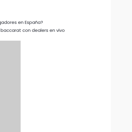
jugadores en España?
y baccarat con dealers en vivo