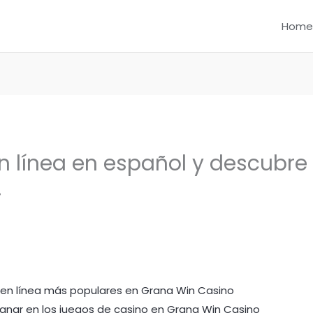
Home
en línea en español y descubr
!
 en línea más populares en Grana Win Casino
anar en los juegos de casino en Grana Win Casino