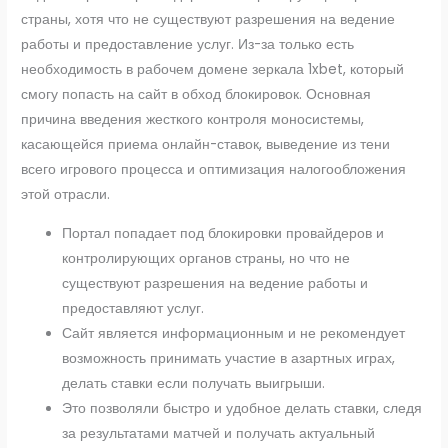
страны, хотя что не существуют разрешения на ведение
работы и предоставление услуг. Из-за только есть
необходимость в рабочем домене зеркала 1xbet, который
смогу попасть на сайт в обход блокировок. Основная
причина введения жесткого контроля моносистемы,
касающейся приема онлайн-ставок, выведение из тени
всего игрового процесса и оптимизация налогообложения
этой отрасли.
Портал попадает под блокировки провайдеров и
контролирующих органов страны, но что не
существуют разрешения на ведение работы и
предоставляют услуг.
Сайт является информационным и не рекомендует
возможность принимать участие в азартных играх,
делать ставки если получать выигрыши.
Это позволяли быстро и удобное делать ставки, следя
за результатами матчей и получать актуальный