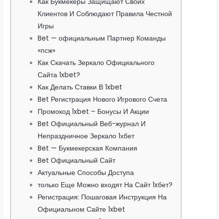
Как Букмекеры Защищают Своих
Клиентов И Соблюдают Правила Честной
Игры
Bet — официальным Партнер Команды
«псж»
Как Скачать Зеркало Официального
Сайта 1xbet?
Как Делать Ставки В 1xbet
Bet Регистрация Нового Игрового Счета
Промокод 1xbet – Бонусы И Акции
Bet Официальный Веб-журнал И
Непраздничное Зеркало 1хбет
Bet — Букмекерская Компания
Bet Официальный Сайт
Актуальные Способы Доступа
только Еще Можно входят На Сайт 1xбет?
Регистрация: Пошаговая Инструкция На
Официальном Сайте 1xbet