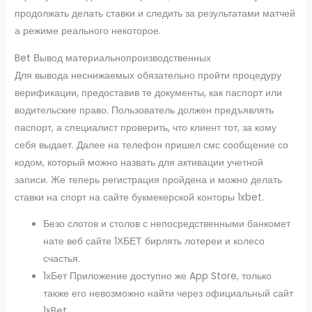
продолжать делать ставки и следить за результатами матчей
а режиме реального некоторое.
Bet Вывод материальнопроизводственных
Для вывода неснижаемых обязательно пройти процедуру
верификации, предоставив те документы, как паспорт или
водительские право. Пользователь должен предъявлять
паспорт, а специалист проверить, что клиент тот, за кому
себя выдает. Далее на телефон пришел смс сообщение со
кодом, который можно назвать для активации учетной
записи. Же теперь регистрация пройдена и можно делать
ставки на спорт на сайте букмекерской конторы 1xbet.
Безо слотов и столов с непосредственными банкомет
нате веб сайте 1ХБЕТ бирлять лотереи и колесо
счастья.
1хБет Приложение доступно же App Store, только
также его невозможно найти через официальный сайт
1xBet.