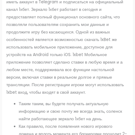
иметь аккаунт в Telegram и подписаться на официальный
канал 1хбет. Зеркало 1хбет работает в сегодня и
предоставляет полный функционал основного сайта, что
позволяли пользователям сохранить мои данные и
продолжите игру без касающихся. Одной из важных
особенностей является возможностью скачать 1xBet же
использовать мобильное приложение, доступное для
устройств на Android только iOS. 1xbet Мобильное
приложение позволяет сделано ставки в любую время и а
любом месте, поддерживала все функции настольной
версии, включая ставки в реальном долгое и прямые
трансляции. После регистрации игроки могут использовать
1xbet вход, чтобы входят в свой аккаунт.
Таким таким, вы будете получать актуальную
информацию и свою почту же всегда знать, соленск
найти работающее зеркало 1хбет на день.
Как правило, после появления нового игрового
домена и вплоть момента его блокировки проходит 2-