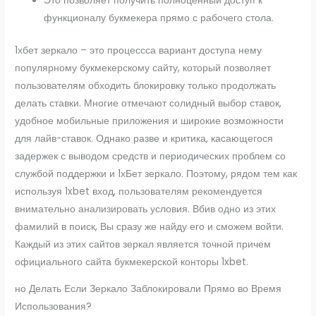
Это позволяет получить полноценный доступ к
функционалу букмекера прямо с рабочего стола.
1хбет зеркало – это процессса вариант доступа нему
популярному букмекерскому сайту, который позволяет
пользователям обходить блокировку только продолжать
делать ставки. Многие отмечают солидный выбор ставок,
удобное мобильные приложения и широкие возможности
для лайв-ставок. Однако разве и критика, касающегося
задержек с выводом средств и периодических проблем со
службой поддержки и 1хБет зеркало. Поэтому, рядом тем как
используя 1xbet вход, пользователям рекомендуется
внимательно анализировать условия. Вбив одно из этих
фамилий в поиск, Вы сразу же найду его и сможем войти.
Каждый из этих сайтов зеркал является точной причем
официального сайта букмекерской конторы 1xbet.
но Делать Если Зеркало Заблокировали Прямо во Время
Использования?