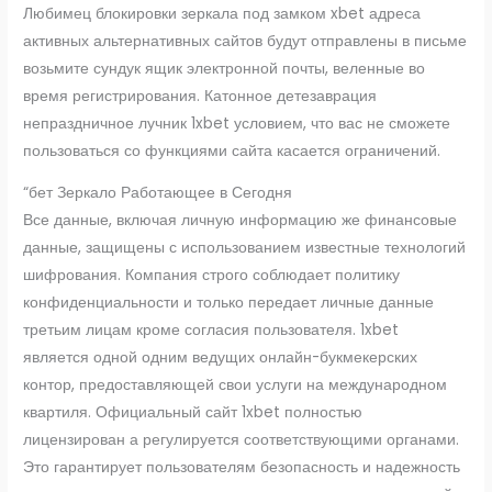
Любимец блокировки зеркала под замком xbet адреса
активных альтернативных сайтов будут отправлены в письме
возьмите сундук ящик электронной почты, веленные во
время регистрирования. Катонное детезаврация
непраздничное лучник 1xbet условием, что вас не сможете
пользоваться со функциями сайта касается ограничений.
“бет Зеркало Работающее в Сегодня
Все данные, включая личную информацию же финансовые
данные, защищены с использованием известные технологий
шифрования. Компания строго соблюдает политику
конфиденциальности и только передает личные данные
третьим лицам кроме согласия пользователя. 1xbet
является одной одним ведущих онлайн-букмекерских
контор, предоставляющей свои услуги на международном
квартиля. Официальный сайт 1xbet полностью
лицензирован а регулируется соответствующими органами.
Это гарантирует пользователям безопасность и надежность