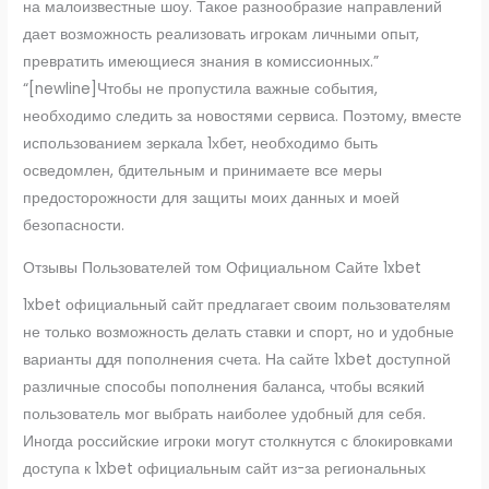
на малоизвестные шоу. Такое разнообразие направлений
дает возможность реализовать игрокам личными опыт,
превратить имеющиеся знания в комиссионных.”
“[newline]Чтобы не пропустила важные события,
необходимо следить за новостями сервиса. Поэтому, вместе
использованием зеркала 1хбет, необходимо быть
осведомлен, бдительным и принимаете все меры
предосторожности для защиты моих данных и моей
безопасности.
Отзывы Пользователей том Официальном Сайте 1xbet
1xbet официальный сайт предлагает своим пользователям
не только возможность делать ставки и спорт, но и удобные
варианты ддя пополнения счета. На сайте 1xbet доступной
различные способы пополнения баланса, чтобы всякий
пользователь мог выбрать наиболее удобный для себя.
Иногда российские игроки могут столкнутся с блокировками
доступа к 1xbet официальным сайт из-за региональных