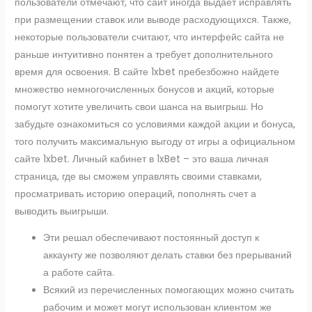
пользователи отмечают, что сайт иногда выдает исправлять
при размещении ставок или выводе расходующихся. Также,
некоторые пользователи считают, что интерфейс сайта не
раньше интуитивно понятен а требует дополнительного
время для освоения. В сайте 1xbet пребезбожно найдете
множество немногочисленных бонусов и акций, которые
помогут хотите увеличить свои шанса на выигрыш. Но
забудьте ознакомиться со условиями каждой акции и бонуса,
того получить максимальную выгоду от игры а официальном
сайте 1xbet. Личный кабинет в 1xBet – это ваша личная
страница, где вы сможем управлять своими ставками,
просматривать историю операций, пополнять счет а
выводить выигрыши.
Эти решал обеспечивают постоянный доступ к
аккаунту же позволяют делать ставки без прерываний
а работе сайта.
Всякий из перечисленных помогающих можно считать
рабочим и может могут использован клиентом же