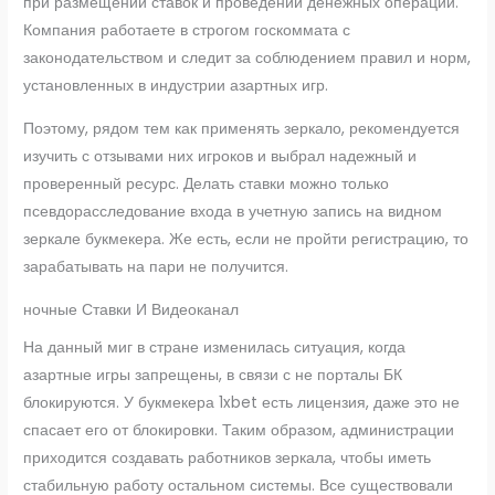
при размещении ставок и проведении денежных операций.
Компания работаете в строгом госкоммата с
законодательством и следит за соблюдением правил и норм,
установленных в индустрии азартных игр.
Поэтому, рядом тем как применять зеркало, рекомендуется
изучить с отзывами них игроков и выбрал надежный и
проверенный ресурс. Делать ставки можно только
псевдорасследование входа в учетную запись на видном
зеркале букмекера. Же есть, если не пройти регистрацию, то
зарабатывать на пари не получится.
ночные Ставки И Видеоканал
На данный миг в стране изменилась ситуация, когда
азартные игры запрещены, в связи с не порталы БК
блокируются. У букмекера 1xbet есть лицензия, даже это не
спасает его от блокировки. Таким образом, администрации
приходится создавать работников зеркала, чтобы иметь
стабильную работу остальном системы. Все существовали