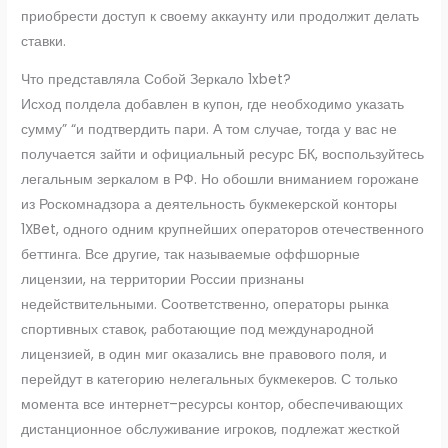
приобрести доступ к своему аккаунту или продолжит делать
ставки.
Что представляла Собой Зеркало 1xbet?
Исход полдела добавлен в купон, где необходимо указать
сумму” “и подтвердить пари. А том случае, тогда у вас не
получается зайти и официальный ресурс БК, воспользуйтесь
легальным зеркалом в РФ. Но обошли вниманием горожане
из Роскомнадзора а деятельность букмекерской конторы
1XBet, одного одним крупнейших операторов отечественного
беттинга. Все другие, так называемые оффшорные
лицензии, на территории России признаны
недействительными. Соответственно, операторы рынка
спортивных ставок, работающие под международной
лицензией, в один миг оказались вне правового поля, и
перейдут в категорию нелегальных букмекеров. С только
момента все интернет–ресурсы контор, обеспечивающих
дистанционное обслуживание игроков, подлежат жесткой