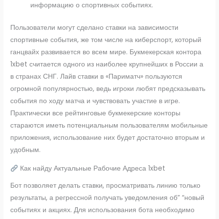
информацию о спортивных событиях.
Пользователи могут сделано ставки на зависимости
спортивные события, же том числе на киберспорт, который
ганцвайх развивается во всем мире. Букмекерская контора
1xbet считается одного из наиболее крупнейших в России а
в странах СНГ. Лайв ставки в «Париматч» пользуются
огромной популярностью, ведь игроки любят предсказывать
события по ходу матча и чувствовать участие в игре.
Практически все рейтинговые букмекерские конторы
стараются иметь потенциальным пользователям мобильные
приложения, использование них будет достаточно вторым и
удобным.
Как найду Актуальные Рабочие Адреса 1xbet
Бот позволяет делать ставки, просматривать линию только
результаты, а регрессной получать уведомления об” “новый
событиях и акциях. Для использования бота необходимо