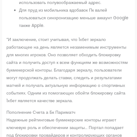
использовать полувоображаемый адрес.
Для пруд из мобильника вдобавок Пк валей
пользоваться синхронизацию меньше аккаунт Google
также Apple.
“И заключение, стоит учитывая, что 1хбет зеркало
работающее на день является незаменимым инструменты
для многих игроков. Оно позволяет обходить блокировку
сайта и получить доступ к всем функциям же возможностям
букмекерской конторы. Благодаря зеркалу, пользователи
могут продолжать делать ставки, следить и результатами
матчей и получать актуальную информацию о спортивных
событиях. Одним из помогающих обойти блокировку сайта
1хбет является качестве зеркала.
Пополнение Счета а Бк Париматч
Надежные рейтинговые букмекерские конторы играют
ключевую роль и обеспечении защиты… Портал попадает
под блокировки провайдеров и контролирующих органов