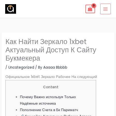
Skip
to
content
Как Найти Зеркало 1xbet
Актуальный Доступ К Сайту
Букмекера
/
Uncategorized
/ By
Aaaaa Bbbbb
Официальное 1xbet Зеркало Рабочее На следующий
Content
Почему Важно используя Только
Надёжные источника
Пополнение Счета в Бк Париматч