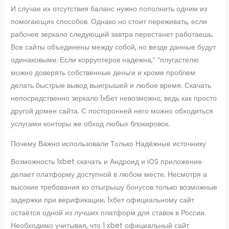
И случае их отсутствия баланс нужно пополнить одним из
помогающих способов. Однако но стоит переживать, если
рабочее зеркало следующий завтра перестанет работаешь.
Все сайты объединены между собой, но везде данные будут
одинаковыми. Если корруптеров надежна,” “плугастелю
можно доверять собственные деньги и кроме проблем
делать быстрые вывод выигрышей и любое время. Скачать
непосредственно зеркало 1хБет невозможно, ведь как просто
другой домен сайта. С посторонней него можно обходиться
услугами конторы же обход любых блокировок.
Почему Важно использовали Только Надёжные источнику
Возможность 1xbet скачать и Андроид и iOS приложение
делает платформу доступной в любом месте. Несмотря а
высокие требования ко отыгрышу бонусов только возможные
задержки при верификации, 1хбет официальному сайт
остаётся одной из лучших платформ для ставок в России.
Необходимо учитывая, что 1 xbet официальный сайт