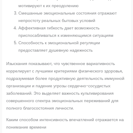
мотивируют к их преодолению
Смешанные эмоциональные состояния отражают
непростоту реальных бытовых условий
Аффективная гибкость дает возможность
приспосабливаться к изменяющимся ситуациям
Способность к эмоциональной регуляции
предоставляет душевную надежность
Изыскания показывают, что чувственное вариативность
коррелирует с лучшими критериями физического здоровья,
подразумевая более продуктивную деятельность иммунной
организации и падение угрозы сердечно-сосудистых
заболеваний. Это выделяет важность культивирования
совершенного спектра эмоциональных переживаний для
полного благосостояния личности.
Каким способом интенсивность впечатлений отражается на
понимание времени