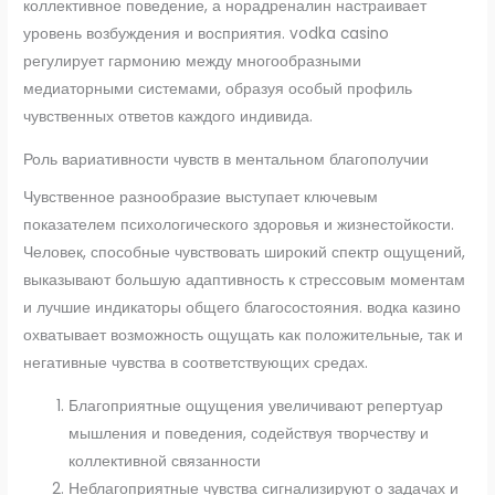
коллективное поведение, а норадреналин настраивает
уровень возбуждения и восприятия. vodka casino
регулирует гармонию между многообразными
медиаторными системами, образуя особый профиль
чувственных ответов каждого индивида.
Роль вариативности чувств в ментальном благополучии
Чувственное разнообразие выступает ключевым
показателем психологического здоровья и жизнестойкости.
Человек, способные чувствовать широкий спектр ощущений,
выказывают большую адаптивность к стрессовым моментам
и лучшие индикаторы общего благосостояния. водка казино
охватывает возможность ощущать как положительные, так и
негативные чувства в соответствующих средах.
Благоприятные ощущения увеличивают репертуар
мышления и поведения, содействуя творчеству и
коллективной связанности
Неблагоприятные чувства сигнализируют о задачах и