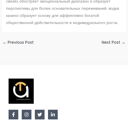
связях обостряет эмоциональный диапазон и образует
перспективы для более основательных переживаний. водка
казино образует основу для аффективно богатой
общественной действительности и индивидуального роста.
←
Previous Post
Next Post
→