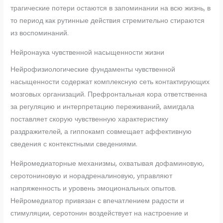
трагические потери остаются в запоминании на всю жизнь, в
то период как рутинные действия стремительно стираются
из воспоминаний.
Нейронаука чувственной насыщенности жизни
Нейрофизиологические фундаменты чувственной
насыщенности содержат комплексную сеть контактирующих
мозговых организаций. Префронтальная кора ответственна
за регуляцию и интерпретацию переживаний, амигдала
поставляет скорую чувственную характеристику
раздражителей, а гиппокамп совмещает аффективную
сведения с контекстными сведениями.
Нейромедиаторные механизмы, охватывая дофаминовую,
серотониновую и норадреналиновую, управляют
напряженность и уровень эмоциональных опытов.
Нейромедиатор привязан с впечатлением радости и
стимуляции, серотонин воздействует на настроение и