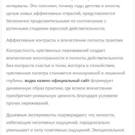
интервалы. Это поясняет, почему годы детства и юности,
целые новых аффективных открытий, представляются
бесконечно продолжительными по соотнесению с
рутинными стадиями взрослой действительности.
Аффективные контрасты и впечатление полноты практики
Контрастность чувственных переживаний создает
впечатление многогранности и полноты действительности.
Без контраста счастья и тоски, восторга и спокойствия,
чувственная палитра становится монохромной и лишенной
глубины.
водка казино официальный сайт
формирует
динамичную образ практики, где всякое впечатление
приобретает уникальную ценность благодаря условиям
прочих переживаний.
Душевные эксперименты подтверждают, что личности,
избегающие негативных ощущений, парадоксально
уменьшают и силу позитивных ощущений. Эмоциональное