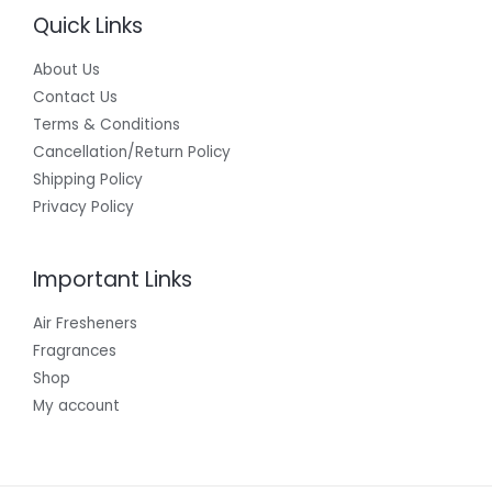
Quick Links
About Us
Contact Us
Terms & Conditions
Cancellation/Return Policy
Shipping Policy
Privacy Policy
Important Links
Air Fresheners
Fragrances
Shop
My account