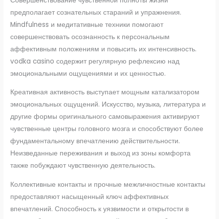
Совершенствование чувственной полноты жизни
предполагает сознательных стараний и упражнения.
Mindfulness и медитативные техники помогают
совершенствовать осознанность к персональным
аффективным положениям и повысить их интенсивность.
vodka casino содержит регулярную рефлексию над
эмоциональными ощущениями и их ценностью.
Креативная активность выступает мощным катализатором
эмоциональных ощущений. Искусство, музыка, литература и
другие формы оригинального самовыражения активируют
чувственные центры головного мозга и способствуют более
фундаментальному впечатлению действительности.
Неизведанные переживания и выход из зоны комфорта
также побуждают чувственную деятельность.
Коллективные контакты и прочные межличностные контакты
предоставляют насыщенный ключ аффективных
впечатлений. Способность к уязвимости и открытости в