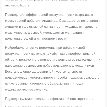
жизнестойкость.
Последствия аффективной притупленности затрагивают
массу граней действия индивида. Сокращается потенциал к
эмпатии и коллективной связанности, ухудшается уровень
межличностных связей, уменьшается мотивация к
получению целей и личностному росту.
Нейробиологические перемены при аффективной
притупленности включают дисфункцию префронтальной
области, понижение активности в центрах вознаграждения и
нарушение равновесия нейромедиаторных механизмов.
Восстановление аффективной чувствительности
подразумевает многогранного способа, подразумевающего
психотерапию, изменение образа жизни и иногда
медикаментозное лечение.
Подходы культивирования аффективной насыщенности