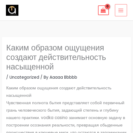
Skip
to
content
Каким образом ощущения
создают действительность
насыщенной
/
Uncategorized
/ By
Aaaaa Bbbbb
Каким образом ощущения создают действительность
насыщенной
Чувственная полнота бытия представляет собой первичный
грань человеческого бытия, задающий степень и глубину
нашего практики. vodka casino занимает основную задачу в
построении осознания реальности, превращая обыденные
происшествия в ключевые миги, что остаются в запоминании