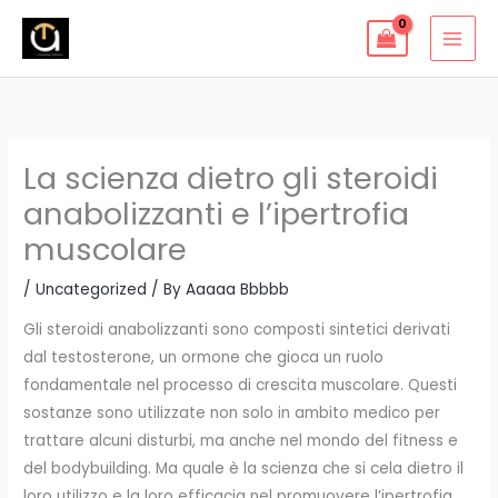
Skip
to
content
La scienza dietro gli steroidi
anabolizzanti e l’ipertrofia
muscolare
/
Uncategorized
/ By
Aaaaa Bbbbb
Gli steroidi anabolizzanti sono composti sintetici derivati
dal testosterone, un ormone che gioca un ruolo
fondamentale nel processo di crescita muscolare. Questi
sostanze sono utilizzate non solo in ambito medico per
trattare alcuni disturbi, ma anche nel mondo del fitness e
del bodybuilding. Ma quale è la scienza che si cela dietro il
loro utilizzo e la loro efficacia nel promuovere l’ipertrofia