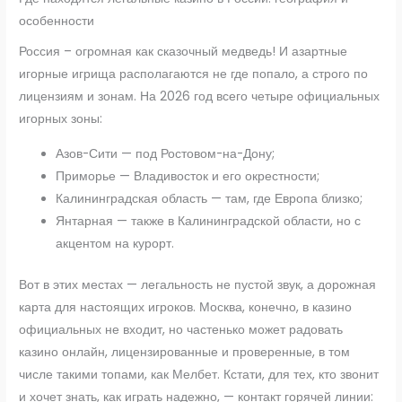
особенности
Россия – огромная как сказочный медведь! И азартные
игорные игрища располагаются не где попало, а строго по
лицензиям и зонам. На 2026 год всего четыре официальных
игорных зоны:
Азов-Сити — под Ростовом-на-Дону;
Приморье — Владивосток и его окрестности;
Калининградская область — там, где Европа близко;
Янтарная — также в Калининградской области, но с
акцентом на курорт.
Вот в этих местах — легальность не пустой звук, а дорожная
карта для настоящих игроков. Москва, конечно, в казино
официальных не входит, но частенько может радовать
казино онлайн, лицензированные и проверенные, в том
числе такими топами, как Мелбет. Кстати, для тех, кто звонит
и хочет знать, как играть надежно, — контакт горячей линии: