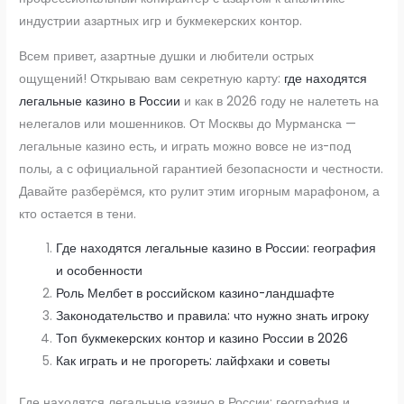
индустрии азартных игр и букмекерских контор.
Всем привет, азартные душки и любители острых
ощущений! Открываю вам секретную карту:
где находятся
легальные казино в России
и как в 2026 году не налететь на
нелегалов или мошенников. От Москвы до Мурманска —
легальные казино есть, и играть можно вовсе не из-под
полы, а с официальной гарантией безопасности и честности.
Давайте разберёмся, кто рулит этим игорным марафоном, а
кто остается в тени.
Где находятся легальные казино в России: география
и особенности
Роль Мелбет в российском казино-ландшафте
Законодательство и правила: что нужно знать игроку
Топ букмекерских контор и казино России в 2026
Как играть и не прогореть: лайфхаки и советы
Где находятся легальные казино в России: география и