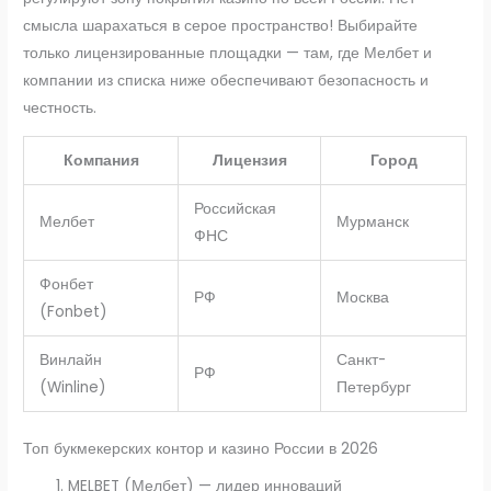
смысла шарахаться в серое пространство! Выбирайте
только лицензированные площадки — там, где Мелбет и
компании из списка ниже обеспечивают безопасность и
честность.
Компания
Лицензия
Город
Российская
Мелбет
Мурманск
ФНС
Фонбет
РФ
Москва
(Fonbet)
Винлайн
Санкт-
РФ
(Winline)
Петербург
Топ букмекерских контор и казино России в 2026
MELBET (Мелбет) — лидер инноваций