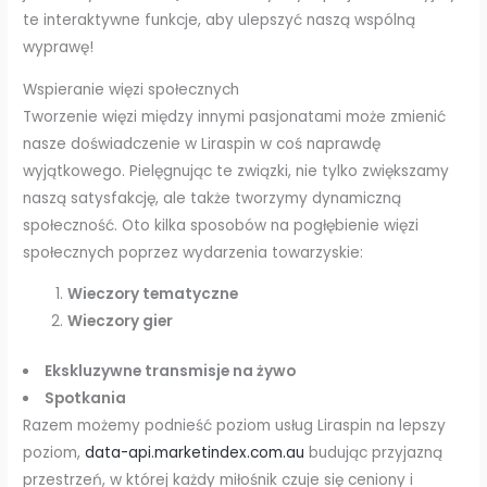
te interaktywne funkcje, aby ulepszyć naszą wspólną
wyprawę!
Wspieranie więzi społecznych
Tworzenie więzi między innymi pasjonatami może zmienić
nasze doświadczenie w Liraspin w coś naprawdę
wyjątkowego. Pielęgnując te związki, nie tylko zwiększamy
naszą satysfakcję, ale także tworzymy dynamiczną
społeczność. Oto kilka sposobów na pogłębienie więzi
społecznych poprzez wydarzenia towarzyskie:
Wieczory tematyczne
Wieczory gier
Ekskluzywne transmisje na żywo
Spotkania
Razem możemy podnieść poziom usług Liraspin na lepszy
poziom,
data-api.marketindex.com.au
budując przyjazną
przestrzeń, w której każdy miłośnik czuje się ceniony i