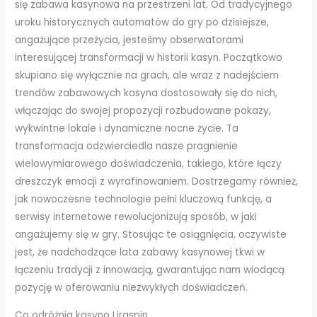
się zabawa kasynowa na przestrzeni lat. Od tradycyjnego
uroku historycznych automatów do gry po dzisiejsze,
angażujące przeżycia, jesteśmy obserwatorami
interesującej transformacji w historii kasyn. Początkowo
skupiano się wyłącznie na grach, ale wraz z nadejściem
trendów zabawowych kasyna dostosowały się do nich,
włączając do swojej propozycji rozbudowane pokazy,
wykwintne lokale i dynamiczne nocne życie. Ta
transformacja odzwierciedla nasze pragnienie
wielowymiarowego doświadczenia, takiego, które łączy
dreszczyk emocji z wyrafinowaniem. Dostrzegamy również,
jak nowoczesne technologie pełni kluczową funkcję, a
serwisy internetowe rewolucjonizują sposób, w jaki
angażujemy się w gry. Stosując te osiągnięcia, oczywiste
jest, że nadchodzące lata zabawy kasynowej tkwi w
łączeniu tradycji z innowacją, gwarantując nam wiodącą
pozycję w oferowaniu niezwykłych doświadczeń.
Co odróżnia kasyno Liraspin