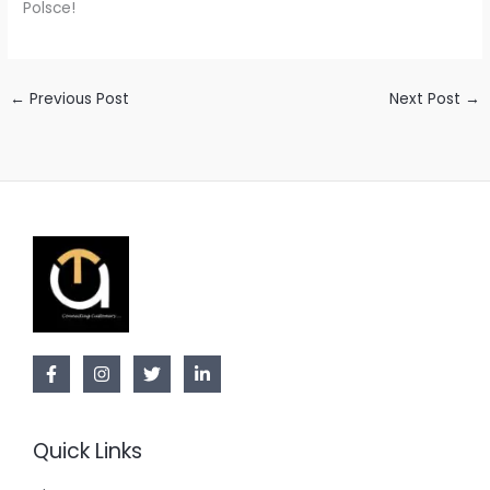
Polsce!
←
Previous Post
Next Post
→
Quick Links