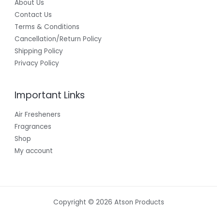
About Us
Contact Us
Terms & Conditions
Cancellation/Return Policy
Shipping Policy
Privacy Policy
Important Links
Air Fresheners
Fragrances
Shop
My account
Copyright © 2026 Atson Products