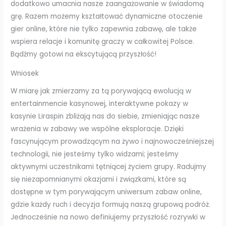
dodatkowo umacnia nasze zaangażowanie w świadomą
grę. Razem możemy kształtować dynamiczne otoczenie
gier online, które nie tylko zapewnia zabawę, ale także
wspiera relacje i komunitę graczy w całkowitej Polsce.
Bądźmy gotowi na ekscytującą przyszłość!
Wniosek
W miarę jak zmierzamy za tą porywającą ewolucją w
entertainmencie kasynowej, interaktywne pokazy w
kasynie Liraspin zbliżają nas do siebie, zmieniając nasze
wrażenia w zabawy we wspólne eksploracje. Dzięki
fascynującym prowadzącym na żywo i najnowocześniejszej
technologii, nie jesteśmy tylko widzami; jesteśmy
aktywnymi uczestnikami tętniącej życiem grupy. Radujmy
się niezapomnianymi okazjami i związkami, które są
dostępne w tym porywającym uniwersum zabaw online,
gdzie każdy ruch i decyzja formują naszą grupową podróż.
Jednocześnie na nowo definiujemy przyszłość rozrywki w