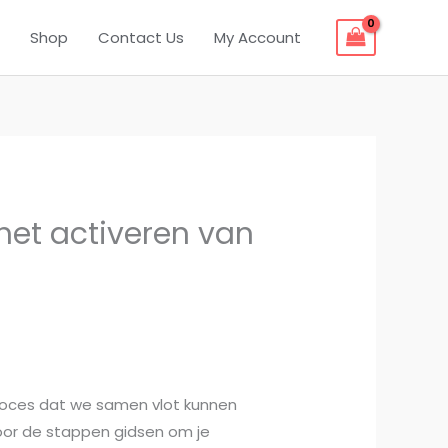
Shop
Contact Us
My Account
het activeren van
k proces dat we samen vlot kunnen
door de stappen gidsen om je