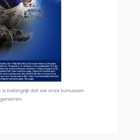
 is belangrijk dat we onze bonussen
 genieten.