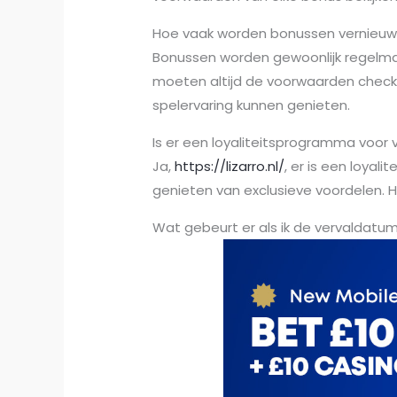
Hoe vaak worden bonussen vernieu
Bonussen worden gewoonlijk regelmat
moeten altijd de voorwaarden check
spelervaring kunnen genieten.
Is er een loyaliteitsprogramma voor 
Ja,
https://lizarro.nl/
, er is een loya
genieten van exclusieve voordelen. 
Wat gebeurt er als ik de vervaldatu