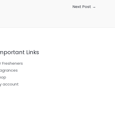
Next Post
→
mportant Links
ir Fresheners
ragrances
hop
y account