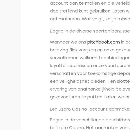
account aan te maken en die verleide
doeltreffend kunt gebruiken. Laten 
optimaliseren. Wat volgt, zal je miss
Begrip in de diverse soorten bonusse
Wanneer we ons
pitchbook.com
in d
beleving flink verrijken en onze gokbu
verwelkomen welkomstaanbiedingen o
loyaliteitsbonussen onze voortduren
verschaffen voor toekomstige depos
een veiligheidsnet bieden. Ten slott
ervaring van onafhankelijkheid belev
gokavonturen te putten. Laten we on
Een Lizaro Casino-account aanmake
Begrip in de verschillende beschikba
bij Lizaro Casino. Het aanmaken van 