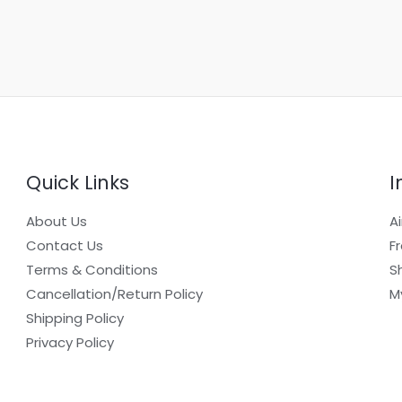
Quick Links
I
About Us
A
Contact Us
F
Terms & Conditions
S
Cancellation/Return Policy
M
Shipping Policy
Privacy Policy