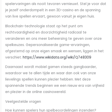
spelervaringen als nooit tevoren vernieuwt. Stel je voor dat
je jezelf onderdompelt in een 3D-casino en de spanning
van live spellen ervaart, gewoon vanuit je eigen huis.
Blockchain-technologie staat op het punt om
rechtvaardigheid en doorzichtigheid radicaal te
veranderen en ons meer beheersing te geven over onze
spelkeuzes. Gepersonaliseerde game-ervaringen,
afgestemd op onze eigen smaak en wensen, liggen in het
verschiet.
https://www.wikidata.org/wiki/Q748309
Daarnaast wordt mobiel gamen steeds gangbaarder,
waardoor we te allen tijde en waar dan ook van onze
lievelings spellen kunnen plezier hebben. Met deze
spannende trends beginnen we een nieuw era van vrijheid
en plezier in de online casinowereld.
Veelgestelde vragen
Hoe kunnen spelers hun spelbeoordelingen inzenden?