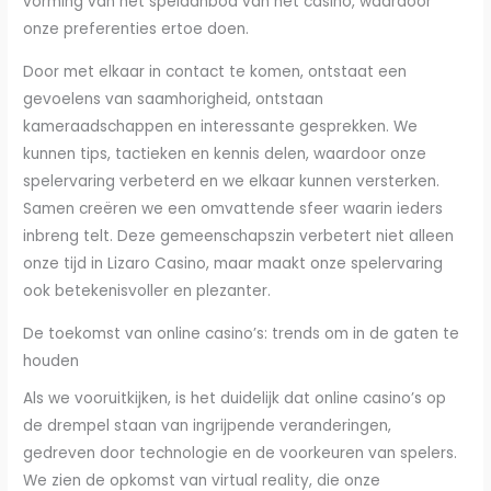
vorming van het spelaanbod van het casino, waardoor
onze preferenties ertoe doen.
Door met elkaar in contact te komen, ontstaat een
gevoelens van saamhorigheid, ontstaan
kameraadschappen en interessante gesprekken. We
kunnen tips, tactieken en kennis delen, waardoor onze
spelervaring verbeterd en we elkaar kunnen versterken.
Samen creëren we een omvattende sfeer waarin ieders
inbreng telt. Deze gemeenschapszin verbetert niet alleen
onze tijd in Lizaro Casino, maar maakt onze spelervaring
ook betekenisvoller en plezanter.
De toekomst van online casino’s: trends om in de gaten te
houden
Als we vooruitkijken, is het duidelijk dat online casino’s op
de drempel staan van ingrijpende veranderingen,
gedreven door technologie en de voorkeuren van spelers.
We zien de opkomst van virtual reality, die onze