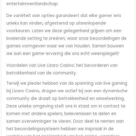
entertainmentlandschap.
De variëteit aan opties garandeert dat elke gamer iets
unieks kan vinden, afgestemd op uiteenlopende
voorkeuren. Laten we deze gelegenheid grijpen om een
boeiende setting te creëren, waar onze beoordelingen de
games vormgeven waar we van houden. Samen bouwen
we aan een game-ervaring die ons echt weerspiegelt!
Voordelen van Live Lizaro Casino: het bevorderen van
betrokkenheid van de community.
Terwijl we plezier hebben van de spanning van live gaming
bij Lizaro Casino, dragen we actief bij aan een dynamische
community die draait op betrokkenheid en wisselwerking.
Deze unieke omgeving stelt ons in staat om in contact te
komen met andere spelers, belevenissen te delen en
samen overwinningen te vieren. Door deel te nemen aan
het beoordelingssysteem hebben we inspraak in de