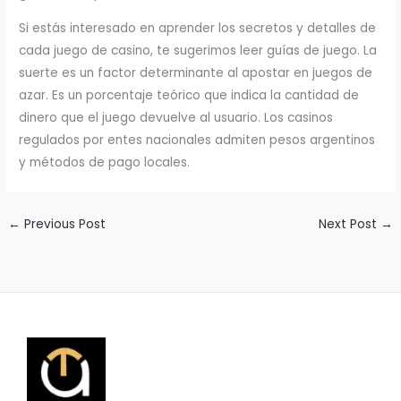
Si estás interesado en aprender los secretos y detalles de
cada juego de casino, te sugerimos leer guías de juego. La
suerte es un factor determinante al apostar en juegos de
azar. Es un porcentaje teórico que indica la cantidad de
dinero que el juego devuelve al usuario. Los casinos
regulados por entes nacionales admiten pesos argentinos
y métodos de pago locales.
←
Previous Post
Next Post
→