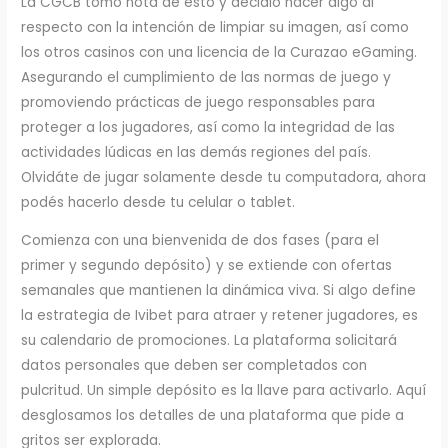
La CGCB tomó nota de esto y decidió hacer algo al
respecto con la intención de limpiar su imagen, así como
los otros casinos con una licencia de la Curazao eGaming.
Asegurando el cumplimiento de las normas de juego y
promoviendo prácticas de juego responsables para
proteger a los jugadores, así como la integridad de las
actividades lúdicas en las demás regiones del país.
Olvidáte de jugar solamente desde tu computadora, ahora
podés hacerlo desde tu celular o tablet.
Comienza con una bienvenida de dos fases (para el
primer y segundo depósito) y se extiende con ofertas
semanales que mantienen la dinámica viva. Si algo define
la estrategia de Ivibet para atraer y retener jugadores, es
su calendario de promociones. La plataforma solicitará
datos personales que deben ser completados con
pulcritud. Un simple depósito es la llave para activarlo. Aquí
desglosamos los detalles de una plataforma que pide a
gritos ser explorada.