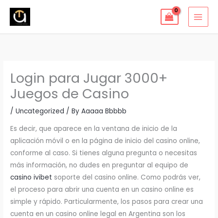
Skip
to
content
Login para Jugar 3000+
Juegos de Casino
/
Uncategorized
/ By
Aaaaa Bbbbb
Es decir, que aparece en la ventana de inicio de la
aplicación móvil o en la página de inicio del casino online,
conforme al caso. Si tienes alguna pregunta o necesitas
más información, no dudes en preguntar al equipo de
casino ivibet
soporte del casino online. Como podrás ver,
el proceso para abrir una cuenta en un casino online es
simple y rápido. Particularmente, los pasos para crear una
cuenta en un casino online legal en Argentina son los