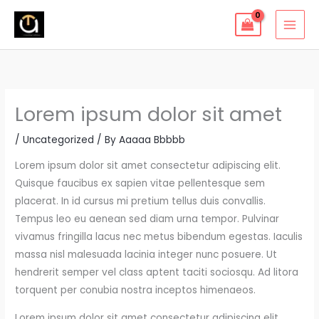
Skip
to
content
Lorem ipsum dolor sit amet
/
Uncategorized
/ By
Aaaaa Bbbbb
Lorem ipsum dolor sit amet consectetur adipiscing elit.
Quisque faucibus ex sapien vitae pellentesque sem
placerat. In id cursus mi pretium tellus duis convallis.
Tempus leo eu aenean sed diam urna tempor. Pulvinar
vivamus fringilla lacus nec metus bibendum egestas. Iaculis
massa nisl malesuada lacinia integer nunc posuere. Ut
hendrerit semper vel class aptent taciti sociosqu. Ad litora
torquent per conubia nostra inceptos himenaeos.
Lorem ipsum dolor sit amet consectetur adipiscing elit.