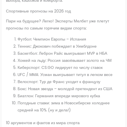
выбора, кэшбэков и комфорта.
Спортивные прогнозы на 2026 год
Пари на будущее? Легко! Эксперты Мелбет уже плетут
прогнозы по самым горячим видам спорта:
Футбол: Чемпион Европы – Испания
Теннис: Джокович побеждает в Уимблдоне
Баскетбол: Леброн Райс выигрывает MVP в НБА
Хоккей на льду: Россия завоёвывает золото на ЧМ
Киберспорт: CS:GO лидирует по числу ставок
UFC / MMA: Усман выигрывает титул в легком весе
Велоспорт: Тур де Франс уходит к французу
Бокс: Новая звезда – молодой претендент из США
Биатлон: Германия впереди мирового кубка
Погодные ставки: зима в Новосибирске холоднее
средней на 10% (ну и дела!)
10 аргументов и фактов из мира спорта