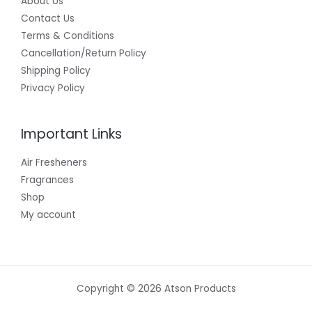
About Us
Contact Us
Terms & Conditions
Cancellation/Return Policy
Shipping Policy
Privacy Policy
Important Links
Air Fresheners
Fragrances
Shop
My account
Copyright © 2026 Atson Products