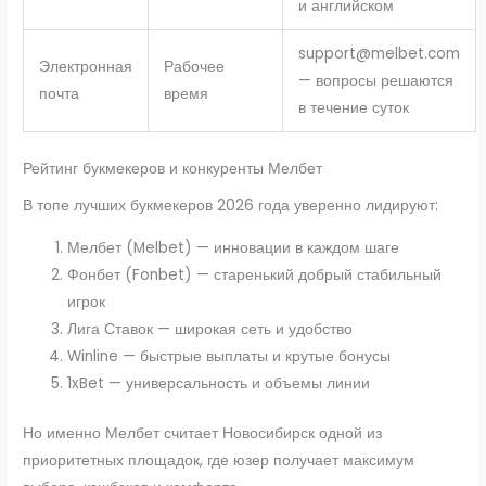
и английском
support@melbet.com
Электронная
Рабочее
— вопросы решаются
почта
время
в течение суток
Рейтинг букмекеров и конкуренты Мелбет
В топе лучших букмекеров 2026 года уверенно лидируют:
Мелбет (Melbet) — инновации в каждом шаге
Фонбет (Fonbet) — старенький добрый стабильный
игрок
Лига Ставок — широкая сеть и удобство
Winline — быстрые выплаты и крутые бонусы
1xBet — универсальность и объемы линии
Но именно Мелбет считает Новосибирск одной из
приоритетных площадок, где юзер получает максимум