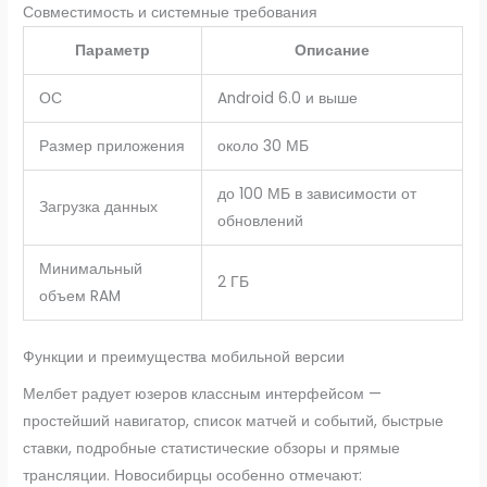
Совместимость и системные требования
Параметр
Описание
ОС
Android 6.0 и выше
Размер приложения
около 30 МБ
до 100 МБ в зависимости от
Загрузка данных
обновлений
Минимальный
2 ГБ
объем RAM
Функции и преимущества мобильной версии
Мелбет радует юзеров классным интерфейсом —
простейший навигатор, список матчей и событий, быстрые
ставки, подробные статистические обзоры и прямые
трансляции. Новосибирцы особенно отмечают: