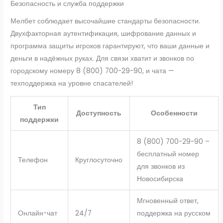
Безопасность и служба поддержки
Мелбет соблюдает высочайшие стандарты безопасности.
Двухфакторная аутентификация, шифрование данных и
программа защиты игроков гарантируют, что ваши данные и
деньги в надёжных руках. Для связи хватит и звонков по
городскому номеру 8 (800) 700-29-90, и чата —
техподдержка на уровне спасателей!
Тип
Доступность
Особенности
поддержки
8 (800) 700-29-90 –
бесплатный номер
Телефон
Круглосуточно
для звонков из
Новосибирска
Мгновенный ответ,
Онлайн-чат
24/7
поддержка на русском