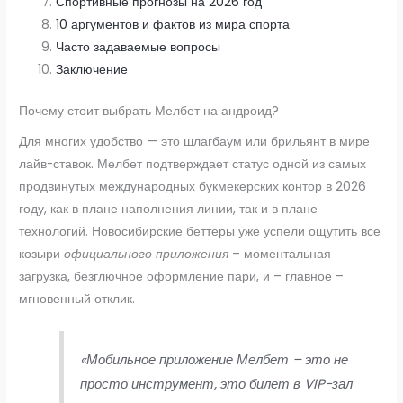
Спортивные прогнозы на 2026 год
10 аргументов и фактов из мира спорта
Часто задаваемые вопросы
Заключение
Почему стоит выбрать Мелбет на андроид?
Для многих удобство — это шлагбаум или брильянт в мире
лайв-ставок. Мелбет подтверждает статус одной из самых
продвинутых международных букмекерских контор в 2026
году, как в плане наполнения линии, так и в плане
технологий. Новосибирские беттеры уже успели ощутить все
козыри
официального приложения
– моментальная
загрузка, безглючное оформление пари, и – главное –
мгновенный отклик.
«Мобильное приложение Мелбет – это не
просто инструмент, это билет в VIP-зал