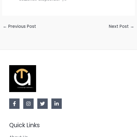
←
Previous Post
Next Post
→
Quick Links