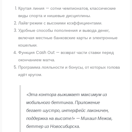
Крутая линия — сотни чемпионатов, классические
виды спорта и нишевые дисциплины.
Лайв-режим с высокими коэффициентами.
Удобные способы пополнения и вывода денег,
включая местные банковские карты и электронные
кошельки.
Функция Cash Out — возврат части ставки перед
окончанием матча.
Программа лояльности и бонусы, от которых голова
идёт кругом.
«Эта контора выжимает максимум из
мобильного беттинга. Приложение
бегает шустро, интерфейс лаконичен,
поддержка на высоте!» — Михаил Межов,
беттер из Новосибирска.