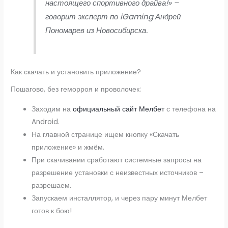
настоящего спортивного драйва!» –
говорит эксперт по iGaming Андрей
Пономарев из Новосибирска.
Как скачать и установить приложение?
Пошагово, без геморроя и проволочек:
Заходим на
официальный сайт Мелбет
с телефона на
Android.
На главной странице ищем кнопку «Скачать
приложение» и жмём.
При скачивании сработают системные запросы на
разрешение установки с неизвестных источников –
разрешаем.
Запускаем инсталлятор, и через пару минут Мелбет
готов к бою!