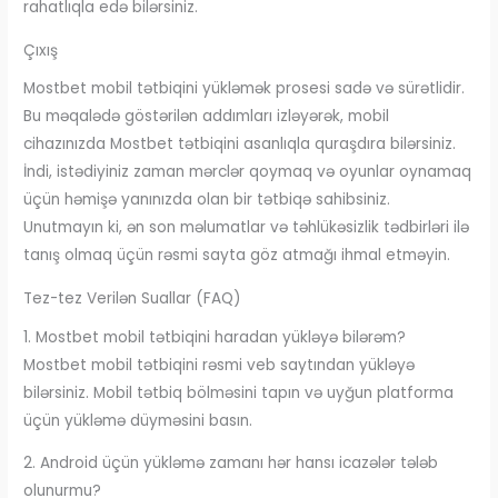
rahatlıqla edə bilərsiniz.
Çıxış
Mostbet mobil tətbiqini yükləmək prosesi sadə və sürətlidir.
Bu məqalədə göstərilən addımları izləyərək, mobil
cihazınızda Mostbet tətbiqini asanlıqla quraşdıra bilərsiniz.
İndi, istədiyiniz zaman mərclər qoymaq və oyunlar oynamaq
üçün həmişə yanınızda olan bir tətbiqə sahibsiniz.
Unutmayın ki, ən son məlumatlar və təhlükəsizlik tədbirləri ilə
tanış olmaq üçün rəsmi sayta göz atmağı ihmal etməyin.
Tez-tez Verilən Suallar (FAQ)
1. Mostbet mobil tətbiqini haradan yükləyə bilərəm?
Mostbet mobil tətbiqini rəsmi veb saytından yükləyə
bilərsiniz. Mobil tətbiq bölməsini tapın və uyğun platforma
üçün yükləmə düyməsini basın.
2. Android üçün yükləmə zamanı hər hansı icazələr tələb
olunurmu?