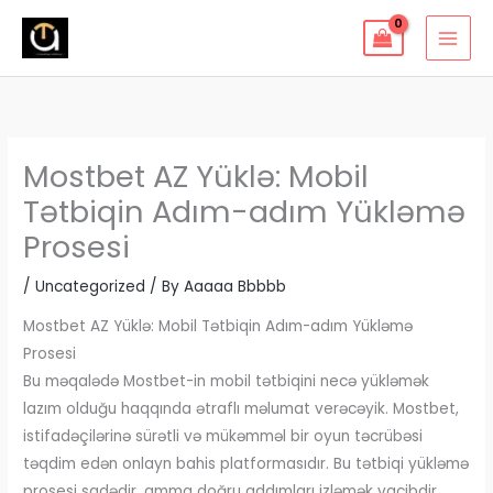
Skip
to
content
Mostbet AZ Yüklə: Mobil
Tətbiqin Adım-adım Yükləmə
Prosesi
/
Uncategorized
/ By
Aaaaa Bbbbb
Mostbet AZ Yüklə: Mobil Tətbiqin Adım-adım Yükləmə
Prosesi
Bu məqalədə Mostbet-in mobil tətbiqini necə yükləmək
lazım olduğu haqqında ətraflı məlumat verəcəyik. Mostbet,
istifadəçilərinə sürətli və mükəmməl bir oyun təcrübəsi
təqdim edən onlayn bahis platformasıdır. Bu tətbiqi yükləmə
prosesi sadədir, amma doğru addımları izləmək vacibdir.