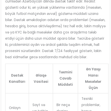
cümlədən Azərbaycan dilində dəstək təklif edir. Realist
gözlənti odur ki, ən yüksək yüklənmə vaxtlarında (məsələn,
böyük futbol matçından əvvəl) gözləmə müddəti uzana
bilər. Dəstək əməkdaşları adətən xırda problemləri (məsələn,
hesaba giriş, bonus aktivləşdirmə) tez həll edir, lakin maliyyə
və ya KYC ilə bağlı məsələlər daha çox araşdırma tələb
etdiyi üçün daha uzun müddət apara bilər. Təcrübə göstərir
ki, probleminizi aydın və ardıcıl şəkildə təqdim etmək, həll
prosesini sürətləndirir. Dəstək 7/24 fəaliyyət göstərir, lakin
bəzi xidmətlər gecə saatlarında məhdud ola bilər.
Ən Yaxşı
Təxmini
Dəstək
Əlaqə
Hansı
Cavab
Kanalları
Vasitəsi
Məsələlər
Müddəti
Üçün
Texniki
Sayt və
Bir neçə
problemlər,
Onlayn