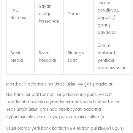
suallar,
Saytın
FAQ
qeydiyyat,
aşağı
Dərhal
Bölməsi
depozit/
hissəsində
çıxarış
qaydaları
Ümumi
Social
Rəsmi
Bir neçə
məlumat,
Media
hesablar
saat
yeniliklər,
promosyonlar
Mostbet Platformasının Üstünlükləri və Çatışmazlıqları
Hər hansı bir platformanı seçərkən onun güclü və zəif
tərəflərini tarazlıqla qiymətləndirmək vacibdir. Mostbet-in
əsas üstünlükləri arasında Azərbaycan bazarına
uyğunlaşdırılmış interfeys, geniş ödəniş üsulları (x
üsusi olaraq yerli bank kartları və elektron pul kisələri üçün)