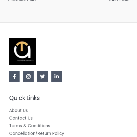
Quick Links
About Us
Contact Us
Terms & Conditions
Cancellation/Return Policy