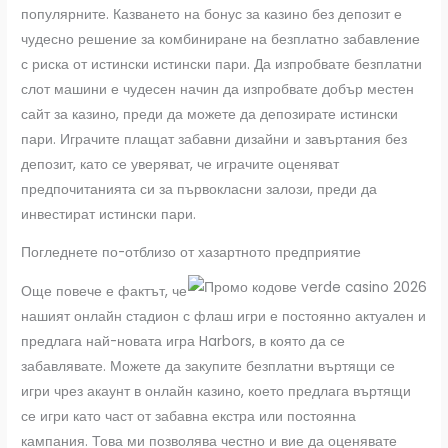
популярните. Казването на бонус за казино без депозит е
чудесно решение за комбиниране на безплатно забавление
с риска от истински истински пари. Да изпробвате безплатни
слот машини е чудесен начин да изпробвате добър местен
сайт за казино, преди да можете да депозирате истински
пари. Играчите плащат забавни дизайни и завъртания без
депозит, като се уверяват, че играчите оценяват
предпочитанията си за първокласни залози, преди да
инвестират истински пари.
Погледнете по-отблизо от хазартното предприятие
Още повече е фактът, че
нашият онлайн стадион с флаш игри е постоянно актуален и
предлага най-новата игра Harbors, в която да се
забавлявате. Можете да закупите безплатни въртящи се
игри чрез акаунт в онлайн казино, което предлага въртящи
се игри като част от забавна екстра или постоянна
кампания. Това ми позволява честно и вие да оценявате