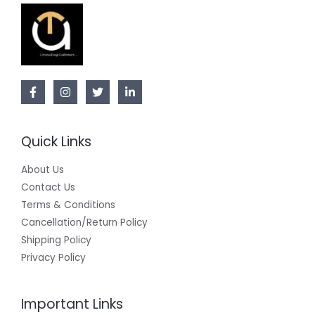
Quick Links
About Us
Contact Us
Terms & Conditions
Cancellation/Return Policy
Shipping Policy
Privacy Policy
Important Links