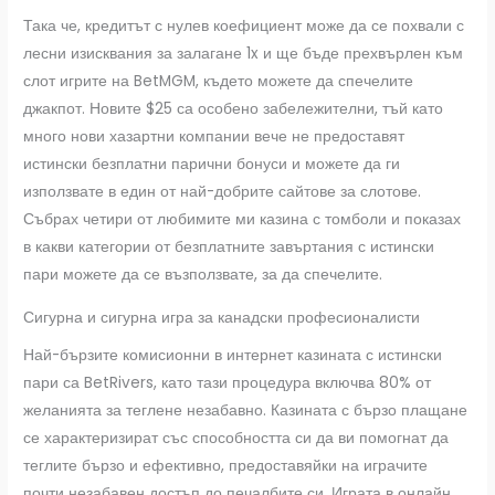
Така че, кредитът с нулев коефициент може да се похвали с
лесни изисквания за залагане 1x и ще бъде прехвърлен към
слот игрите на BetMGM, където можете да спечелите
джакпот. Новите $25 са особено забележителни, тъй като
много нови хазартни компании вече не предоставят
истински безплатни парични бонуси и можете да ги
използвате в един от най-добрите сайтове за слотове.
Събрах четири от любимите ми казина с томболи и показах
в какви категории от безплатните завъртания с истински
пари можете да се възползвате, за да спечелите.
Сигурна и сигурна игра за канадски професионалисти
Най-бързите комисионни в интернет казината с истински
пари са BetRivers, като тази процедура включва 80% от
желанията за теглене незабавно. Казината с бързо плащане
се характеризират със способността си да ви помогнат да
теглите бързо и ефективно, предоставяйки на играчите
почти незабавен достъп до печалбите си. Играта в онлайн