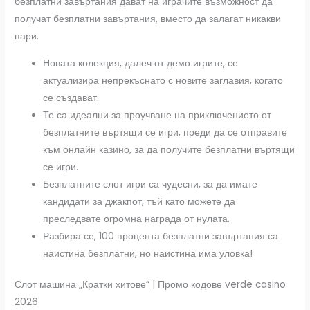
безплатни завъртания дават на играчите възможност да
получат безплатни завъртания, вместо да залагат никакви
пари.
Новата колекция, далеч от демо игрите, се
актуализира непрекъснато с новите заглавия, когато
се създават.
Те са идеални за проучване на приключението от
безплатните въртящи се игри, преди да се отправите
към онлайн казино, за да получите безплатни въртящи
се игри.
Безплатните слот игри са чудесни, за да имате
кандидати за джакпот, тъй като можете да
преследвате огромна награда от нулата.
Разбира се, 100 процента безплатни завъртания са
наистина безплатни, но наистина има уловка!
Слот машина „Кратки хитове“ | Промо кодове verde casino
2026