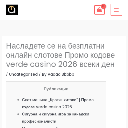
Skip
to
content
Насладете се на безплатни
онлайн слотове Промо кодове
verde casino 2026 всеки ден
/
Uncategorized
/ By
Aaaaa Bbbbb
Публикации
Слот машина „Кратки хитове“ | Промо
кодове verde casino 2026
Сигурна и сигурна игра за канадски
професионалисти