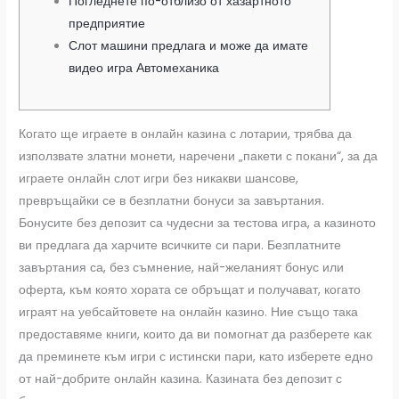
Погледнете по-отблизо от хазартното
предприятие
Слот машини предлага и може да имате
видео игра Автомеханика
Когато ще играете в онлайн казина с лотарии, трябва да
използвате златни монети, наречени „пакети с покани“, за да
играете онлайн слот игри без никакви шансове,
превръщайки се в безплатни бонуси за завъртания.
Бонусите без депозит са чудесни за тестова игра, а казиното
ви предлага да харчите всичките си пари. Безплатните
завъртания са, без съмнение, най-желаният бонус или
оферта, към която хората се обръщат и получават, когато
играят на уебсайтовете на онлайн казино.
Ние също така
предоставяме книги, които да ви помогнат да разберете как
да преминете към игри с истински пари, като изберете едно
от най-добрите онлайн казина. Казината без депозит с